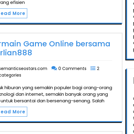
yang efisien
Read More
rmain Game Online bersama
rlian888
emanticseostars.com
0 Comments
2
categories
uk hiburan yang semakin populer bagi orang-orang
knologi dan internet, semakin banyak orang yang
a untuk bersantai dan bersenang-senang. Salah
Read More