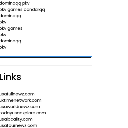
dominoqq pkv
pkv games bandarqq
dominoqq
pkv
pkv games
pkv
dominoqq
pkv
Links
usafullnewz.com
uktimenetwork.com
usaworldnewz.com
todayusaexplore.com
usalocality.com
usafournewz.com