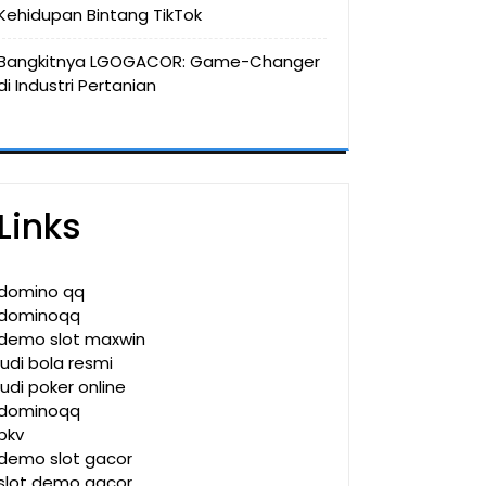
Kehidupan Bintang TikTok
Bangkitnya LGOGACOR: Game-Changer
di Industri Pertanian
Links
domino qq
dominoqq
demo slot maxwin
judi bola resmi
judi poker online
dominoqq
pkv
demo slot gacor
slot demo gacor