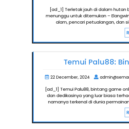
[ad_1] Terletak jauh di dalam huta
menunggu untuk ditemukan – Elangwin.
alam, pencari petualangan, dan si
Temui Palu88: Bi
22 December, 2024
admin@seman
[ad_1] Temui Palu88, bintang game on
dan dedikasinya yang luar biasa te
namanya terkenal di dunia permainan 