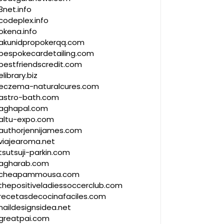
3net.info
codeplex.info
okena.info
akunidpropokerqq.com
bespokecardetailing.com
bestfriendscredit.com
elibrary.biz
eczema-naturalcures.com
astro-bath.com
aghapal.com
altu-expo.com
authorjennijames.com
viajearoma.net
tsutsuji-parkin.com
agharab.com
cheapammousa.com
thepositiveladiessoccerclub.com
recetasdecocinafaciles.com
naildesignsidea.net
greatpai.com