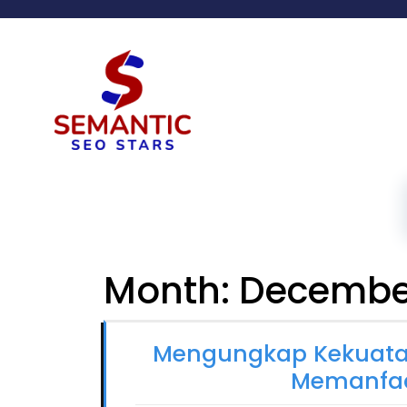
Skip
to
content
Month:
Decembe
Mengungkap Kekuatan
Memanfaa