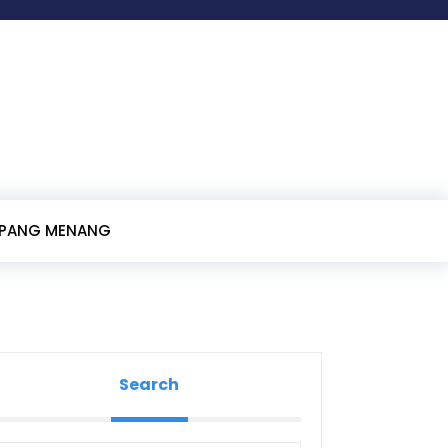
MPANG MENANG
Search