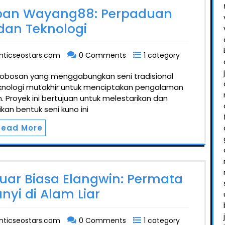
ban Wayang88: Perpaduan
 dan Teknologi
ticseostars.com
0 Comments
1 category
robosan yang menggabungkan seni tradisional
eknologi mutakhir untuk menciptakan pengalaman
Proyek ini bertujuan untuk melestarikan dan
n bentuk seni kuno ini
Read More
ar Biasa Elangwin: Permata
yi di Alam Liar
ticseostars.com
0 Comments
1 category