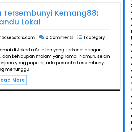
ta Tersembunyi Kemang88:
andu Lokal
icseostars.com
0 Comments
1 category
mai di Jakarta Selatan yang terkenal dengan
i, dan kehidupan malam yang ramai. Namun, selain
anjaan yang populer, ada permata tersembunyi
ng menunggu
Read More