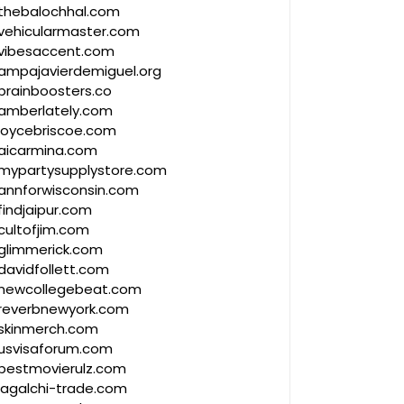
thebalochhal.com
vehicularmaster.com
vibesaccent.com
ampajavierdemiguel.org
brainboosters.co
amberlately.com
joycebriscoe.com
aicarmina.com
mypartysupplystore.com
annforwisconsin.com
findjaipur.com
cultofjim.com
glimmerick.com
davidfollett.com
newcollegebeat.com
reverbnewyork.com
skinmerch.com
usvisaforum.com
bestmovierulz.com
jagalchi-trade.com