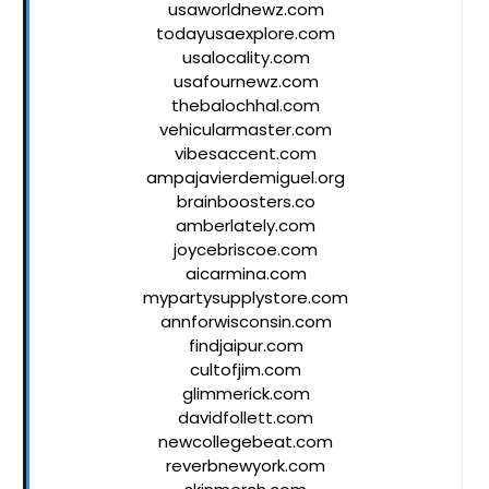
usaworldnewz.com
todayusaexplore.com
usalocality.com
usafournewz.com
thebalochhal.com
vehicularmaster.com
vibesaccent.com
ampajavierdemiguel.org
brainboosters.co
amberlately.com
joycebriscoe.com
aicarmina.com
mypartysupplystore.com
annforwisconsin.com
findjaipur.com
cultofjim.com
glimmerick.com
davidfollett.com
newcollegebeat.com
reverbnewyork.com