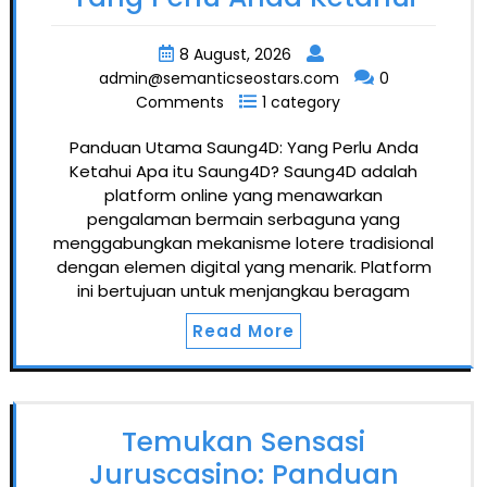
8 August, 2026
admin@semanticseostars.com
0
Comments
1 category
Panduan Utama Saung4D: Yang Perlu Anda
Ketahui Apa itu Saung4D? Saung4D adalah
platform online yang menawarkan
pengalaman bermain serbaguna yang
menggabungkan mekanisme lotere tradisional
dengan elemen digital yang menarik. Platform
ini bertujuan untuk menjangkau beragam
Read More
Temukan Sensasi
Juruscasino: Panduan