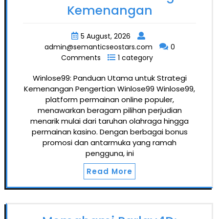
Kemenangan
5 August, 2026
admin@semanticseostars.com
0
Comments
1 category
Winlose99: Panduan Utama untuk Strategi
Kemenangan Pengertian Winlose99 Winlose99,
platform permainan online populer,
menawarkan beragam pilihan perjudian
menarik mulai dari taruhan olahraga hingga
permainan kasino. Dengan berbagai bonus
promosi dan antarmuka yang ramah
pengguna, ini
Read More