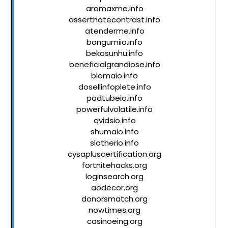
aromaxme.info
asserthatecontrast.info
atenderme.info
bangumiio.info
bekosunhu.info
beneficialgrandiose.info
blomaio.info
dosellinfoplete.info
podtubeio.info
powerfulvolatile.info
qvidsio.info
shumaio.info
slotherio.info
cysapluscertification.org
fortnitehacks.org
loginsearch.org
aodecor.org
donorsmatch.org
nowtimes.org
casinoeing.org