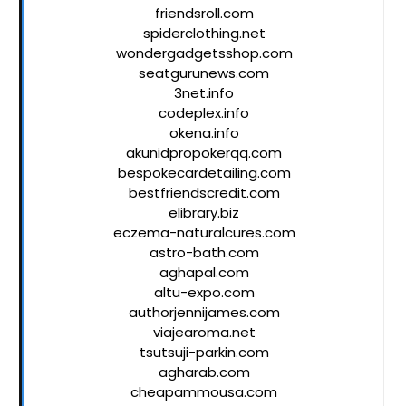
friendsroll.com
spiderclothing.net
wondergadgetsshop.com
seatgurunews.com
3net.info
codeplex.info
okena.info
akunidpropokerqq.com
bespokecardetailing.com
bestfriendscredit.com
elibrary.biz
eczema-naturalcures.com
astro-bath.com
aghapal.com
altu-expo.com
authorjennijames.com
viajearoma.net
tsutsuji-parkin.com
agharab.com
cheapammousa.com