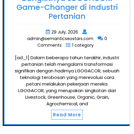
Game-Changer di Industri
Pertanian
29 July, 2026
admin@semanticseostars.com
0
Comments
1 category
[ad_1] Dalam beberapa tahun terakhir, industri
pertanian telah mengalami transformasi
signifikan dengan hadirnya LGOGACOR, sebuah
teknologi terobosan yang merevolusi cara
petani melakukan pekerjaan mereka.
LGOGACOR, yang merupakan singkatan dari
Livestock, Greenhouse, Organic, Grain,
Agrochemical, and
Read More