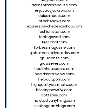
dwmsoftwarehouse.com
enjoytroyjackson.com
epicaimbots.com
etech4news.com
expresspsychedelicsshop.com
fashionistani.com
feelingswed.com
firecabal.com
forbessmagazine.com
globalmarketlivetoday.com
gpl-license.com
grow2every.com
healthhousecare.com
healthkartreview.com
helpquitporn.com
highqualitybanknote.com
hostingnews24.com
hottstyle.com
howtodiyanything.com
inspiringearthlings.com