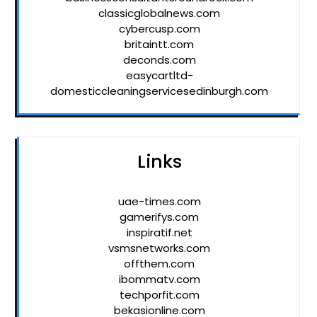
classicglobalnews.com
cybercusp.com
britaintt.com
deconds.com
easycartltd-
domesticcleaningservicesedinburgh.com
Links
uae-times.com
gamerifys.com
inspiratif.net
vsmsnetworks.com
offthem.com
ibommatv.com
techporfit.com
bekasionline.com