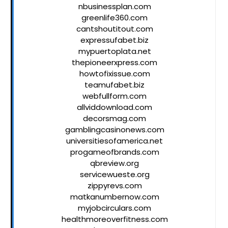
nbusinessplan.com
greenlife360.com
cantshoutitout.com
expressufabet.biz
mypuertoplata.net
thepioneerxpress.com
howtofixissue.com
teamufabet.biz
webfullform.com
allviddownload.com
decorsmag.com
gamblingcasinonews.com
universitiesofamerica.net
progameofbrands.com
qbreview.org
servicewueste.org
zippyrevs.com
matkanumbernow.com
myjobcirculars.com
healthmoreoverfitness.com