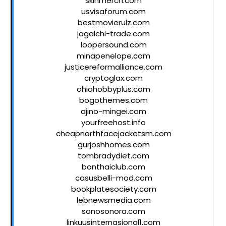
skinmerch.com
usvisaforum.com
bestmovierulz.com
jagalchi-trade.com
loopersound.com
minapenelope.com
justicereformalliance.com
cryptoglax.com
ohiohobbyplus.com
bogothemes.com
ajino-mingei.com
yourfreehost.info
cheapnorthfacejacketsm.com
gurjoshhomes.com
tombradydiet.com
bonthaiclub.com
casusbelli-mod.com
bookplatesociety.com
lebnewsmedia.com
sonosonora.com
linkuusinternasional1.com