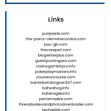
Links
punjwanis.com
the-parcs-clematiscondos.com
jusu-gb.com
thecarepet.com
blogwriterplus.com
guestpostingseo.com
casinogambitpro.info
pokerplaymasters.info
courseoncourse.com
bantinbatdongsan247.com
bahednog.info
bahenxgek.info
pertamaskre.com
threadsvideoandphotodownloader.com
techgiddy.com