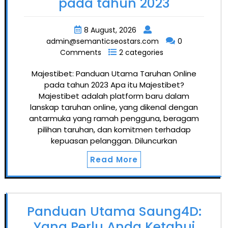
pada tahun 2023
8 August, 2026
admin@semanticseostars.com
0
Comments
2 categories
Majestibet: Panduan Utama Taruhan Online
pada tahun 2023 Apa itu Majestibet?
Majestibet adalah platform baru dalam
lanskap taruhan online, yang dikenal dengan
antarmuka yang ramah pengguna, beragam
pilihan taruhan, dan komitmen terhadap
kepuasan pelanggan. Diluncurkan
Read More
Panduan Utama Saung4D:
Yang Perlu Anda Ketahui