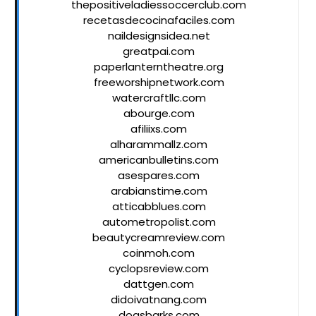
thepositiveladiessoccerclub.com
recetasdecocinafaciles.com
naildesignsidea.net
greatpai.com
paperlanterntheatre.org
freeworshipnetwork.com
watercraftllc.com
abourge.com
afiliixs.com
alharammallz.com
americanbulletins.com
asespares.com
arabianstime.com
atticabblues.com
autometropolist.com
beautycreamreview.com
coinmoh.com
cyclopsreview.com
dattgen.com
didoivatnang.com
dogsbarks.com