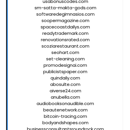
usabonuscodes.com
sm-satta-makta-gods.com
softwaredegimnasios.com
soopermagazine.com
spacecoastdailys.com
readytrademark.com
renovationsrated.com
scoziarestaurant.com
seohart.com
set-cleaning.com
promodesignai.com
publicistspaper.com
quindaily.com
abosulte.com
aiverse24.com
anubella.com
audiobooksonaudible.com
beautenetwork.com
bitcoin-tracing.com
bodyandshapes.com
businessconsultantsroundrock.com