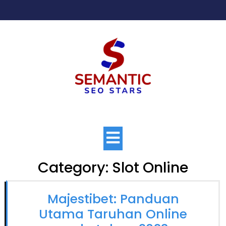
Skip
to
content
Open
Button
Category:
Slot Online
Majestibet: Panduan
Utama Taruhan Online