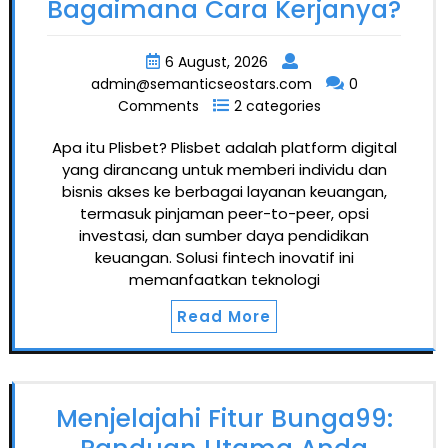
Bagaimana Cara Kerjanya?
6 August, 2026
admin@semanticseostars.com
0
Comments
2 categories
Apa itu Plisbet? Plisbet adalah platform digital
yang dirancang untuk memberi individu dan
bisnis akses ke berbagai layanan keuangan,
termasuk pinjaman peer-to-peer, opsi
investasi, dan sumber daya pendidikan
keuangan. Solusi fintech inovatif ini
memanfaatkan teknologi
Read More
Menjelajahi Fitur Bunga99: