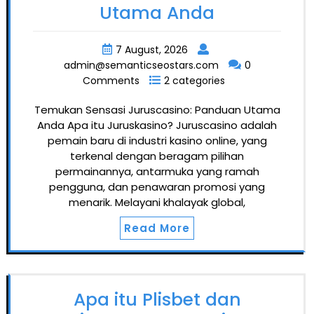
Utama Anda
7 August, 2026
admin@semanticseostars.com
0
Comments
2 categories
Temukan Sensasi Juruscasino: Panduan Utama
Anda Apa itu Juruskasino? Juruscasino adalah
pemain baru di industri kasino online, yang
terkenal dengan beragam pilihan
permainannya, antarmuka yang ramah
pengguna, dan penawaran promosi yang
menarik. Melayani khalayak global,
Read More
Apa itu Plisbet dan