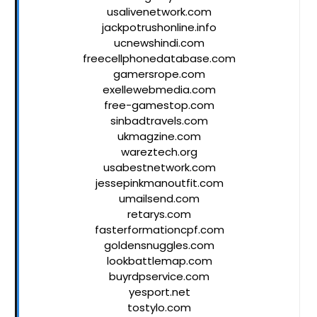
usalivenetwork.com
jackpotrushonline.info
ucnewshindi.com
freecellphonedatabase.com
gamersrope.com
exellewebmedia.com
free-gamestop.com
sinbadtravels.com
ukmagzine.com
wareztech.org
usabestnetwork.com
jessepinkmanoutfit.com
umailsend.com
retarys.com
fasterformationcpf.com
goldensnuggles.com
lookbattlemap.com
buyrdpservice.com
yesport.net
tostylo.com