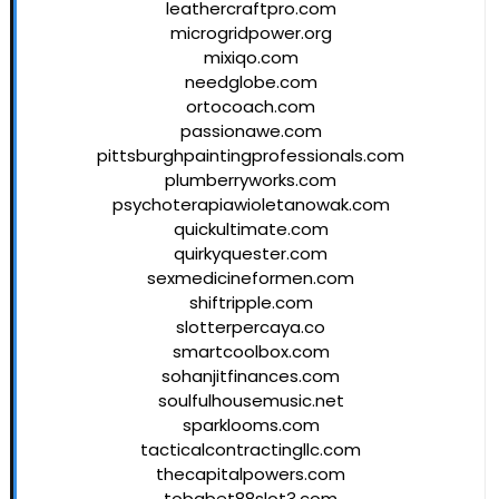
leathercraftpro.com
microgridpower.org
mixiqo.com
needglobe.com
ortocoach.com
passionawe.com
pittsburghpaintingprofessionals.com
plumberryworks.com
psychoterapiawioletanowak.com
quickultimate.com
quirkyquester.com
sexmedicineformen.com
shiftripple.com
slotterpercaya.co
smartcoolbox.com
sohanjitfinances.com
soulfulhousemusic.net
sparklooms.com
tacticalcontractingllc.com
thecapitalpowers.com
tobabet88slot3.com