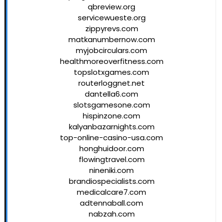
qbreview.org
servicewueste.org
zippyrevs.com
matkanumbernow.com
myjobcirculars.com
healthmoreoverfitness.com
topslotxgames.com
routerloggnet.net
dantella6.com
slotsgamesone.com
hispinzone.com
kalyanbazarnights.com
top-online-casino-usa.com
honghuidoor.com
flowingtravel.com
nineniki.com
brandiospecialists.com
medicalcare7.com
adtennaball.com
nabzah.com