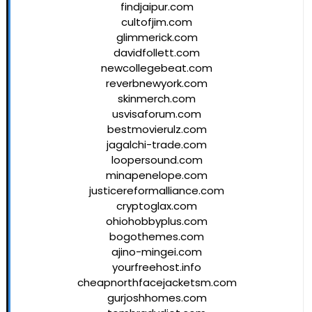
findjaipur.com
cultofjim.com
glimmerick.com
davidfollett.com
newcollegebeat.com
reverbnewyork.com
skinmerch.com
usvisaforum.com
bestmovierulz.com
jagalchi-trade.com
loopersound.com
minapenelope.com
justicereformalliance.com
cryptoglax.com
ohiohobbyplus.com
bogothemes.com
ajino-mingei.com
yourfreehost.info
cheapnorthfacejacketsm.com
gurjoshhomes.com