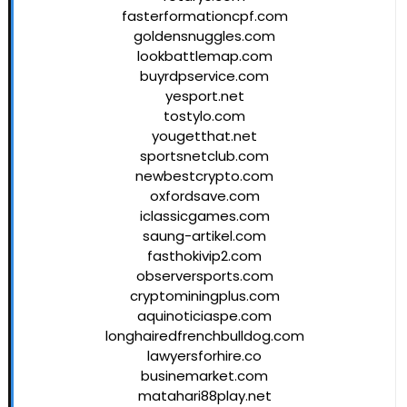
fasterformationcpf.com
goldensnuggles.com
lookbattlemap.com
buyrdpservice.com
yesport.net
tostylo.com
yougetthat.net
sportsnetclub.com
newbestcrypto.com
oxfordsave.com
iclassicgames.com
saung-artikel.com
fasthokivip2.com
observersports.com
cryptominingplus.com
aquinoticiaspe.com
longhairedfrenchbulldog.com
lawyersforhire.co
businemarket.com
matahari88play.net