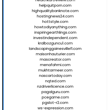
helpquitporn.com
highqualitybanknote.com
hostingnews24.com
hottstyle.com
howtodiyanything.com
inspiringearthlings.com
investindependent.com
kralbozguncu1.com
landscapinggainesvillefl.com
maisonhauturier.com
mascreator.com
menafahmi.com
mukhtarmeer.com
nascartoday.com
nqted.com
nzdriverlicence.com
pagalguru.com
pcegame.com
pgslot-r2.com
ws-expression.com