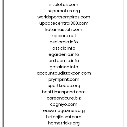
sitalotus.com
supernotes.org
worldsportsempires.com
updatecentral360.com
katamastah.com
zqscore.net
aseleraio.info
asticio.info
egardenio.info
arxteamio.info
getalexio.info
accountaudittaxcon.com
prymprint.com
sportkeeda.org
besttimespend.com
careandcure.biz
cogniyo.com
easymagazines.org
hirfanjilasmi.com
hometricks.org