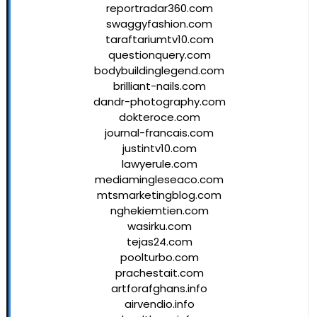
reportradar360.com
swaggyfashion.com
taraftariumtv10.com
questionquery.com
bodybuildinglegend.com
brilliant-nails.com
dandr-photography.com
dokteroce.com
journal-francais.com
justintv10.com
lawyerule.com
mediamingleseaco.com
mtsmarketingblog.com
nghekiemtien.com
wasirku.com
tejas24.com
poolturbo.com
prachestait.com
artforafghans.info
airvendio.info