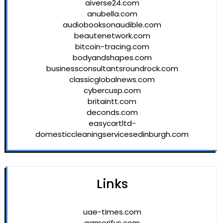
aiverse24.com
anubella.com
audiobooksonaudible.com
beautenetwork.com
bitcoin-tracing.com
bodyandshapes.com
businessconsultantsroundrock.com
classicglobalnews.com
cybercusp.com
britaintt.com
deconds.com
easycartltd-
domesticcleaningservicesedinburgh.com
Links
uae-times.com
gamerifys.com