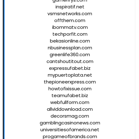
inspiratif.net
vsmsnetworks.com
offthem.com
ibommatv.com
techporfit.com
bekasionline.com
nbusinessplan.com
greenlife360.com
cantshoutitout.com
expressufabet.biz
mypuertoplata.net
thepioneerxpress.com
howtofixissue.com
teamufabet.biz
webfullform.com
allviddownload.com
decorsmag.com
gamblingcasinonews.com
universitiesofamerica.net
progameofbrands.com