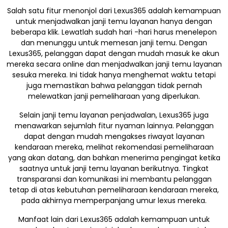
Salah satu fitur menonjol dari Lexus365 adalah kemampuan
untuk menjadwalkan janji temu layanan hanya dengan
beberapa klik. Lewatlah sudah hari -hari harus menelepon
dan menunggu untuk memesan janji temu. Dengan
Lexus365, pelanggan dapat dengan mudah masuk ke akun
mereka secara online dan menjadwalkan janji temu layanan
sesuka mereka. Ini tidak hanya menghemat waktu tetapi
juga memastikan bahwa pelanggan tidak pernah
melewatkan janji pemeliharaan yang diperlukan.
Selain janji temu layanan penjadwalan, Lexus365 juga
menawarkan sejumlah fitur nyaman lainnya. Pelanggan
dapat dengan mudah mengakses riwayat layanan
kendaraan mereka, melihat rekomendasi pemeliharaan
yang akan datang, dan bahkan menerima pengingat ketika
saatnya untuk janji temu layanan berikutnya. Tingkat
transparansi dan komunikasi ini membantu pelanggan
tetap di atas kebutuhan pemeliharaan kendaraan mereka,
pada akhirnya memperpanjang umur lexus mereka.
Manfaat lain dari Lexus365 adalah kemampuan untuk