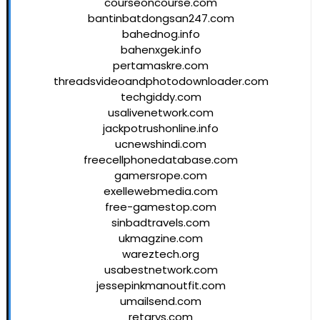
courseoncourse.com
bantinbatdongsan247.com
bahednog.info
bahenxgek.info
pertamaskre.com
threadsvideoandphotodownloader.com
techgiddy.com
usalivenetwork.com
jackpotrushonline.info
ucnewshindi.com
freecellphonedatabase.com
gamersrope.com
exellewebmedia.com
free-gamestop.com
sinbadtravels.com
ukmagzine.com
wareztech.org
usabestnetwork.com
jessepinkmanoutfit.com
umailsend.com
retarys.com