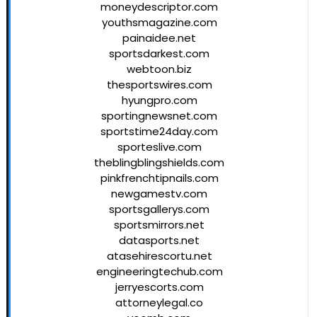
moneydescriptor.com
youthsmagazine.com
painaidee.net
sportsdarkest.com
webtoon.biz
thesportswires.com
hyungpro.com
sportingnewsnet.com
sportstime24day.com
sporteslive.com
theblingblingshields.com
pinkfrenchtipnails.com
newgamestv.com
sportsgallerys.com
sportsmirrors.net
datasports.net
atasehirescortu.net
engineeringtechub.com
jerryescorts.com
attorneylegal.co