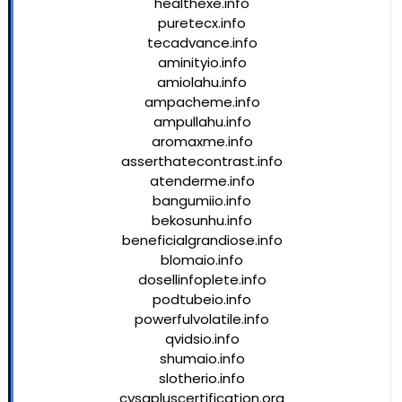
healthexe.info
puretecx.info
tecadvance.info
aminityio.info
amiolahu.info
ampacheme.info
ampullahu.info
aromaxme.info
asserthatecontrast.info
atenderme.info
bangumiio.info
bekosunhu.info
beneficialgrandiose.info
blomaio.info
dosellinfoplete.info
podtubeio.info
powerfulvolatile.info
qvidsio.info
shumaio.info
slotherio.info
cysapluscertification.org