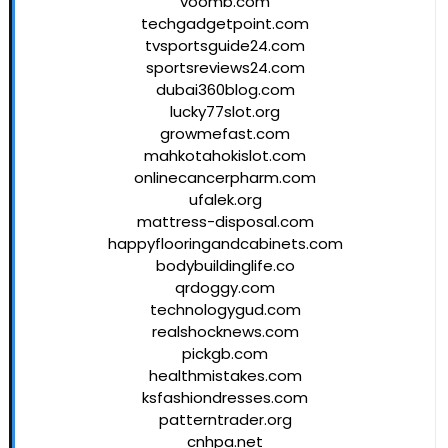
voomb.com
techgadgetpoint.com
tvsportsguide24.com
sportsreviews24.com
dubai360blog.com
lucky77slot.org
growmefast.com
mahkotahokislot.com
onlinecancerpharm.com
ufalek.org
mattress-disposal.com
happyflooringandcabinets.com
bodybuildinglife.co
qrdoggy.com
technologygud.com
realshocknews.com
pickgb.com
healthmistakes.com
ksfashiondresses.com
patterntrader.org
cnhpa.net