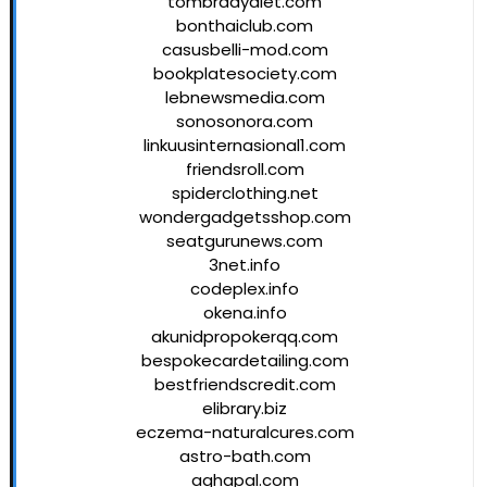
tombradydiet.com
bonthaiclub.com
casusbelli-mod.com
bookplatesociety.com
lebnewsmedia.com
sonosonora.com
linkuusinternasional1.com
friendsroll.com
spiderclothing.net
wondergadgetsshop.com
seatgurunews.com
3net.info
codeplex.info
okena.info
akunidpropokerqq.com
bespokecardetailing.com
bestfriendscredit.com
elibrary.biz
eczema-naturalcures.com
astro-bath.com
aghapal.com