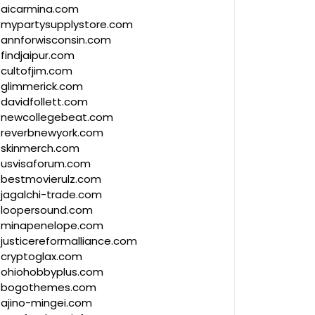
aicarmina.com
mypartysupplystore.com
annforwisconsin.com
findjaipur.com
cultofjim.com
glimmerick.com
davidfollett.com
newcollegebeat.com
reverbnewyork.com
skinmerch.com
usvisaforum.com
bestmovierulz.com
jagalchi-trade.com
loopersound.com
minapenelope.com
justicereformalliance.com
cryptoglax.com
ohiohobbyplus.com
bogothemes.com
ajino-mingei.com