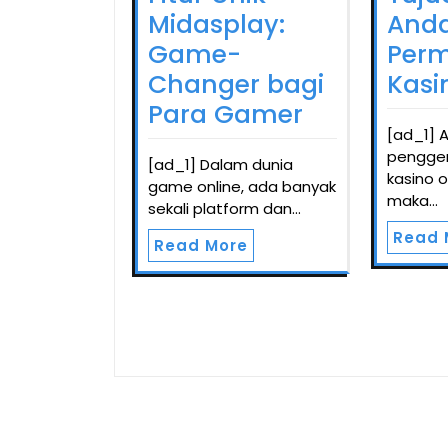
Midasplay:
Anda
Game-
Per
Changer bagi
Kasi
Para Gamer
[ad_1] 
pengge
[ad_1] Dalam dunia
kasino o
game online, ada banyak
maka…
sekali platform dan…
Read 
Read More