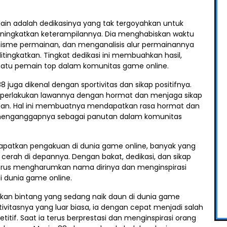
in adalah dedikasinya yang tak tergoyahkan untuk
ningkatkan keterampilannya. Dia menghabiskan waktu
nisme permainan, dan menganalisis alur permainannya
ditingkatkan. Tingkat dedikasi ini membuahkan hasil,
satu pemain top dalam komunitas game online.
juga dikenal dengan sportivitas dan sikap positifnya.
memperlakukan lawannya dengan hormat dan menjaga sikap
ngan. Hal ini membuatnya mendapatkan rasa hormat dan
 menganggapnya sebagai panutan dalam komunitas
dapatkan pengakuan di dunia game online, banyak yang
erah di depannya. Dengan bakat, dedikasi, dan sikap
 terus mengharumkan nama dirinya dan menginspirasi
i dunia game online.
an bintang yang sedang naik daun di dunia game
tivitasnya yang luar biasa, ia dengan cepat menjadi salah
if. Saat ia terus berprestasi dan menginspirasi orang