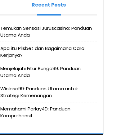
Recent Posts
Temukan Sensasi Juruscasino: Panduan
Utama Anda
Apa itu Plisbet dan Bagaimana Cara
Kerjanya?
Menjelajahi Fitur Bunga99: Panduan
Utama Anda
Winlose99: Panduan Utama untuk
Strategi Kemenangan
Memahami Parlay4D: Panduan
Komprehensif