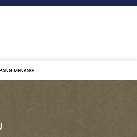
MPANG MENANG
U