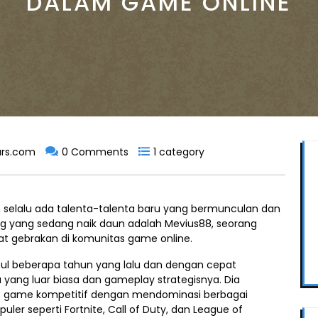
DALAM GAME ONLINE
rs.com
0 Comments
1 category
 selalu ada talenta-talenta baru yang bermunculan dan
g yang sedang naik daun adalah Mevius88, seorang
 gebrakan di komunitas game online.
ul beberapa tahun yang lalu dan dengan cepat
yang luar biasa dan gameplay strategisnya. Dia
it game kompetitif dengan mendominasi berbagai
ler seperti Fortnite, Call of Duty, dan League of