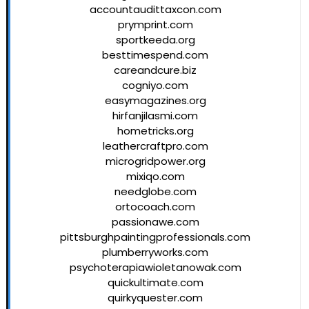
accountaudittaxcon.com
prymprint.com
sportkeeda.org
besttimespend.com
careandcure.biz
cogniyo.com
easymagazines.org
hirfanjilasmi.com
hometricks.org
leathercraftpro.com
microgridpower.org
mixiqo.com
needglobe.com
ortocoach.com
passionawe.com
pittsburghpaintingprofessionals.com
plumberryworks.com
psychoterapiawioletanowak.com
quickultimate.com
quirkyquester.com