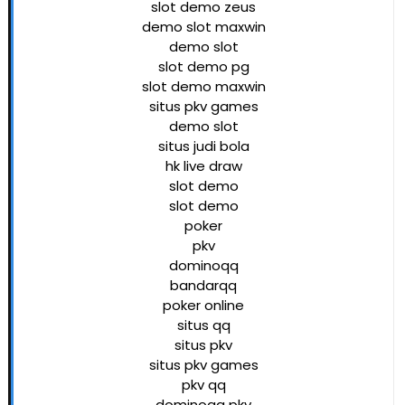
slot demo zeus
demo slot maxwin
demo slot
slot demo pg
slot demo maxwin
situs pkv games
demo slot
situs judi bola
hk live draw
slot demo
slot demo
poker
pkv
dominoqq
bandarqq
poker online
situs qq
situs pkv
situs pkv games
pkv qq
dominoqq pkv