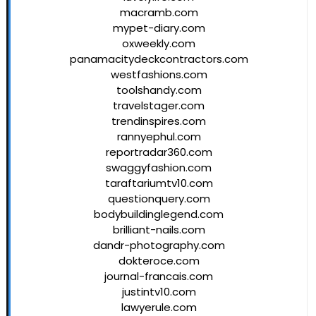
macramb.com
mypet-diary.com
oxweekly.com
panamacitydeckcontractors.com
westfashions.com
toolshandy.com
travelstager.com
trendinspires.com
rannyephul.com
reportradar360.com
swaggyfashion.com
taraftariumtv10.com
questionquery.com
bodybuildinglegend.com
brilliant-nails.com
dandr-photography.com
dokteroce.com
journal-francais.com
justintv10.com
lawyerule.com