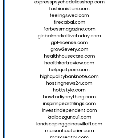
expresspsychedelicsshop.com
fashionistani.com
feelingswed.com
firecabal.com
forbessmagazine.com
globalmarketlivetoday.com
gpl-license.com
grow2every.com
healthhousecare.com
healthkartreview.com
helpquitporn.com
highqualitybanknote.com
hostingnews24.com
hottstyle.com
howtodiyanything.com
inspiringearthlings.com
investindependent.com
kralbozguncu1.com
landscapinggainesvillefl.com
maisonhauturier.com
mascreator.com