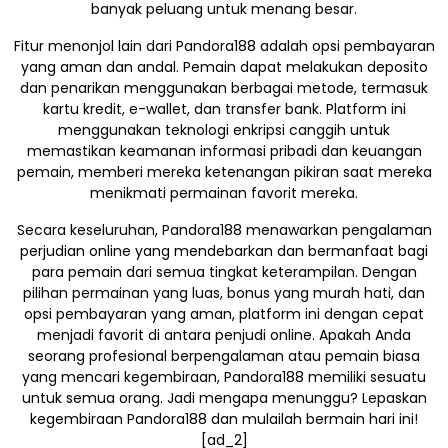
banyak peluang untuk menang besar.
Fitur menonjol lain dari Pandora188 adalah opsi pembayaran
yang aman dan andal. Pemain dapat melakukan deposito
dan penarikan menggunakan berbagai metode, termasuk
kartu kredit, e-wallet, dan transfer bank. Platform ini
menggunakan teknologi enkripsi canggih untuk
memastikan keamanan informasi pribadi dan keuangan
pemain, memberi mereka ketenangan pikiran saat mereka
menikmati permainan favorit mereka.
Secara keseluruhan, Pandora188 menawarkan pengalaman
perjudian online yang mendebarkan dan bermanfaat bagi
para pemain dari semua tingkat keterampilan. Dengan
pilihan permainan yang luas, bonus yang murah hati, dan
opsi pembayaran yang aman, platform ini dengan cepat
menjadi favorit di antara penjudi online. Apakah Anda
seorang profesional berpengalaman atau pemain biasa
yang mencari kegembiraan, Pandora188 memiliki sesuatu
untuk semua orang. Jadi mengapa menunggu? Lepaskan
kegembiraan Pandora188 dan mulailah bermain hari ini!
[ad_2]