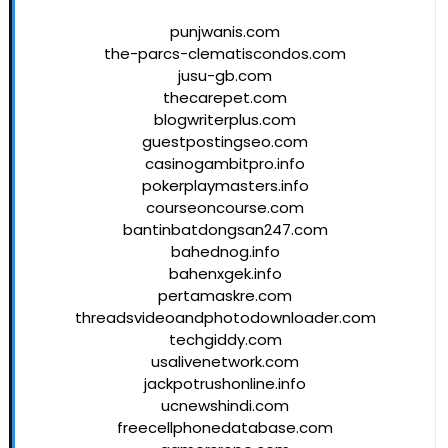
punjwanis.com
the-parcs-clematiscondos.com
jusu-gb.com
thecarepet.com
blogwriterplus.com
guestpostingseo.com
casinogambitpro.info
pokerplaymasters.info
courseoncourse.com
bantinbatdongsan247.com
bahednog.info
bahenxgek.info
pertamaskre.com
threadsvideoandphotodownloader.com
techgiddy.com
usalivenetwork.com
jackpotrushonline.info
ucnewshindi.com
freecellphonedatabase.com