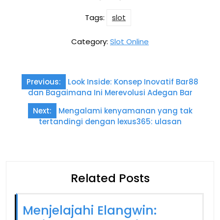
Tags:
slot
Category:
Slot Online
Post
Previous:
Look Inside: Konsep Inovatif Bar88
navigation
dan Bagaimana Ini Merevolusi Adegan Bar
Next:
Mengalami kenyamanan yang tak
tertandingi dengan lexus365: ulasan
Related Posts
Menjelajahi Elangwin: