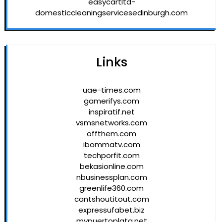
easycartltd-
domesticcleaningservicesedinburgh.com
Links
uae-times.com
gamerifys.com
inspiratif.net
vsmsnetworks.com
offthem.com
ibommatv.com
techporfit.com
bekasionline.com
nbusinessplan.com
greenlife360.com
cantshoutitout.com
expressufabet.biz
mypuertoplata.net