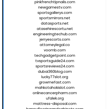
pinkfrenchtipnails.com
newgamestv.com
sportsgallerys.com
sportsmirrors.net
datasports.net
atasehirescortu.net
engineeringtechub.com
jerryescorts.com
attorneylegal.co
voomb.com
techgadgetpoint.com
tvsportsguide24.com
sportsreviews24.com
dubai360blog.com
lucky77slot.org
growmefast.com
mahkotahokislot.com
onlinecancerpharm.com
ufalek.org
mattress-disposal.com
happyflooringandcabinets.com