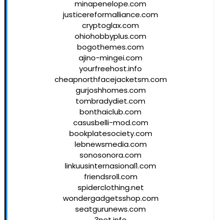
minapenelope.com
justicereformalliance.com
cryptoglax.com
ohiohobbyplus.com
bogothemes.com
ajino-mingei.com
yourfreehost.info
cheapnorthfacejacketsm.com
gurjoshhomes.com
tombradydiet.com
bonthaiclub.com
casusbelli-mod.com
bookplatesociety.com
lebnewsmedia.com
sonosonora.com
linkuusinternasional1.com
friendsroll.com
spiderclothing.net
wondergadgetsshop.com
seatgurunews.com
3net.info