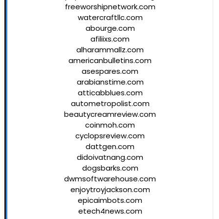
freeworshipnetwork.com
watercraftllc.com
abourge.com
afiliixs.com
alharammallz.com
americanbulletins.com
asespares.com
arabianstime.com
atticabblues.com
autometropolist.com
beautycreamreview.com
coinmoh.com
cyclopsreview.com
dattgen.com
didoivatnang.com
dogsbarks.com
dwmsoftwarehouse.com
enjoytroyjackson.com
epicaimbots.com
etech4news.com