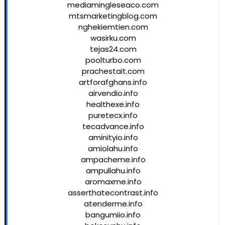
mediamingleseaco.com
mtsmarketingblog.com
nghekiemtien.com
wasirku.com
tejas24.com
poolturbo.com
prachestait.com
artforafghans.info
airvendio.info
healthexe.info
puretecx.info
tecadvance.info
aminityio.info
amiolahu.info
ampacheme.info
ampullahu.info
aromaxme.info
asserthatecontrast.info
atenderme.info
bangumiio.info