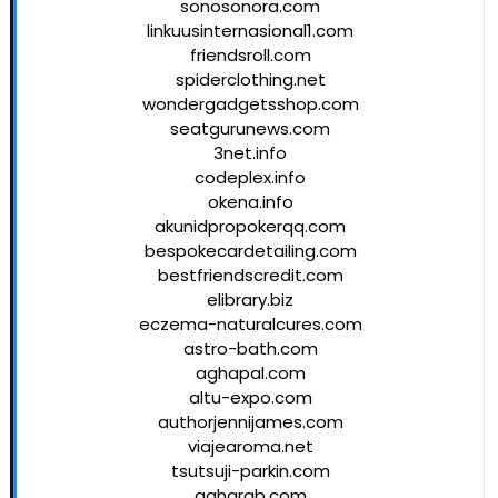
sonosonora.com
linkuusinternasional1.com
friendsroll.com
spiderclothing.net
wondergadgetsshop.com
seatgurunews.com
3net.info
codeplex.info
okena.info
akunidpropokerqq.com
bespokecardetailing.com
bestfriendscredit.com
elibrary.biz
eczema-naturalcures.com
astro-bath.com
aghapal.com
altu-expo.com
authorjennijames.com
viajearoma.net
tsutsuji-parkin.com
agharab.com