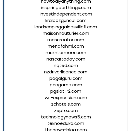
howtodiyanything.com
inspiringearthlings.com
investindependent.com
kralbozguncu1.com
landscapinggainesvillefl.com
maisonhauturier.com
mascreator.com
menafahmi.com
mukhtarmeer.com
nascartoday.com
nqted.com
nzdriverlicence.com
pagalguru.com
pcegame.com
pgslot-r2.com
ws-expression.com
zchotels.com
zepfo.com
technologynews5.com
teknoeduka.com
thenews-blog.com