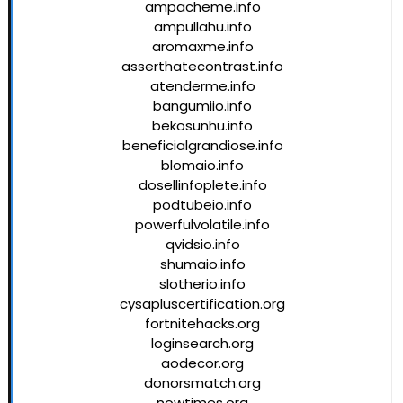
ampacheme.info
ampullahu.info
aromaxme.info
asserthatecontrast.info
atenderme.info
bangumiio.info
bekosunhu.info
beneficialgrandiose.info
blomaio.info
dosellinfoplete.info
podtubeio.info
powerfulvolatile.info
qvidsio.info
shumaio.info
slotherio.info
cysapluscertification.org
fortnitehacks.org
loginsearch.org
aodecor.org
donorsmatch.org
nowtimes.org