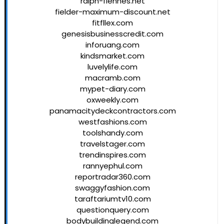
ralph-fiennes.net
fielder-maximum-discount.net
fitfllex.com
genesisbusinesscredit.com
inforuang.com
kindsmarket.com
luvelylife.com
macramb.com
mypet-diary.com
oxweekly.com
panamacitydeckcontractors.com
westfashions.com
toolshandy.com
travelstager.com
trendinspires.com
rannyephul.com
reportradar360.com
swaggyfashion.com
taraftariumtv10.com
questionquery.com
bodybuildinglegend.com