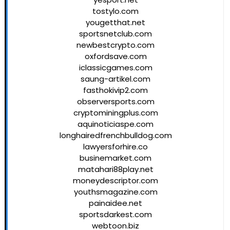
tostylo.com
yougetthat.net
sportsnetclub.com
newbestcrypto.com
oxfordsave.com
iclassicgames.com
saung-artikel.com
fasthokivip2.com
observersports.com
cryptominingplus.com
aquinoticiaspe.com
longhairedfrenchbulldog.com
lawyersforhire.co
businemarket.com
matahari88play.net
moneydescriptor.com
youthsmagazine.com
painaidee.net
sportsdarkest.com
webtoon.biz