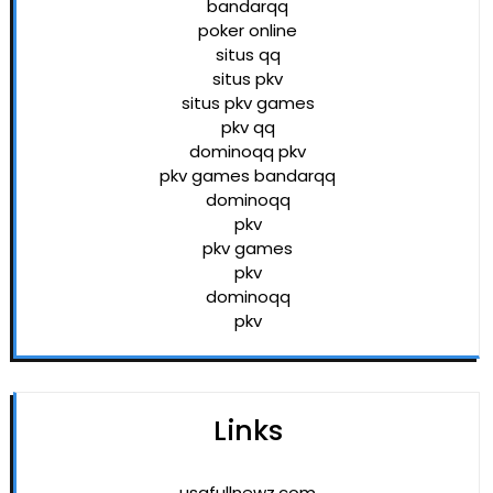
bandarqq
poker online
situs qq
situs pkv
situs pkv games
pkv qq
dominoqq pkv
pkv games bandarqq
dominoqq
pkv
pkv games
pkv
dominoqq
pkv
Links
usafullnewz.com