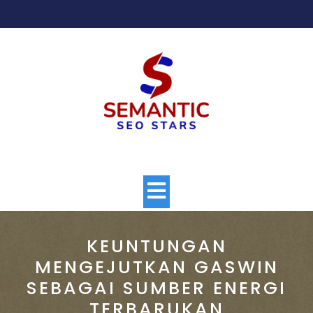
Skip
to
content
Open
Button
KEUNTUNGAN
MENGEJUTKAN GASWIN
SEBAGAI SUMBER ENERGI
TERBARUKAN