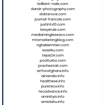
brilliant-nails.com
dandr-photography.com
dokteroce.com
journal-francais.com
justintv10.com
lawyerule.com
mediamingleseaco.com
mtsmarketingblog.com
nghekiemtien.com
wasirku.com
tejas24.com
poolturbo.com
prachestait.com
artforafghans.info
airvendio.info
healthexe.info
puretecx.info
tecadvance.info
aminityio.info
amiolahu.info