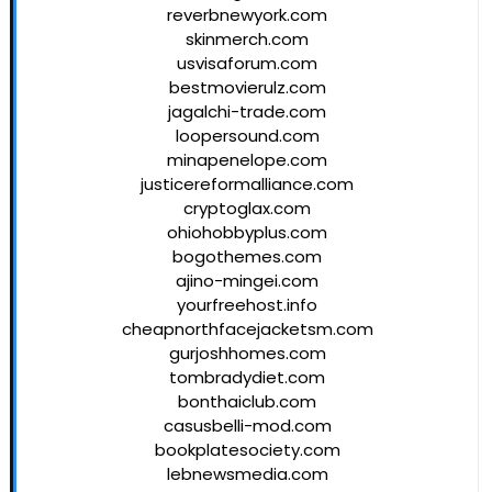
reverbnewyork.com
skinmerch.com
usvisaforum.com
bestmovierulz.com
jagalchi-trade.com
loopersound.com
minapenelope.com
justicereformalliance.com
cryptoglax.com
ohiohobbyplus.com
bogothemes.com
ajino-mingei.com
yourfreehost.info
cheapnorthfacejacketsm.com
gurjoshhomes.com
tombradydiet.com
bonthaiclub.com
casusbelli-mod.com
bookplatesociety.com
lebnewsmedia.com