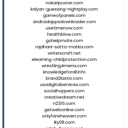
nokariposter.com
kalyan-guessing-nightplay.com
gameofpanels.com
androidappsdownloader.com
usetimenow.com
healthblow.com
gohelpmate.com
rajdhani-satta-matka.com
writerscraft.net
elearning-childprotection.com
wrestling4mena.com
knowledgeforall.info
brand2lastio.com
usadigitalservices.com
socialhoppers.com
creativedream.net
n2315.com
getwebonline.com
onlyfansheaven.com
lky08.com