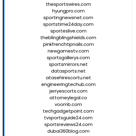
thesportswires.com
hyungpro.com
sportingnewsnet.com
sportstime24day.com
sporteslive.com
theblingblingshields.com
pinkfrenchtipnails.com
newgamestv.com
sportsgallerys.com
sportsmirrors.net
datasports.net
atasehirescortu.net
engineeringtechub.com
jerryescorts.com
attorneylegal.co
voomb.com
techgadgetpoint.com
tvsportsguide24.com
sportsreviews24.com
dubai360blog.com