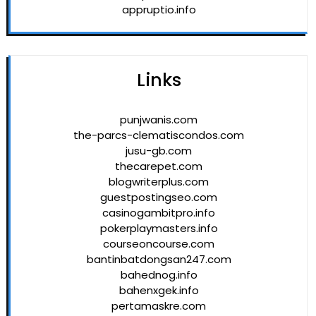
appruptio.info
Links
punjwanis.com
the-parcs-clematiscondos.com
jusu-gb.com
thecarepet.com
blogwriterplus.com
guestpostingseo.com
casinogambitpro.info
pokerplaymasters.info
courseoncourse.com
bantinbatdongsan247.com
bahednog.info
bahenxgek.info
pertamaskre.com