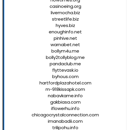
casinoeing.org
livemocha.biz
streetlife.biz
hyves.biz
enoughinfo.net
pinhive.net
warnabet.net
bollym4u.me
bolly2tollyblog.me
pandaclub.me
flyttevask.io
byhous.com
hartfordplazahotel.com
m-918kissapk.com
nabavkame.info
gakbiasa.com
iflowerhu.info
chicagocrystalconnection.com
imanabadii.com
trilipohu.info