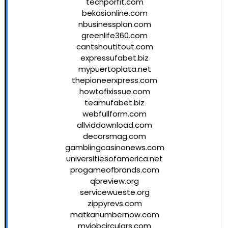
techporfit.com
bekasionline.com
nbusinessplan.com
greenlife360.com
cantshoutitout.com
expressufabet.biz
mypuertoplata.net
thepioneerxpress.com
howtofixissue.com
teamufabet.biz
webfullform.com
allviddownload.com
decorsmag.com
gamblingcasinonews.com
universitiesofamerica.net
progameofbrands.com
qbreview.org
servicewueste.org
zippyrevs.com
matkanumbernow.com
myjobcirculars.com