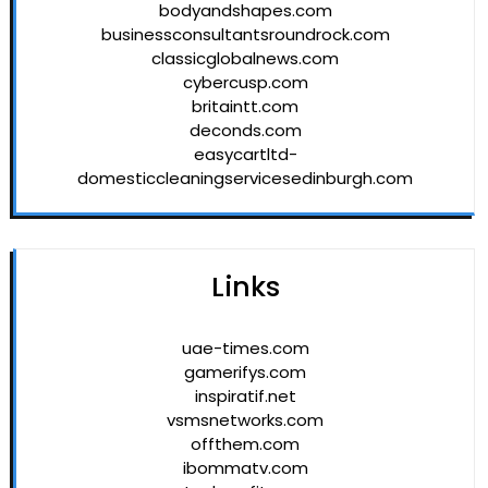
bodyandshapes.com
businessconsultantsroundrock.com
classicglobalnews.com
cybercusp.com
britaintt.com
deconds.com
easycartltd-
domesticcleaningservicesedinburgh.com
Links
uae-times.com
gamerifys.com
inspiratif.net
vsmsnetworks.com
offthem.com
ibommatv.com