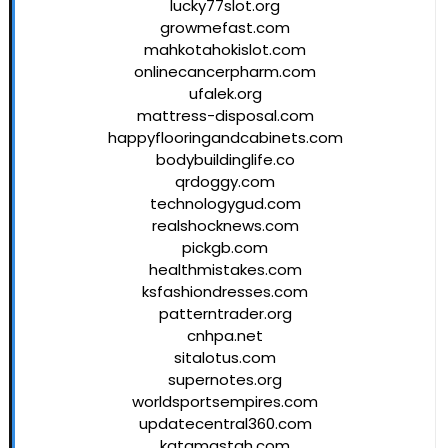
lucky77slot.org
growmefast.com
mahkotahokislot.com
onlinecancerpharm.com
ufalek.org
mattress-disposal.com
happyflooringandcabinets.com
bodybuildinglife.co
qrdoggy.com
technologygud.com
realshocknews.com
pickgb.com
healthmistakes.com
ksfashiondresses.com
patterntrader.org
cnhpa.net
sitalotus.com
supernotes.org
worldsportsempires.com
updatecentral360.com
katamastah.com