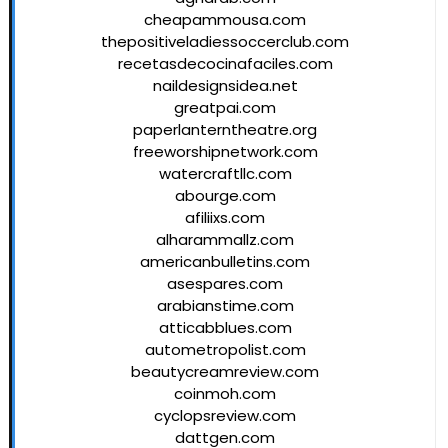
cheapammousa.com
thepositiveladiessoccerclub.com
recetasdecocinafaciles.com
naildesignsidea.net
greatpai.com
paperlanterntheatre.org
freeworshipnetwork.com
watercraftllc.com
abourge.com
afiliixs.com
alharammallz.com
americanbulletins.com
asespares.com
arabianstime.com
atticabblues.com
autometropolist.com
beautycreamreview.com
coinmoh.com
cyclopsreview.com
dattgen.com