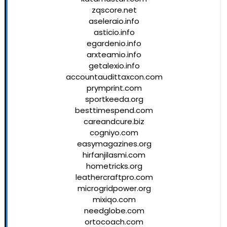
zqscore.net
aseleraio.info
asticio.info
egardenio.info
arxteamio.info
getalexio.info
accountaudittaxcon.com
prymprint.com
sportkeeda.org
besttimespend.com
careandcure.biz
cogniyo.com
easymagazines.org
hirfanjilasmi.com
hometricks.org
leathercraftpro.com
microgridpower.org
mixiqo.com
needglobe.com
ortocoach.com