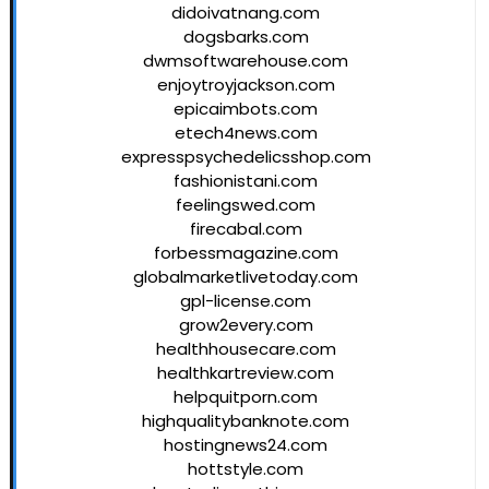
didoivatnang.com
dogsbarks.com
dwmsoftwarehouse.com
enjoytroyjackson.com
epicaimbots.com
etech4news.com
expresspsychedelicsshop.com
fashionistani.com
feelingswed.com
firecabal.com
forbessmagazine.com
globalmarketlivetoday.com
gpl-license.com
grow2every.com
healthhousecare.com
healthkartreview.com
helpquitporn.com
highqualitybanknote.com
hostingnews24.com
hottstyle.com