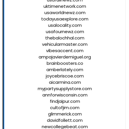
uktimenetwork.com
usaworldnewz.com
todayusaexplore.com
usalocality.com
usafournewz.com
thebalochhal.com
vehicularmaster.com
vibesaccent.com
ampajavierdemiguel.org
brainboosters.co
amberlately.com
joycebriscoe.com
aicarmina.com
mypartysupplystore.com
annforwisconsin.com
findjaipur.com
cultofjim.com
glimmerick.com
davidfollett.com
newcollegebeat.com