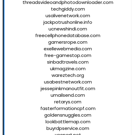
threadsvideoandphotodownloader.com
techgiddy.com
usalivenetwork.com
jackpotrushonline.info
ucnewshindi.com
freecellphonedatabase.com
gamersrope.com
exellewebmedia.com
free-gamestop.com
sinbadtravels.com
ukmagzine.com
wareztech.org
usabestnetwork.com
jessepinkmanoutfit.com
umailsend.com
retarys.com
fasterformationcpf.com
goldensnuggles.com
lookbattlemap.com
buyrdpservice.com
yesport.net