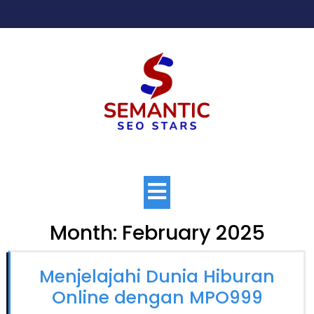
Skip
to
content
Open
Button
Month:
February 2025
Menjelajahi Dunia Hiburan
Online dengan MPO999