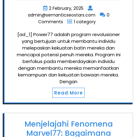
2 February, 2025
admin@semanticseostars.com
0
Comments
1 category
[ad_1] Power77 adalah program revolusioner
yang bertujuan untuk membantu individu
melepaskan kekuatan batin mereka dan
mencapai potensi penuh mereka. Program ini
berfokus pada memberdayakan individu
dengan membantu mereka memanfaatkan
kemampuan dan kekuatan bawaan mereka.
Dengan
Read More
Menjelajahi Fenomena
Marvel77: Bagaimana