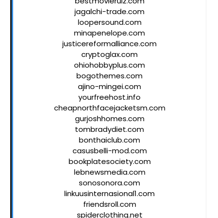
bestmovierulz.com
jagalchi-trade.com
loopersound.com
minapenelope.com
justicereformalliance.com
cryptoglax.com
ohiohobbyplus.com
bogothemes.com
ajino-mingei.com
yourfreehost.info
cheapnorthfacejacketsm.com
gurjoshhomes.com
tombradydiet.com
bonthaiclub.com
casusbelli-mod.com
bookplatesociety.com
lebnewsmedia.com
sonosonora.com
linkuusinternasional1.com
friendsroll.com
spiderclothing.net