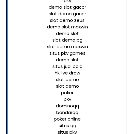
pkv
demo slot gacor
slot demo gacor
slot demo zeus
demo slot maxwin
demo slot
slot demo pg
slot demo maxwin
situs pkv games
demo slot
situs judi bola
hk live draw
slot demo
slot demo
poker
pkv
dominoqq
bandarqq
poker online
situs qq
situs pkv