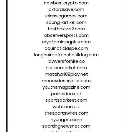
newbestcrypto.com
oxfordsave.com
iclassicgames.com
saung-artikel.com
fasthokivip2.com
observersports.com
cryptominingplus.com
aquinoticiaspe.com
longhairedfrenchbulldog.com
lawyersforhire.co
businemarket.com
matahari88play.net
moneydescriptor.com
youthsmagazine.com
painaidee.net
sportsdarkest.com
webtoon.biz
thesportswires.com
hyungpro.com
sportingnewsnet.com