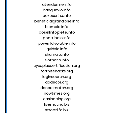
atenderme.info
bangumiio.info
bekosunhu.info
beneficialgrandiose.info
blomaio.info
dosellinfoplete.info
podtubeio.info
powerfulvolatile.info
qvidsio.info
shumaio.info
slotherio.info
cysapluscertification.org
fortnitehacks.org
loginsearch.org
aodecor.org
donorsmatch.org
nowtimes.org
casinoeing.org
livemocha.biz
streetlife.biz