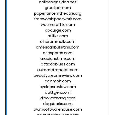
naildesignsidea.net
greatpai.com
paperlanterntheatre.org
freeworshipnetwork.com
watercraftllc.com
abourge.com
afiliixs.com
alharammallz.com
americanbulletins.com
asespares.com
arabianstime.com
atticabblues.com
autometropolist.com
beautycreamreview.com
coinmoh.com
cyclopsreview.com
dattgen.com
didoivatnang.com
dogsbarks.com
dwmsoftwarehouse.com
enjoytroyjackson.com