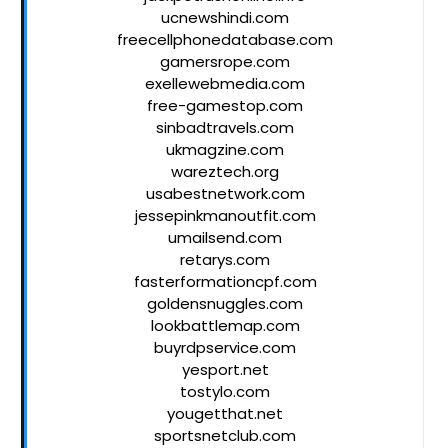
ucnewshindi.com
freecellphonedatabase.com
gamersrope.com
exellewebmedia.com
free-gamestop.com
sinbadtravels.com
ukmagzine.com
wareztech.org
usabestnetwork.com
jessepinkmanoutfit.com
umailsend.com
retarys.com
fasterformationcpf.com
goldensnuggles.com
lookbattlemap.com
buyrdpservice.com
yesport.net
tostylo.com
yougetthat.net
sportsnetclub.com