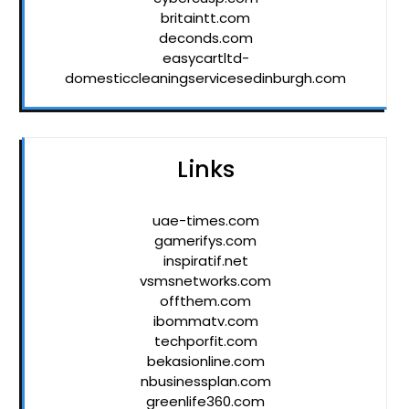
britaintt.com
deconds.com
easycartltd-
domesticcleaningservicesedinburgh.com
Links
uae-times.com
gamerifys.com
inspiratif.net
vsmsnetworks.com
offthem.com
ibommatv.com
techporfit.com
bekasionline.com
nbusinessplan.com
greenlife360.com