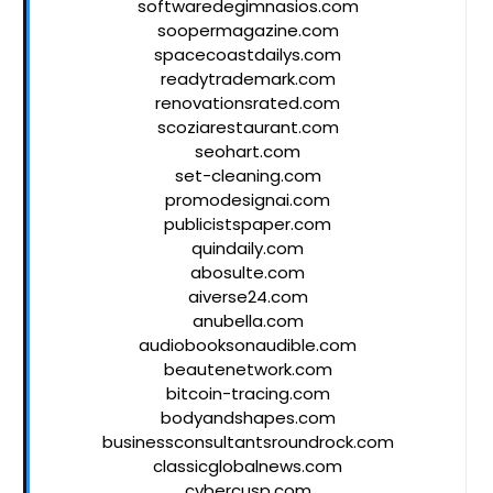
softwaredegimnasios.com
soopermagazine.com
spacecoastdailys.com
readytrademark.com
renovationsrated.com
scoziarestaurant.com
seohart.com
set-cleaning.com
promodesignai.com
publicistspaper.com
quindaily.com
abosulte.com
aiverse24.com
anubella.com
audiobooksonaudible.com
beautenetwork.com
bitcoin-tracing.com
bodyandshapes.com
businessconsultantsroundrock.com
classicglobalnews.com
cybercusp.com