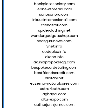
bookplatesociety.com
lebnewsmedia.com
sonosonora.com
linkuusinternasional1.com
friendsroll.com
spiderclothing.net
wondergadgetsshop.com
seatgurunews.com
3net.info
codeplex.info
okena.info
akunidpropokerqq.com
bespokecardetailing.com
bestfriendscredit.com
elibrary.biz
eczema-naturalcures.com
astro-bath.com
aghapal.com
altu-expo.com
authorjennijames.com