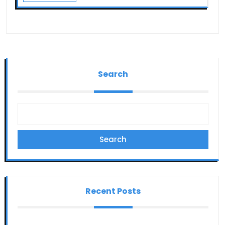
Search
Search
Recent Posts