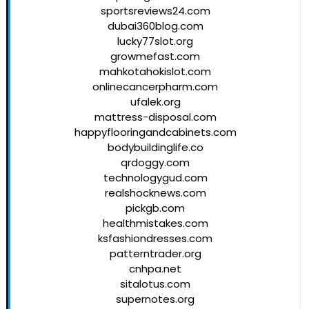
sportsreviews24.com
dubai360blog.com
lucky77slot.org
growmefast.com
mahkotahokislot.com
onlinecancerpharm.com
ufalek.org
mattress-disposal.com
happyflooringandcabinets.com
bodybuildinglife.co
qrdoggy.com
technologygud.com
realshocknews.com
pickgb.com
healthmistakes.com
ksfashiondresses.com
patterntrader.org
cnhpa.net
sitalotus.com
supernotes.org