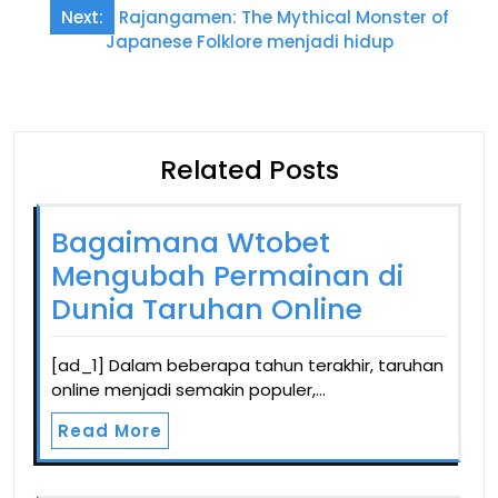
Next:
Rajangamen: The Mythical Monster of
Japanese Folklore menjadi hidup
Related Posts
Bagaimana Wtobet
Mengubah Permainan di
Dunia Taruhan Online
[ad_1] Dalam beberapa tahun terakhir, taruhan
online menjadi semakin populer,…
Read More