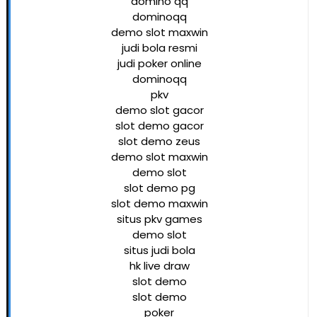
domino qq
dominoqq
demo slot maxwin
judi bola resmi
judi poker online
dominoqq
pkv
demo slot gacor
slot demo gacor
slot demo zeus
demo slot maxwin
demo slot
slot demo pg
slot demo maxwin
situs pkv games
demo slot
situs judi bola
hk live draw
slot demo
slot demo
poker