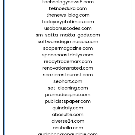
technologynews5.com
teknoeduka.com
thenews-blog.com
todaycryptotimes.com
usabonuscodes.com
sm-satta-makta-gods.com
softwaredegimnasios.com
soopermagazine.com
spacecoastdailys.com
readytrademark.com
renovationsrated.com
scoziarestaurant.com
seohart.com
set-cleaning.com
promodesignai.com
publicistspaper.com
quindaily.com
abosulte.com
aiverse24.com
anubella.com
audiobooksonaudible.com