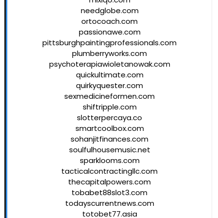
needglobe.com
ortocoach.com
passionawe.com
pittsburghpaintingprofessionals.com
plumberryworks.com
psychoterapiawioletanowak.com
quickultimate.com
quirkyquester.com
sexmedicineformen.com
shiftripple.com
slotterpercaya.co
smartcoolbox.com
sohanjitfinances.com
soulfulhousemusic.net
sparklooms.com
tacticalcontractingllc.com
thecapitalpowers.com
tobabet88slot3.com
todayscurrentnews.com
totobet77.asia