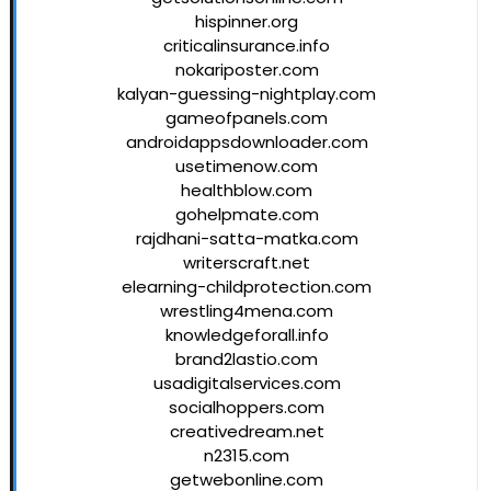
hispinner.org
criticalinsurance.info
nokariposter.com
kalyan-guessing-nightplay.com
gameofpanels.com
androidappsdownloader.com
usetimenow.com
healthblow.com
gohelpmate.com
rajdhani-satta-matka.com
writerscraft.net
elearning-childprotection.com
wrestling4mena.com
knowledgeforall.info
brand2lastio.com
usadigitalservices.com
socialhoppers.com
creativedream.net
n2315.com
getwebonline.com