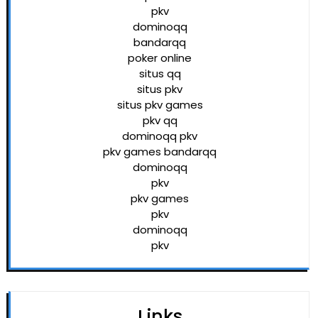
pkv
dominoqq
bandarqq
poker online
situs qq
situs pkv
situs pkv games
pkv qq
dominoqq pkv
pkv games bandarqq
dominoqq
pkv
pkv games
pkv
dominoqq
pkv
Links