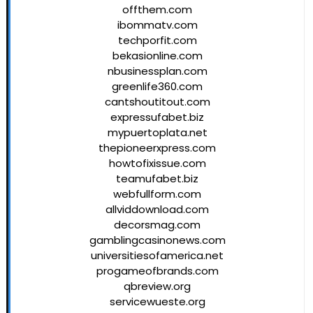
offthem.com
ibommatv.com
techporfit.com
bekasionline.com
nbusinessplan.com
greenlife360.com
cantshoutitout.com
expressufabet.biz
mypuertoplata.net
thepioneerxpress.com
howtofixissue.com
teamufabet.biz
webfullform.com
allviddownload.com
decorsmag.com
gamblingcasinonews.com
universitiesofamerica.net
progameofbrands.com
qbreview.org
servicewueste.org