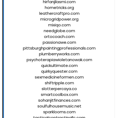
hirfanjilasmi.com
hometricks.org
leathercraftpro.com
microgridpower.org
mixiqo.com
needglobe.com
ortocoach.com
passionawe.com
pittsburghpaintingprofessionals.com
plumberryworks.com
psychoterapiawioletanowak.com
quickultimate.com
quirkyquester.com
sexmedicineformen.com
shiftripple.com
slotterpercaya.co
smartcoolbox.com
sohanjitfinances.com
soulfulhousemusic.net
sparklooms.com
tacticalcontractingllc.com