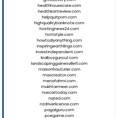
healthhousecare.com
healthkartreview.com
helpquitporn.com
highqualitybanknote.com
hostingnews24.com
hottstyle.com
howtodiyanything.com
inspiringearthlings.com
investindependent.com
kralbozguncu1.com
landscapinggainesvillefl.com
maisonhauturier.com
mascreator.com
menafahmi.com
mukhtarmeer.com
nascartoday.com
nqted.com
nzdriverlicence.com
pagalguru.com
pcegame.com