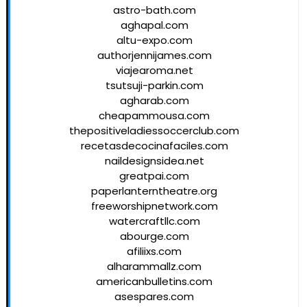
astro-bath.com
aghapal.com
altu-expo.com
authorjennijames.com
viajearoma.net
tsutsuji-parkin.com
agharab.com
cheapammousa.com
thepositiveladiessoccerclub.com
recetasdecocinafaciles.com
naildesignsidea.net
greatpai.com
paperlanterntheatre.org
freeworshipnetwork.com
watercraftllc.com
abourge.com
afiliixs.com
alharammallz.com
americanbulletins.com
asespares.com