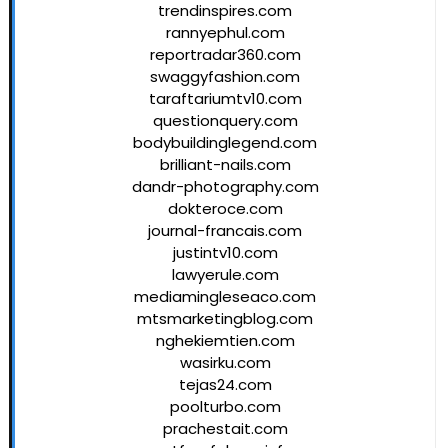
trendinspires.com
rannyephul.com
reportradar360.com
swaggyfashion.com
taraftariumtv10.com
questionquery.com
bodybuildinglegend.com
brilliant-nails.com
dandr-photography.com
dokteroce.com
journal-francais.com
justintv10.com
lawyerule.com
mediamingleseaco.com
mtsmarketingblog.com
nghekiemtien.com
wasirku.com
tejas24.com
poolturbo.com
prachestait.com