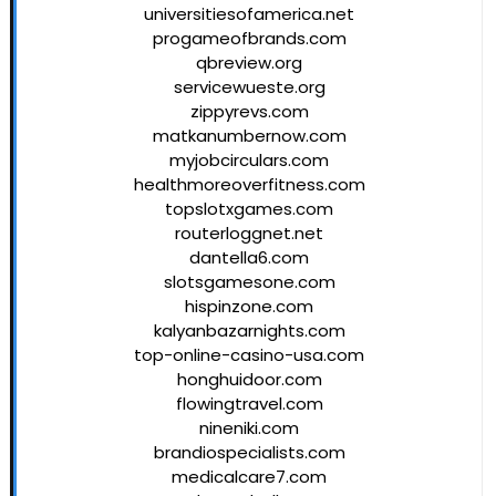
universitiesofamerica.net
progameofbrands.com
qbreview.org
servicewueste.org
zippyrevs.com
matkanumbernow.com
myjobcirculars.com
healthmoreoverfitness.com
topslotxgames.com
routerloggnet.net
dantella6.com
slotsgamesone.com
hispinzone.com
kalyanbazarnights.com
top-online-casino-usa.com
honghuidoor.com
flowingtravel.com
nineniki.com
brandiospecialists.com
medicalcare7.com