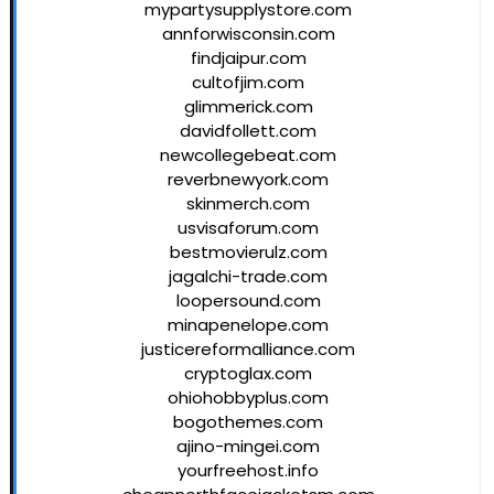
mypartysupplystore.com
annforwisconsin.com
findjaipur.com
cultofjim.com
glimmerick.com
davidfollett.com
newcollegebeat.com
reverbnewyork.com
skinmerch.com
usvisaforum.com
bestmovierulz.com
jagalchi-trade.com
loopersound.com
minapenelope.com
justicereformalliance.com
cryptoglax.com
ohiohobbyplus.com
bogothemes.com
ajino-mingei.com
yourfreehost.info