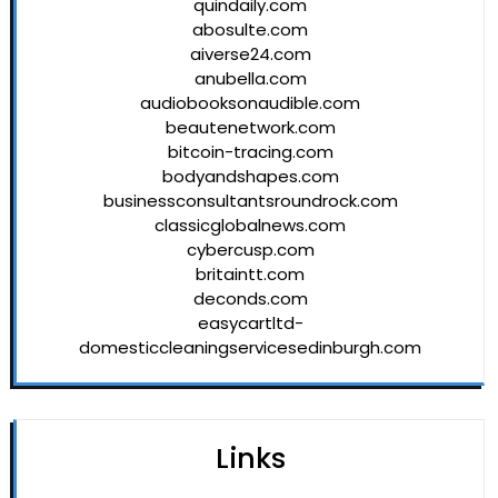
quindaily.com
abosulte.com
aiverse24.com
anubella.com
audiobooksonaudible.com
beautenetwork.com
bitcoin-tracing.com
bodyandshapes.com
businessconsultantsroundrock.com
classicglobalnews.com
cybercusp.com
britaintt.com
deconds.com
easycartltd-
domesticcleaningservicesedinburgh.com
Links