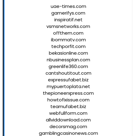
uae-times.com
gamerifys.com
inspiratif.net
vsmsnetworks.com
offthem.com
ibommatv.com
techporfit.com
bekasionline.com
nbusinessplan.com
greenlife360.com
cantshoutitout.com
expressufabet.biz
mypuertoplata.net
thepioneerxpress.com
howtofixissue.com
teamufabet.biz
webfullform.com
allviddownload.com
decorsmag.com
gamblingcasinonews.com