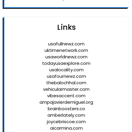
Links
usafullnewz.com
uktimenetwork.com
usaworldnewz.com
todayusaexplore.com
usalocality.com
usafournewz.com
thebalochhal.com
vehicularmaster.com
vibesaccent.com
ampajavierdemiguel.org
brainboosters.co
amberlately.com
joycebriscoe.com
aicarmina.com