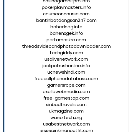
casinogambitpro.info
pokerplaymasters.info
courseoncourse.com
bantinbatdongsan247.com
bahednog.info
bahenxgek.info
pertamaskre.com
threadsvideoandphotodownloader.com
techgiddy.com
usalivenetwork.com
jackpotrushonline.info
ucnewshindi.com
freecellphonedatabase.com
gamersrope.com
exellewebmedia.com
free-gamestop.com
sinbadtravels.com
ukmagzine.com
wareztech.org
usabestnetwork.com
jessepinkmanoutfit.com