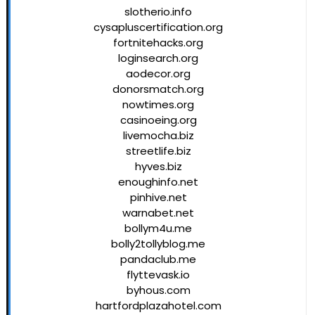
slotherio.info
cysapluscertification.org
fortnitehacks.org
loginsearch.org
aodecor.org
donorsmatch.org
nowtimes.org
casinoeing.org
livemocha.biz
streetlife.biz
hyves.biz
enoughinfo.net
pinhive.net
warnabet.net
bollym4u.me
bolly2tollyblog.me
pandaclub.me
flyttevask.io
byhous.com
hartfordplazahotel.com