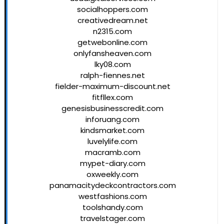
socialhoppers.com
creativedream.net
n2315.com
getwebonline.com
onlyfansheaven.com
lky08.com
ralph-fiennes.net
fielder-maximum-discount.net
fitfllex.com
genesisbusinesscredit.com
inforuang.com
kindsmarket.com
luvelylife.com
macramb.com
mypet-diary.com
oxweekly.com
panamacitydeckcontractors.com
westfashions.com
toolshandy.com
travelstager.com