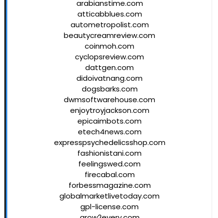
arabianstime.com
atticabblues.com
autometropolist.com
beautycreamreview.com
coinmoh.com
cyclopsreview.com
dattgen.com
didoivatnang.com
dogsbarks.com
dwmsoftwarehouse.com
enjoytroyjackson.com
epicaimbots.com
etech4news.com
expresspsychedelicsshop.com
fashionistani.com
feelingswed.com
firecabal.com
forbessmagazine.com
globalmarketlivetoday.com
gpl-license.com
grow2every.com