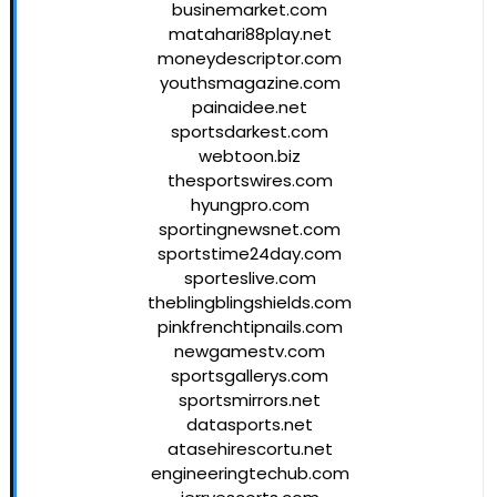
businemarket.com
matahari88play.net
moneydescriptor.com
youthsmagazine.com
painaidee.net
sportsdarkest.com
webtoon.biz
thesportswires.com
hyungpro.com
sportingnewsnet.com
sportstime24day.com
sporteslive.com
theblingblingshields.com
pinkfrenchtipnails.com
newgamestv.com
sportsgallerys.com
sportsmirrors.net
datasports.net
atasehirescortu.net
engineeringtechub.com