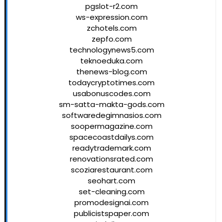
pgslot-r2.com
ws-expression.com
zchotels.com
zepfo.com
technologynews5.com
teknoeduka.com
thenews-blog.com
todaycryptotimes.com
usabonuscodes.com
sm-satta-makta-gods.com
softwaredegimnasios.com
soopermagazine.com
spacecoastdailys.com
readytrademark.com
renovationsrated.com
scoziarestaurant.com
seohart.com
set-cleaning.com
promodesignai.com
publicistspaper.com