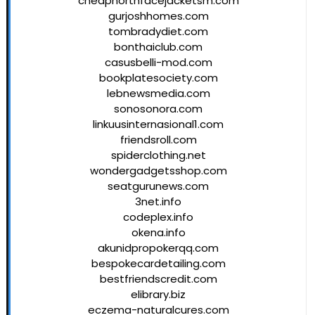
cheapnorthfacejacketsm.com
gurjoshhomes.com
tombradydiet.com
bonthaiclub.com
casusbelli-mod.com
bookplatesociety.com
lebnewsmedia.com
sonosonora.com
linkuusinternasional1.com
friendsroll.com
spiderclothing.net
wondergadgetsshop.com
seatgurunews.com
3net.info
codeplex.info
okena.info
akunidpropokerqq.com
bespokecardetailing.com
bestfriendscredit.com
elibrary.biz
eczema-naturalcures.com