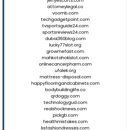
jerryescorts.com
attorneylegal.co
voomb.com
techgadgetpoint.com
tvsportsguide24.com
sportsreviews24.com
dubai360blog.com
lucky77slot.org
growmefast.com
mahkotahokislot.com
onlinecancerpharm.com
ufalek.org
mattress-disposal.com
happyflooringandcabinets.com
bodybuildinglife.co
qrdoggy.com
technologygud.com
realshocknews.com
pickgb.com
healthmistakes.com
ksfashiondresses.com