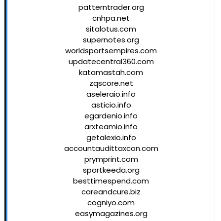
patterntrader.org
cnhpa.net
sitalotus.com
supernotes.org
worldsportsempires.com
updatecentral360.com
katamastah.com
zqscore.net
aseleraio.info
asticio.info
egardenio.info
arxteamio.info
getalexio.info
accountaudittaxcon.com
prymprint.com
sportkeeda.org
besttimespend.com
careandcure.biz
cogniyo.com
easymagazines.org