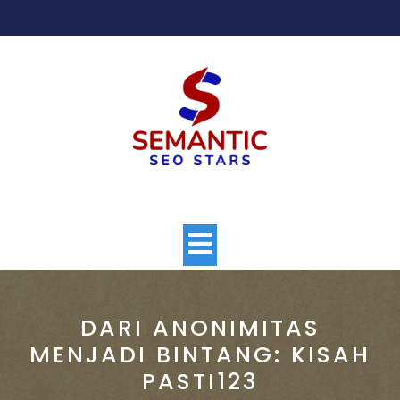
Skip
to
content
Open
Button
DARI ANONIMITAS
MENJADI BINTANG: KISAH
PASTI123