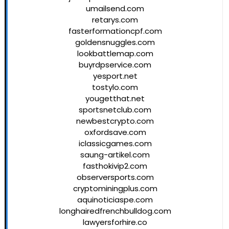
umailsend.com
retarys.com
fasterformationcpf.com
goldensnuggles.com
lookbattlemap.com
buyrdpservice.com
yesport.net
tostylo.com
yougetthat.net
sportsnetclub.com
newbestcrypto.com
oxfordsave.com
iclassicgames.com
saung-artikel.com
fasthokivip2.com
observersports.com
cryptominingplus.com
aquinoticiaspe.com
longhairedfrenchbulldog.com
lawyersforhire.co