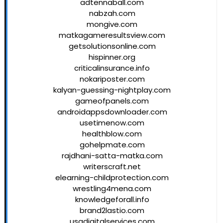
adtennaball.com
nabzah.com
mongive.com
matkagameresultsview.com
getsolutionsonline.com
hispinner.org
criticalinsurance.info
nokariposter.com
kalyan-guessing-nightplay.com
gameofpanels.com
androidappsdownloader.com
usetimenow.com
healthblow.com
gohelpmate.com
rajdhani-satta-matka.com
writerscraft.net
elearning-childprotection.com
wrestling4mena.com
knowledgeforall.info
brand2lastio.com
usadigitalservices.com