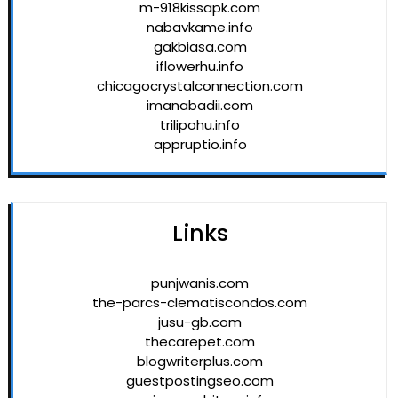
m-918kissapk.com
nabavkame.info
gakbiasa.com
iflowerhu.info
chicagocrystalconnection.com
imanabadii.com
trilipohu.info
appruptio.info
Links
punjwanis.com
the-parcs-clematiscondos.com
jusu-gb.com
thecarepet.com
blogwriterplus.com
guestpostingseo.com