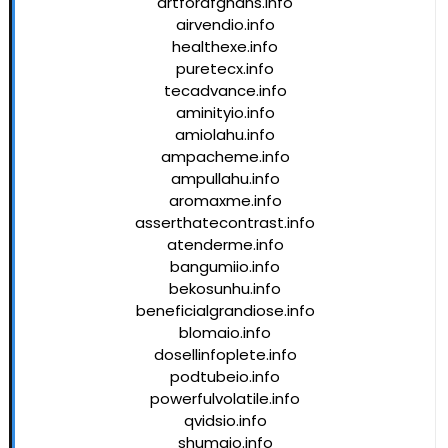
artforafghans.info
airvendio.info
healthexe.info
puretecx.info
tecadvance.info
aminityio.info
amiolahu.info
ampacheme.info
ampullahu.info
aromaxme.info
asserthatecontrast.info
atenderme.info
bangumiio.info
bekosunhu.info
beneficialgrandiose.info
blomaio.info
dosellinfoplete.info
podtubeio.info
powerfulvolatile.info
qvidsio.info
shumaio.info