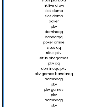
situs judi bola
hk live draw
slot demo
slot demo
poker
pkv
dominoqq
bandarqq
poker online
situs qq
situs pkv
situs pkv games
pkv qq
dominoqq pkv
pkv games bandarqq
dominoqq
pkv
pkv games
pkv
dominoqq
pkv