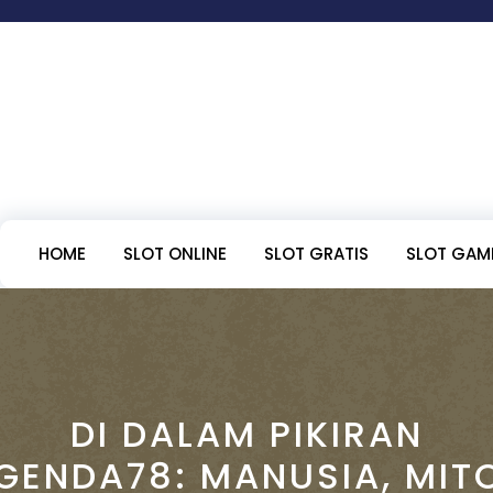
HOME
SLOT ONLINE
SLOT GRATIS
SLOT GA
DI DALAM PIKIRAN
GENDA78: MANUSIA, MIT