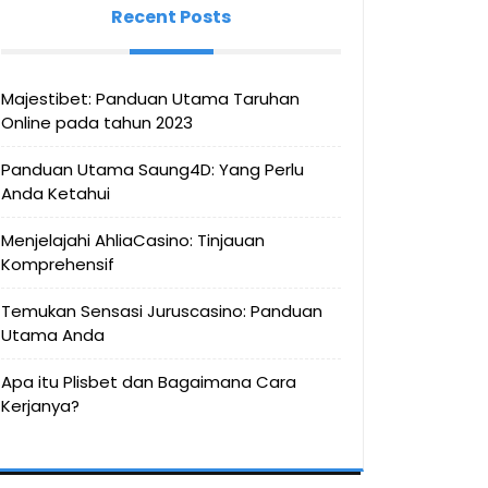
Recent Posts
Majestibet: Panduan Utama Taruhan
Online pada tahun 2023
Panduan Utama Saung4D: Yang Perlu
Anda Ketahui
Menjelajahi AhliaCasino: Tinjauan
Komprehensif
Temukan Sensasi Juruscasino: Panduan
Utama Anda
Apa itu Plisbet dan Bagaimana Cara
Kerjanya?