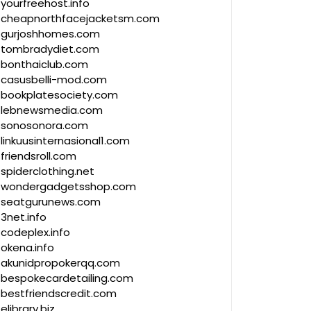
yourfreehost.info
cheapnorthfacejacketsm.com
gurjoshhomes.com
tombradydiet.com
bonthaiclub.com
casusbelli-mod.com
bookplatesociety.com
lebnewsmedia.com
sonosonora.com
linkuusinternasional1.com
friendsroll.com
spiderclothing.net
wondergadgetsshop.com
seatgurunews.com
3net.info
codeplex.info
okena.info
akunidpropokerqq.com
bespokecardetailing.com
bestfriendscredit.com
elibrary.biz