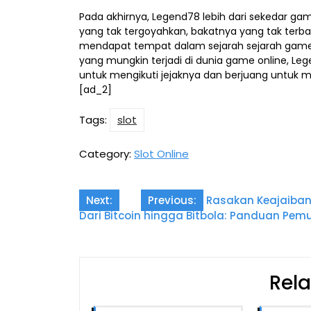
Pada akhirnya, Legend78 lebih dari sekedar gam
yang tak tergoyahkan, bakatnya yang tak terb
mendapat tempat dalam sejarah sejarah game.
yang mungkin terjadi di dunia game online, Le
untuk mengikuti jejaknya dan berjuang untuk 
[ad_2]
Tags:
slot
Category:
Slot Online
Post
Next:
Previous:
Rasakan Keajaiban
Dari Bitcoin hingga Bitbola: Panduan Pem
navigation
Rela