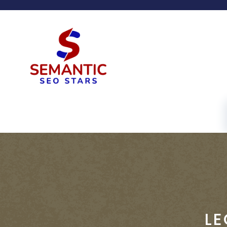
Skip
to
content
LE