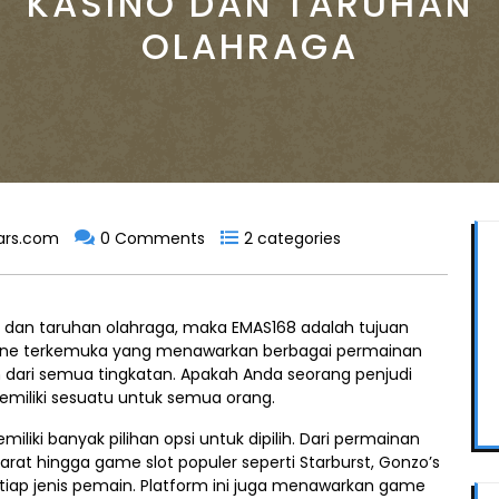
KASINO DAN TARUHAN
OLAHRAGA
ars.com
0 Comments
2 categories
 dan taruhan olahraga, maka EMAS168 adalah tujuan
line terkemuka yang menawarkan berbagai permainan
 dari semua tingkatan. Apakah Anda seorang penjudi
miliki sesuatu untuk semua orang.
liki banyak pilihan opsi untuk dipilih. Dari permainan
carat hingga game slot populer seperti Starburst, Gonzo’s
tiap jenis pemain. Platform ini juga menawarkan game