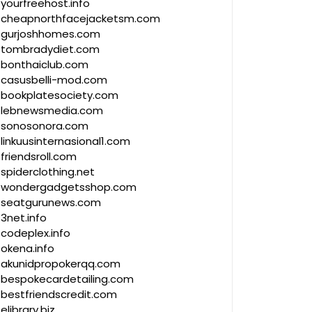
yourfreehost.info
cheapnorthfacejacketsm.com
gurjoshhomes.com
tombradydiet.com
bonthaiclub.com
casusbelli-mod.com
bookplatesociety.com
lebnewsmedia.com
sonosonora.com
linkuusinternasional1.com
friendsroll.com
spiderclothing.net
wondergadgetsshop.com
seatgurunews.com
3net.info
codeplex.info
okena.info
akunidpropokerqq.com
bespokecardetailing.com
bestfriendscredit.com
elibrary.biz