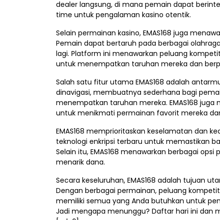
dealer langsung, di mana pemain dapat berinte
time untuk pengalaman kasino otentik.
Selain permainan kasino, EMAS168 juga menawa
Pemain dapat bertaruh pada berbagai olahraga,
lagi. Platform ini menawarkan peluang kompet
untuk menempatkan taruhan mereka dan berp
Salah satu fitur utama EMAS168 adalah antar
dinavigasi, membuatnya sederhana bagi pema
menempatkan taruhan mereka. EMAS168 juga m
untuk menikmati permainan favorit mereka dan
EMAS168 memprioritaskan keselamatan dan ke
teknologi enkripsi terbaru untuk memastikan 
Selain itu, EMAS168 menawarkan berbagai op
menarik dana.
Secara keseluruhan, EMAS168 adalah tujuan ut
Dengan berbagai permainan, peluang kompetit
memiliki semua yang Anda butuhkan untuk p
Jadi mengapa menunggu? Daftar hari ini dan m