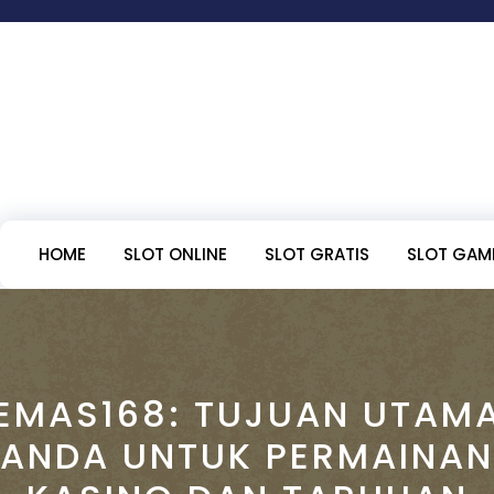
HOME
SLOT ONLINE
SLOT GRATIS
SLOT GA
EMAS168: TUJUAN UTAM
ANDA UNTUK PERMAINAN