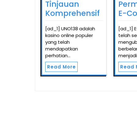
Tinjauan
Perm
Komprehensif
E-C
[ad_1] UNO138 adalah
[ad_1]
kasino online populer
telah s
yang telah
menguba
mendapatkan
berbelan
perhatian…
menjadi
Read More
Read 