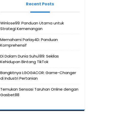
Recent Posts
Winlose99: Panduan Utama untuk
Strategi Kemenangan
Memahami Parlay4D: Panduan
Komprehensif
Di Dalam Dunia Suhu189: Sekilas
Kehidupan Bintang TikTok
Bangkitnya LGOGACOR: Game-Changer
di Industri Pertanian
Temukan Sensasi Taruhan Online dengan
Gasbet88