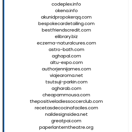
codeplex.info
okena.info
akunidpropokerqq.com
bespokecardetailing.com
bestfriendscredit.com
elibrary.biz
eczema-naturalcures.com
astro-bath.com
aghapal.com
altu-expo.com
authorjennijames.com
viajearoma.net
tsutsuji-parkin.com
agharab.com
cheapammousa.com
thepositiveladiessoccerclub.com
recetasdecocinafaciles.com
naildesignsidea.net
greatpai.com
paperlanterntheatre.org