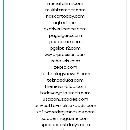
menafahmi.com
mukhtarmeer.com
nascartoday.com
nqted.com
nzdriverlicence.com
pagalguru.com
pcegame.com
pgslot-r2.com
ws-expression.com
zchotels.com
zepfo.com
technologynews5.com
teknoeduka.com
thenews-blog.com
todaycryptotimes.com
usabonuscodes.com
sm-satta-makta-gods.com
softwaredegimnasios.com
soopermagazine.com
spacecoastdailys.com