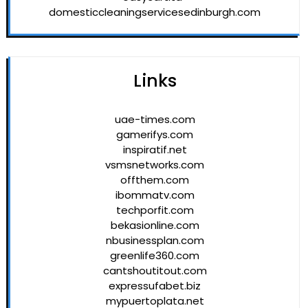
domesticcleaningservicesedinburgh.com
Links
uae-times.com
gamerifys.com
inspiratif.net
vsmsnetworks.com
offthem.com
ibommatv.com
techporfit.com
bekasionline.com
nbusinessplan.com
greenlife360.com
cantshoutitout.com
expressufabet.biz
mypuertoplata.net