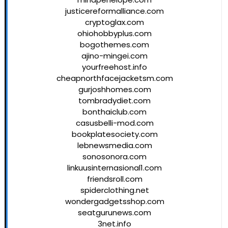
justicereformalliance.com
cryptoglax.com
ohiohobbyplus.com
bogothemes.com
ajino-mingei.com
yourfreehost.info
cheapnorthfacejacketsm.com
gurjoshhomes.com
tombradydiet.com
bonthaiclub.com
casusbelli-mod.com
bookplatesociety.com
lebnewsmedia.com
sonosonora.com
linkuusinternasional1.com
friendsroll.com
spiderclothing.net
wondergadgetsshop.com
seatgurunews.com
3net.info