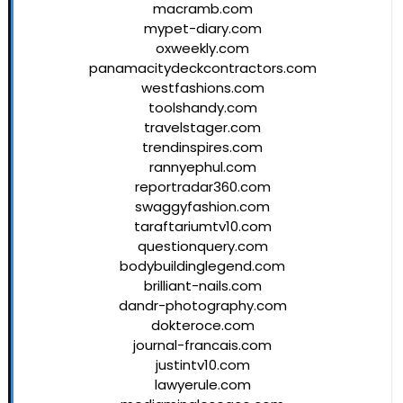
macramb.com
mypet-diary.com
oxweekly.com
panamacitydeckcontractors.com
westfashions.com
toolshandy.com
travelstager.com
trendinspires.com
rannyephul.com
reportradar360.com
swaggyfashion.com
taraftariumtv10.com
questionquery.com
bodybuildinglegend.com
brilliant-nails.com
dandr-photography.com
dokteroce.com
journal-francais.com
justintv10.com
lawyerule.com