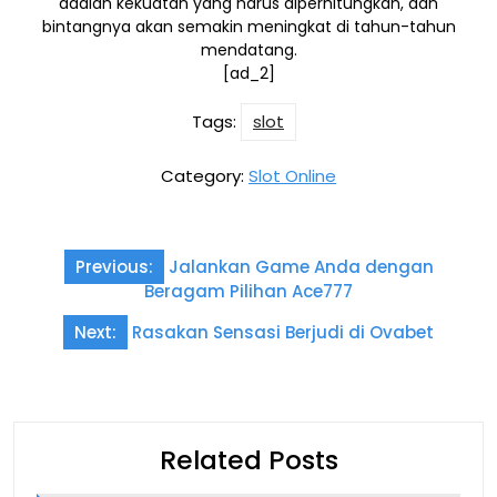
adalah kekuatan yang harus diperhitungkan, dan
bintangnya akan semakin meningkat di tahun-tahun
mendatang.
[ad_2]
Tags:
slot
Category:
Slot Online
Post
Previous:
Jalankan Game Anda dengan
navigation
Beragam Pilihan Ace777
Next:
Rasakan Sensasi Berjudi di Ovabet
Related Posts