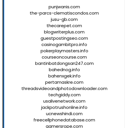
punjwanis.com
the-parcs-clematiscondos.com
jusu-gb.com
thecarepet.com
blogwriterplus.com
guestpostingseo.com
casinogambitpro.info
pokerplaymasters.info
courseoncourse.com
bantinbatdongsan247.com
bahednog.info
bahenxgek.info
pertamaskre.com
threadsvideoandphotodownloader.com
techgiddy.com
usalivenetwork.com
jackpotrushonline.info
ucnewshindi.com
freecellphonedatabase.com
gamersrope.com