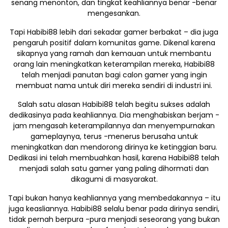
senang menonton, dan tingkat keahliannya benar -benar
mengesankan.
Tapi Habibi88 lebih dari sekadar gamer berbakat – dia juga
pengaruh positif dalam komunitas game. Dikenal karena
sikapnya yang ramah dan kemauan untuk membantu
orang lain meningkatkan keterampilan mereka, Habibi88
telah menjadi panutan bagi calon gamer yang ingin
membuat nama untuk diri mereka sendiri di industri ini.
Salah satu alasan Habibi88 telah begitu sukses adalah
dedikasinya pada keahliannya. Dia menghabiskan berjam -
jam mengasah keterampilannya dan menyempurnakan
gameplaynya, terus -menerus berusaha untuk
meningkatkan dan mendorong dirinya ke ketinggian baru.
Dedikasi ini telah membuahkan hasil, karena Habibi88 telah
menjadi salah satu gamer yang paling dihormati dan
dikagumi di masyarakat.
Tapi bukan hanya keahliannya yang membedakannya – itu
juga keasliannya. Habibi88 selalu benar pada dirinya sendiri,
tidak pernah berpura -pura menjadi seseorang yang bukan