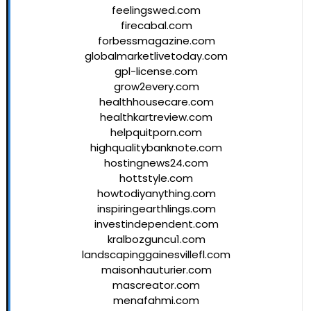
feelingswed.com
firecabal.com
forbessmagazine.com
globalmarketlivetoday.com
gpl-license.com
grow2every.com
healthhousecare.com
healthkartreview.com
helpquitporn.com
highqualitybanknote.com
hostingnews24.com
hottstyle.com
howtodiyanything.com
inspiringearthlings.com
investindependent.com
kralbozguncu1.com
landscapinggainesvillefl.com
maisonhauturier.com
mascreator.com
menafahmi.com