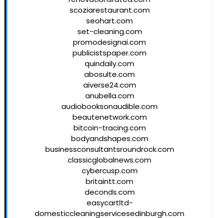
scoziarestaurant.com
seohart.com
set-cleaning.com
promodesignai.com
publicistspaper.com
quindaily.com
abosulte.com
aiverse24.com
anubella.com
audiobooksonaudible.com
beautenetwork.com
bitcoin-tracing.com
bodyandshapes.com
businessconsultantsroundrock.com
classicglobalnews.com
cybercusp.com
britaintt.com
deconds.com
easycartltd-
domesticcleaningservicesedinburgh.com