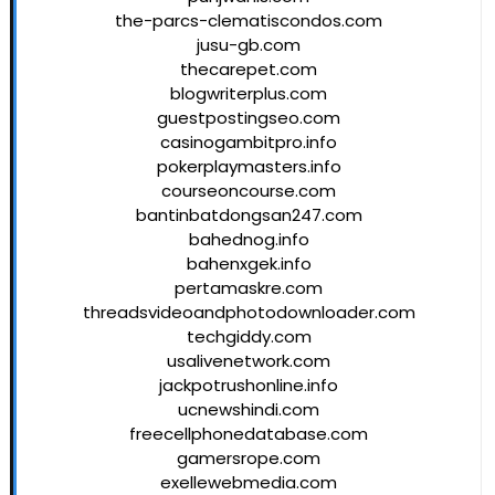
the-parcs-clematiscondos.com
jusu-gb.com
thecarepet.com
blogwriterplus.com
guestpostingseo.com
casinogambitpro.info
pokerplaymasters.info
courseoncourse.com
bantinbatdongsan247.com
bahednog.info
bahenxgek.info
pertamaskre.com
threadsvideoandphotodownloader.com
techgiddy.com
usalivenetwork.com
jackpotrushonline.info
ucnewshindi.com
freecellphonedatabase.com
gamersrope.com
exellewebmedia.com