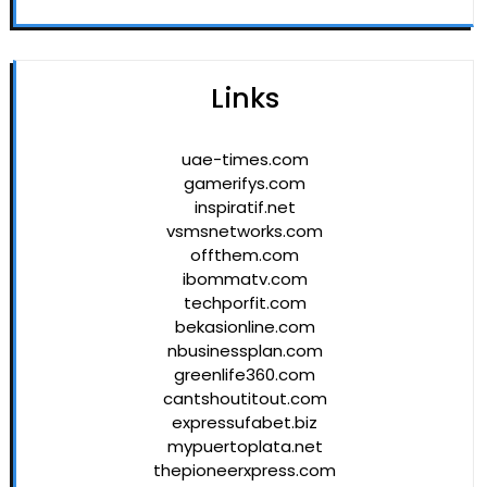
Links
uae-times.com
gamerifys.com
inspiratif.net
vsmsnetworks.com
offthem.com
ibommatv.com
techporfit.com
bekasionline.com
nbusinessplan.com
greenlife360.com
cantshoutitout.com
expressufabet.biz
mypuertoplata.net
thepioneerxpress.com