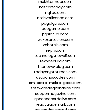
mukhtarmeer.com
nascartoday.com
nqted.com
nzdriverlicence.com
pagalguru.com
pcegame.com
pgslot-r2.com
ws-expression.com
zchotels.com
zepfo.com
technologynews5.com
teknoeduka.com
thenews-blog.com
todaycryptotimes.com
usabonuscodes.com
sm-satta-makta-gods.com
softwaredegimnasios.com
soopermagazine.com
spacecoastdailys.com
readytrademark.com
renovationsrated.com