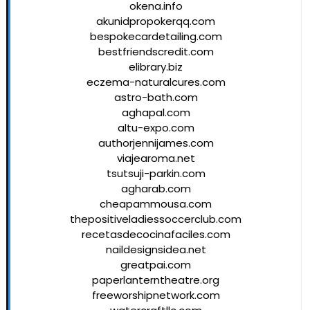
okena.info
akunidpropokerqq.com
bespokecardetailing.com
bestfriendscredit.com
elibrary.biz
eczema-naturalcures.com
astro-bath.com
aghapal.com
altu-expo.com
authorjennijames.com
viajearoma.net
tsutsuji-parkin.com
agharab.com
cheapammousa.com
thepositiveladiessoccerclub.com
recetasdecocinafaciles.com
naildesignsidea.net
greatpai.com
paperlanterntheatre.org
freeworshipnetwork.com