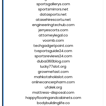
sportsgallerys.com
sportsmirrors.net
datasports.net
atasehirescortu.net
engineeringtechub.com
jerryescorts.com
attorneylegal.co
voomb.com
techgadgetpoint.com
tvsportsguide24.com
sportsreviews24.com
dubai360blog.com
lucky77slot.org
growmefast.com
mahkotahokislot.com
onlinecancerpharm.com
ufalek.org
mattress-disposal.com
happyflooringandcabinets.com
bodybuildinglife.co