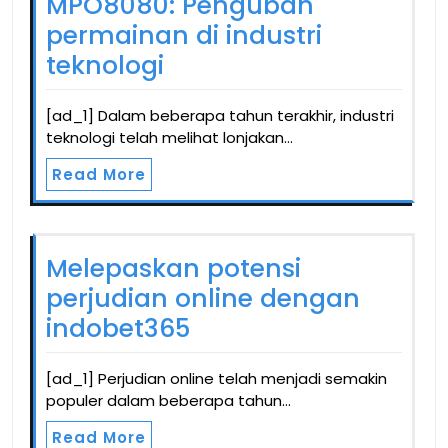
MPO8080: Pengubah
permainan di industri
teknologi
[ad_1] Dalam beberapa tahun terakhir, industri
teknologi telah melihat lonjakan…
Read More
Melepaskan potensi
perjudian online dengan
indobet365
[ad_1] Perjudian online telah menjadi semakin
populer dalam beberapa tahun…
Read More