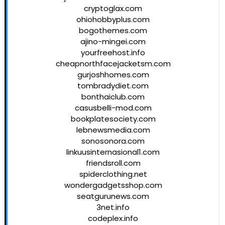
cryptoglax.com
ohiohobbyplus.com
bogothemes.com
ajino-mingei.com
yourfreehost.info
cheapnorthfacejacketsm.com
gurjoshhomes.com
tombradydiet.com
bonthaiclub.com
casusbelli-mod.com
bookplatesociety.com
lebnewsmedia.com
sonosonora.com
linkuusinternasional1.com
friendsroll.com
spiderclothing.net
wondergadgetsshop.com
seatgurunews.com
3net.info
codeplex.info