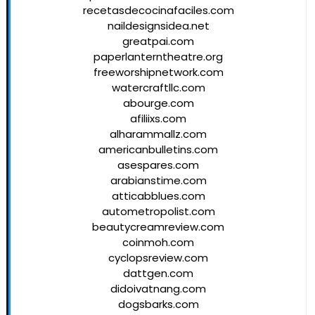
recetasdecocinafaciles.com
naildesignsidea.net
greatpai.com
paperlanterntheatre.org
freeworshipnetwork.com
watercraftllc.com
abourge.com
afiliixs.com
alharammallz.com
americanbulletins.com
asespares.com
arabianstime.com
atticabblues.com
autometropolist.com
beautycreamreview.com
coinmoh.com
cyclopsreview.com
dattgen.com
didoivatnang.com
dogsbarks.com