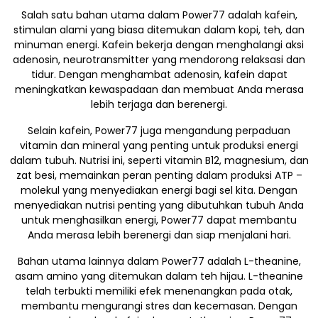
Salah satu bahan utama dalam Power77 adalah kafein,
stimulan alami yang biasa ditemukan dalam kopi, teh, dan
minuman energi. Kafein bekerja dengan menghalangi aksi
adenosin, neurotransmitter yang mendorong relaksasi dan
tidur. Dengan menghambat adenosin, kafein dapat
meningkatkan kewaspadaan dan membuat Anda merasa
lebih terjaga dan berenergi.
Selain kafein, Power77 juga mengandung perpaduan
vitamin dan mineral yang penting untuk produksi energi
dalam tubuh. Nutrisi ini, seperti vitamin B12, magnesium, dan
zat besi, memainkan peran penting dalam produksi ATP –
molekul yang menyediakan energi bagi sel kita. Dengan
menyediakan nutrisi penting yang dibutuhkan tubuh Anda
untuk menghasilkan energi, Power77 dapat membantu
Anda merasa lebih berenergi dan siap menjalani hari.
Bahan utama lainnya dalam Power77 adalah L-theanine,
asam amino yang ditemukan dalam teh hijau. L-theanine
telah terbukti memiliki efek menenangkan pada otak,
membantu mengurangi stres dan kecemasan. Dengan