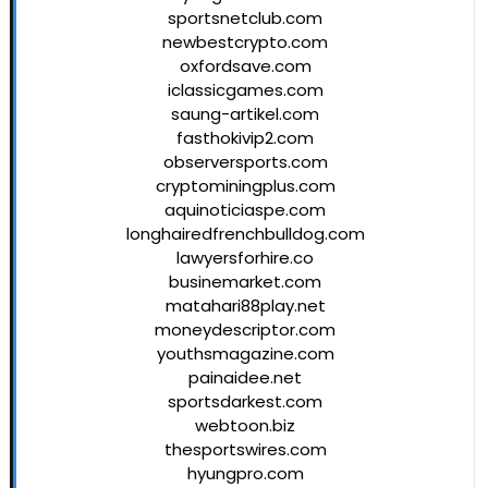
sportsnetclub.com
newbestcrypto.com
oxfordsave.com
iclassicgames.com
saung-artikel.com
fasthokivip2.com
observersports.com
cryptominingplus.com
aquinoticiaspe.com
longhairedfrenchbulldog.com
lawyersforhire.co
businemarket.com
matahari88play.net
moneydescriptor.com
youthsmagazine.com
painaidee.net
sportsdarkest.com
webtoon.biz
thesportswires.com
hyungpro.com