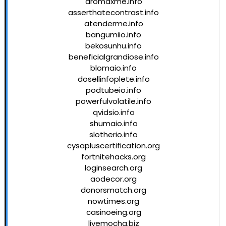
aromaxme.info
asserthatecontrast.info
atenderme.info
bangumiio.info
bekosunhu.info
beneficialgrandiose.info
blomaio.info
dosellinfoplete.info
podtubeio.info
powerfulvolatile.info
qvidsio.info
shumaio.info
slotherio.info
cysapluscertification.org
fortnitehacks.org
loginsearch.org
aodecor.org
donorsmatch.org
nowtimes.org
casinoeing.org
livemocha.biz