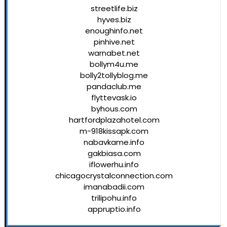
streetlife.biz
hyves.biz
enoughinfo.net
pinhive.net
warnabet.net
bollym4u.me
bolly2tollyblog.me
pandaclub.me
flyttevask.io
byhous.com
hartfordplazahotel.com
m-918kissapk.com
nabavkame.info
gakbiasa.com
iflowerhu.info
chicagocrystalconnection.com
imanabadii.com
trilipohu.info
appruptio.info