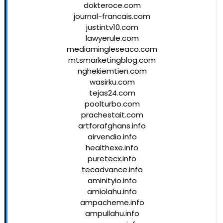
dokteroce.com
journal-francais.com
justintv10.com
lawyerule.com
mediamingleseaco.com
mtsmarketingblog.com
nghekiemtien.com
wasirku.com
tejas24.com
poolturbo.com
prachestait.com
artforafghans.info
airvendio.info
healthexe.info
puretecx.info
tecadvance.info
aminityio.info
amiolahu.info
ampacheme.info
ampullahu.info