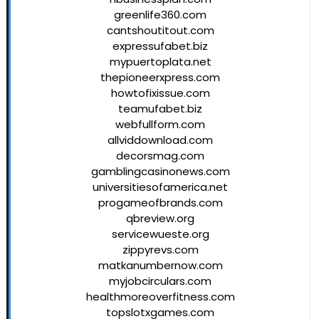
greenlife360.com
cantshoutitout.com
expressufabet.biz
mypuertoplata.net
thepioneerxpress.com
howtofixissue.com
teamufabet.biz
webfullform.com
allviddownload.com
decorsmag.com
gamblingcasinonews.com
universitiesofamerica.net
progameofbrands.com
qbreview.org
servicewueste.org
zippyrevs.com
matkanumbernow.com
myjobcirculars.com
healthmoreoverfitness.com
topslotxgames.com