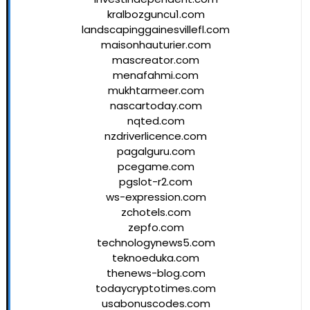
kralbozguncu1.com
landscapinggainesvillefl.com
maisonhauturier.com
mascreator.com
menafahmi.com
mukhtarmeer.com
nascartoday.com
nqted.com
nzdriverlicence.com
pagalguru.com
pcegame.com
pgslot-r2.com
ws-expression.com
zchotels.com
zepfo.com
technologynews5.com
teknoeduka.com
thenews-blog.com
todaycryptotimes.com
usabonuscodes.com