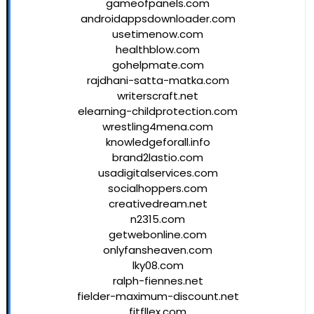
gameofpanels.com
androidappsdownloader.com
usetimenow.com
healthblow.com
gohelpmate.com
rajdhani-satta-matka.com
writerscraft.net
elearning-childprotection.com
wrestling4mena.com
knowledgeforall.info
brand2lastio.com
usadigitalservices.com
socialhoppers.com
creativedream.net
n2315.com
getwebonline.com
onlyfansheaven.com
lky08.com
ralph-fiennes.net
fielder-maximum-discount.net
fitfllex.com