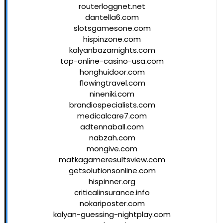
routerloggnet.net
dantella6.com
slotsgamesone.com
hispinzone.com
kalyanbazarnights.com
top-online-casino-usa.com
honghuidoor.com
flowingtravel.com
nineniki.com
brandiospecialists.com
medicalcare7.com
adtennaball.com
nabzah.com
mongive.com
matkagameresultsview.com
getsolutionsonline.com
hispinner.org
criticalinsurance.info
nokariposter.com
kalyan-guessing-nightplay.com