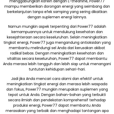
menggabungkan kafein dengan L-theanine, Power77
mampu memberikan dorongan energi yang seimbang dan
berkelanjutan tanpa efek samping yang sering dikaitkan
dengan suplemen energi lainnya.
Namun mungkin aspek terpenting dari Power77 adalah
kemampuannya untuk mendukung kesehatan dan
kesejahteraan secara keseluruhan. Selain meningkatkan
tingkat energi, Power77 juga mengandung antioksidan yang
membantu melindungi sel Anda dari kerusakan akibat
radikal bebas. Dengan meningkatkan kesehatan dan
vitalitas secara keseluruhan, Power77 dapat membantu
Anda merasa lebih tangguh dan lebih siap untuk menangani
tuntutan kehidupan sehari-hari.
Jadi jika Anda mencari cara alami dan efektif untuk
meningkatkan tingkat energi dan merasa lebih waspada
dan fokus, Power77 mungkin merupakan suplemen yang
tepat untuk Anda. Dengan bahan-bahan yang terbukti
secara ilmiah dan pendekatan komprehensif terhadap
produksi energi, Power77 dapat membantu Anda
merasakan yang terbaik dan menghadapi tantangan apa