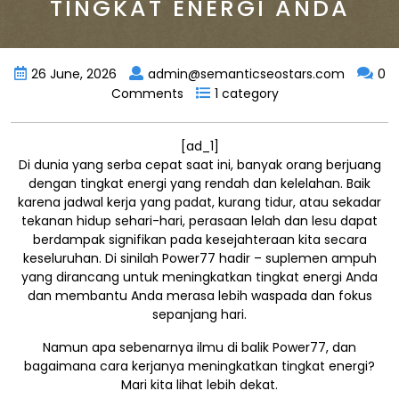
TINGKAT ENERGI ANDA
26 June, 2026
admin@semanticseostars.com
0
Comments
1 category
[ad_1]
Di dunia yang serba cepat saat ini, banyak orang berjuang
dengan tingkat energi yang rendah dan kelelahan. Baik
karena jadwal kerja yang padat, kurang tidur, atau sekadar
tekanan hidup sehari-hari, perasaan lelah dan lesu dapat
berdampak signifikan pada kesejahteraan kita secara
keseluruhan. Di sinilah Power77 hadir – suplemen ampuh
yang dirancang untuk meningkatkan tingkat energi Anda
dan membantu Anda merasa lebih waspada dan fokus
sepanjang hari.
Namun apa sebenarnya ilmu di balik Power77, dan
bagaimana cara kerjanya meningkatkan tingkat energi?
Mari kita lihat lebih dekat.