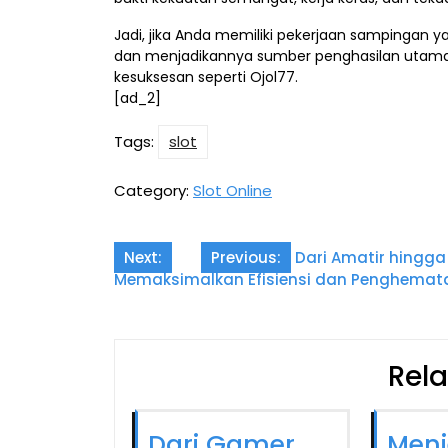
Jadi, jika Anda memiliki pekerjaan sampingan 
dan menjadikannya sumber penghasilan utama.
kesuksesan seperti Ojol77.
[ad_2]
Tags:
slot
Category:
Slot Online
Post
Next:
Previous:
Dari Amatir hingga
Memaksimalkan Efisiensi dan Penghemat
navigation
Rela
Dari Gamer
Menj