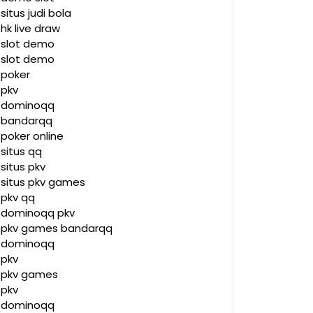
situs judi bola
hk live draw
slot demo
slot demo
poker
pkv
dominoqq
bandarqq
poker online
situs qq
situs pkv
situs pkv games
pkv qq
dominoqq pkv
pkv games bandarqq
dominoqq
pkv
pkv games
pkv
dominoqq