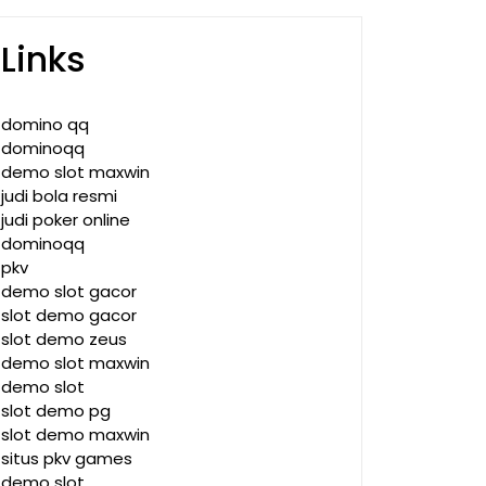
Links
domino qq
dominoqq
demo slot maxwin
judi bola resmi
judi poker online
dominoqq
pkv
demo slot gacor
slot demo gacor
slot demo zeus
demo slot maxwin
demo slot
slot demo pg
slot demo maxwin
situs pkv games
demo slot