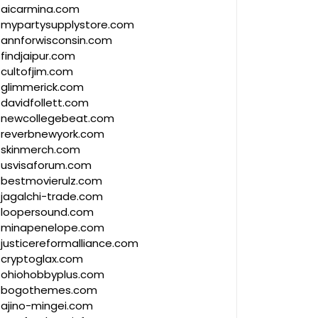
aicarmina.com
mypartysupplystore.com
annforwisconsin.com
findjaipur.com
cultofjim.com
glimmerick.com
davidfollett.com
newcollegebeat.com
reverbnewyork.com
skinmerch.com
usvisaforum.com
bestmovierulz.com
jagalchi-trade.com
loopersound.com
minapenelope.com
justicereformalliance.com
cryptoglax.com
ohiohobbyplus.com
bogothemes.com
ajino-mingei.com