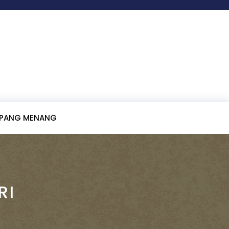
MPANG MENANG
RI