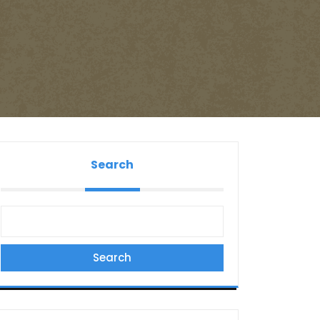
Search
Search