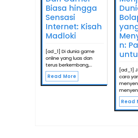
Biasa hingga
Duni
Sensasi
Bola
Internet: Kisah
yan
Madloki
Men
n: P
[ad_1] Di dunia game
untu
online yang luas dan
terus berkembang,…
[ad_1] 
Read More
cara ya
menyen
menyen
Read 