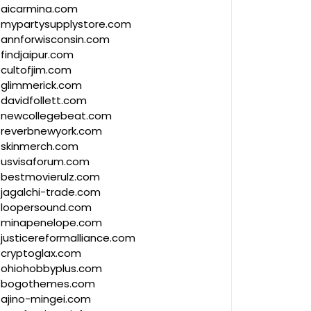
aicarmina.com
mypartysupplystore.com
annforwisconsin.com
findjaipur.com
cultofjim.com
glimmerick.com
davidfollett.com
newcollegebeat.com
reverbnewyork.com
skinmerch.com
usvisaforum.com
bestmovierulz.com
jagalchi-trade.com
loopersound.com
minapenelope.com
justicereformalliance.com
cryptoglax.com
ohiohobbyplus.com
bogothemes.com
ajino-mingei.com