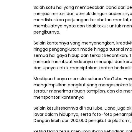
Salah satu hal yang membedakan Dana dari pen
menjadi rentan dan otentik dengan audiensnya. 
mendiskusikan perjuangan kesehatan mental, 
membuatnya nyata dan tidak takut untuk menu
pengikutnya.
Selain kontennya yang menyenangkan, kreativita
hingga pengangkutan mode hingga tutorial ma
semua hal gaya hidup dan terkait kecantikan.
menarik membuat videonya menonjol dari ker
dan upaya untuk menciptakan konten berkualit
Meskipun hanya memulai saluran YouTube -nya se
mengumpulkan pengikut yang mengesankan lebi
teratur menerima ribuan tampilan, dan dia me
mensponsori kontennya.
Selain kesuksesannya di YouTube, Dana juga akti
layar dalam hidupnya, serta foto-foto penampi
Dengan lebih dari 200.000 pengikut di platfo
Ketika Dana terus menumbuhkan kehadiran onl