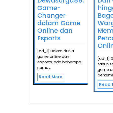
Dewasurga88:
Dar
Game-
hingg
Changer
Bag
dalam Game
War
Online dan
Mem
Esports
Per
Onli
[ad_1] Dalam dunia
game online dan
[ad_1] 
esports, ada beberapa
tahun te
nama…
game on
berkem
Read More
Read 