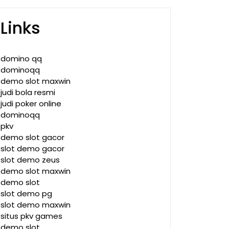
Links
domino qq
dominoqq
demo slot maxwin
judi bola resmi
judi poker online
dominoqq
pkv
demo slot gacor
slot demo gacor
slot demo zeus
demo slot maxwin
demo slot
slot demo pg
slot demo maxwin
situs pkv games
demo slot