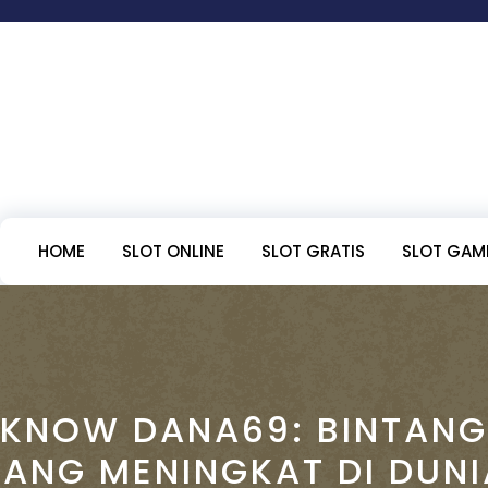
HOME
SLOT ONLINE
SLOT GRATIS
SLOT GA
KNOW DANA69: BINTANG
YANG MENINGKAT DI DUNI