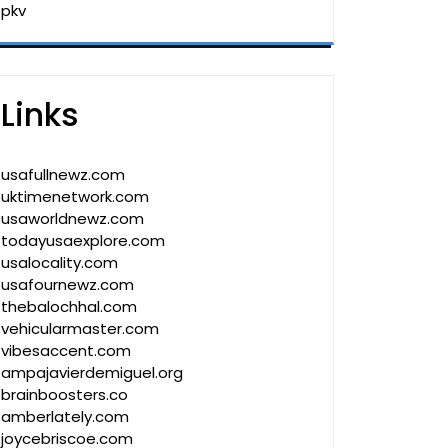
pkv
Links
usafullnewz.com
uktimenetwork.com
usaworldnewz.com
todayusaexplore.com
usalocality.com
usafournewz.com
thebalochhal.com
vehicularmaster.com
vibesaccent.com
ampajavierdemiguel.org
brainboosters.co
amberlately.com
joycebriscoe.com