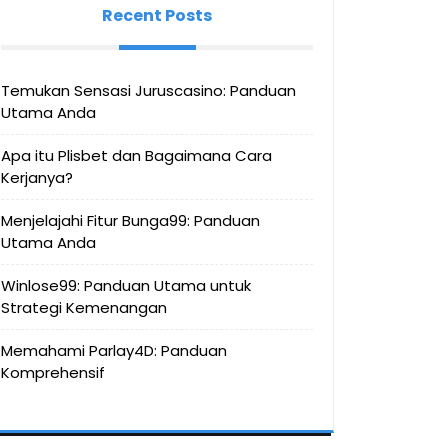
Recent Posts
Temukan Sensasi Juruscasino: Panduan
Utama Anda
Apa itu Plisbet dan Bagaimana Cara
Kerjanya?
Menjelajahi Fitur Bunga99: Panduan
Utama Anda
Winlose99: Panduan Utama untuk
Strategi Kemenangan
Memahami Parlay4D: Panduan
Komprehensif