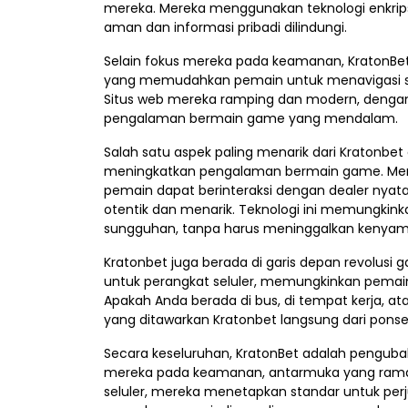
mereka. Mereka menggunakan teknologi enkrip
aman dan informasi pribadi dilindungi.
Selain fokus mereka pada keamanan, KratonB
yang memudahkan pemain untuk menavigasi s
Situs web mereka ramping dan modern, dengan 
pengalaman bermain game yang mendalam.
Salah satu aspek paling menarik dari Kratonbe
meningkatkan pengalaman bermain game. Mer
pemain dapat berinteraksi dengan dealer nyat
otentik dan menarik. Teknologi ini memungkin
sungguhan, tanpa harus meninggalkan kenyam
Kratonbet juga berada di garis depan revolusi
untuk perangkat seluler, memungkinkan pemai
Apakah Anda berada di bus, di tempat kerja, a
yang ditawarkan Kratonbet langsung dari ponse
Secara keseluruhan, KratonBet adalah pengubah
mereka pada keamanan, antarmuka yang ramah 
seluler, mereka menetapkan standar untuk perj