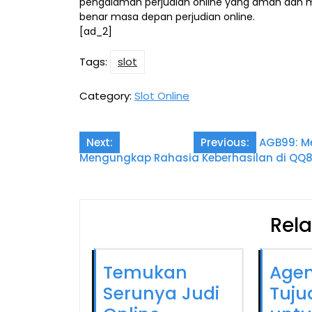
pengalaman perjudian online yang aman dan mena
benar masa depan perjudian online.
[ad_2]
Tags:
slot
Category:
Slot Online
Post
Next:
Previous:
AGB99: Me
Mengungkap Rahasia Keberhasilan di QQ
navigation
Rela
Temukan
Agen
Serunya Judi
Tuj