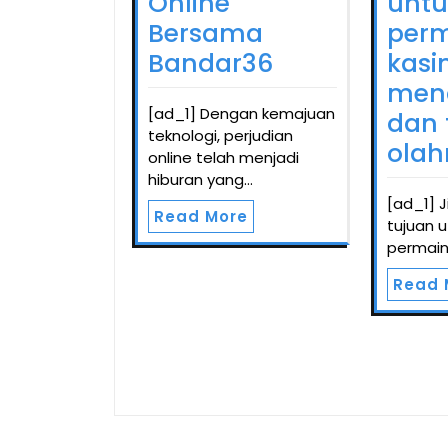
Online
untu
Bersama
per
Bandar36
kasi
men
[ad_1] Dengan kemajuan
dan 
teknologi, perjudian
olah
online telah menjadi
hiburan yang…
[ad_1] 
Read More
tujuan 
permain
Read 