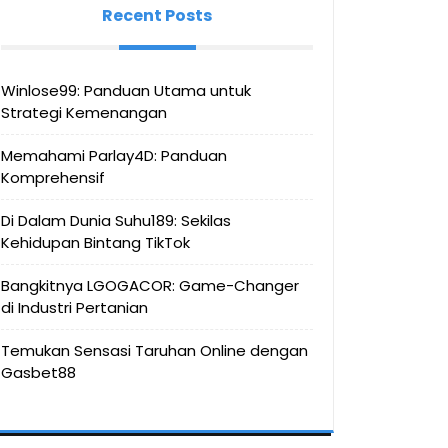
Recent Posts
Winlose99: Panduan Utama untuk
Strategi Kemenangan
Memahami Parlay4D: Panduan
Komprehensif
Di Dalam Dunia Suhu189: Sekilas
Kehidupan Bintang TikTok
Bangkitnya LGOGACOR: Game-Changer
di Industri Pertanian
Temukan Sensasi Taruhan Online dengan
Gasbet88