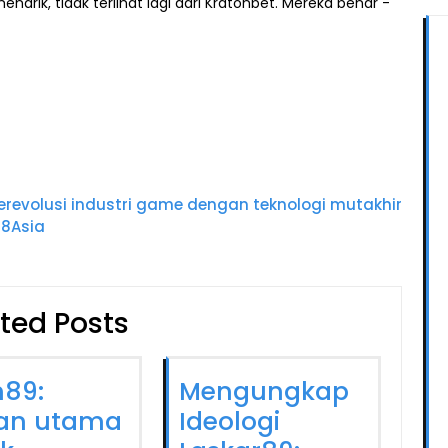
rik, tidak terlihat lagi dari Kratonbet. Mereka benar -
revolusi industri game dengan teknologi mutakhir
88Asia
ted Posts
89:
Mengungkap
uan utama
Ideologi