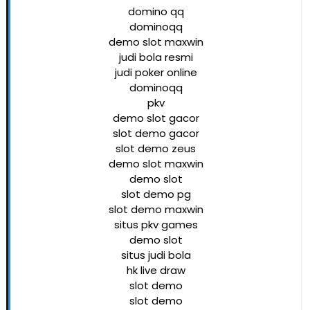
domino qq
dominoqq
demo slot maxwin
judi bola resmi
judi poker online
dominoqq
pkv
demo slot gacor
slot demo gacor
slot demo zeus
demo slot maxwin
demo slot
slot demo pg
slot demo maxwin
situs pkv games
demo slot
situs judi bola
hk live draw
slot demo
slot demo