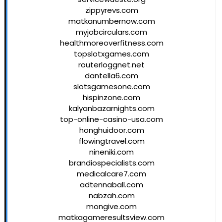
zippyrevs.com
matkanumbernow.com
myjobcirculars.com
healthmoreoverfitness.com
topslotxgames.com
routerloggnet.net
dantella6.com
slotsgamesone.com
hispinzone.com
kalyanbazarnights.com
top-online-casino-usa.com
honghuidoor.com
flowingtravel.com
nineniki.com
brandiospecialists.com
medicalcare7.com
adtennaball.com
nabzah.com
mongive.com
matkagameresultsview.com