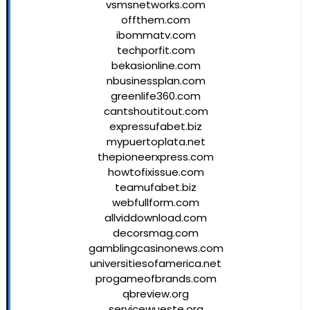
vsmsnetworks.com
offthem.com
ibommatv.com
techporfit.com
bekasionline.com
nbusinessplan.com
greenlife360.com
cantshoutitout.com
expressufabet.biz
mypuertoplata.net
thepioneerxpress.com
howtofixissue.com
teamufabet.biz
webfullform.com
allviddownload.com
decorsmag.com
gamblingcasinonews.com
universitiesofamerica.net
progameofbrands.com
qbreview.org
servicewueste.org