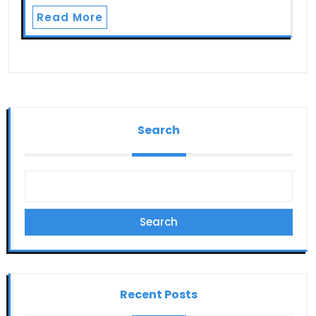
Read More
Search
Search
Recent Posts