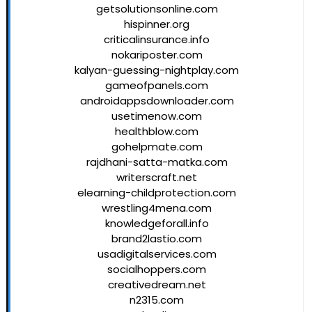
getsolutionsonline.com
hispinner.org
criticalinsurance.info
nokariposter.com
kalyan-guessing-nightplay.com
gameofpanels.com
androidappsdownloader.com
usetimenow.com
healthblow.com
gohelpmate.com
rajdhani-satta-matka.com
writerscraft.net
elearning-childprotection.com
wrestling4mena.com
knowledgeforall.info
brand2lastio.com
usadigitalservices.com
socialhoppers.com
creativedream.net
n2315.com