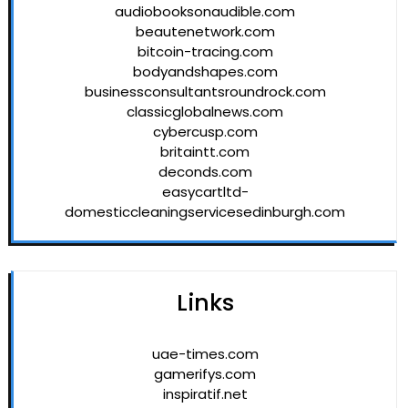
audiobooksonaudible.com
beautenetwork.com
bitcoin-tracing.com
bodyandshapes.com
businessconsultantsroundrock.com
classicglobalnews.com
cybercusp.com
britaintt.com
deconds.com
easycartltd-
domesticcleaningservicesedinburgh.com
Links
uae-times.com
gamerifys.com
inspiratif.net