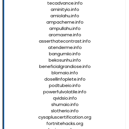
tecadvance.info
aminityio.info
amiolahu.info
ampacheme.info
ampullahu.info
aromaxme.info
asserthatecontrast.info
atenderme.info
bangumiio.info
bekosunhu.info
beneficialgrandiose.info
blomaio.info
dosellinfoplete.info
podtubeio.info
powerfulvolatile.info
qvidsio.info
shumaio.info
slotherio.info
cysapluscertification.org
fortnitehacks.org