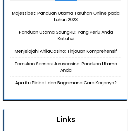
Majestibet: Panduan Utama Taruhan Online pada
tahun 2023
Panduan Utama Saung4D: Yang Perlu Anda
Ketahui
Menjelajahi AhliaCasino: Tinjauan Komprehensif
Temukan Sensasi Juruscasino: Panduan Utama
Anda
Apa itu Plisbet dan Bagaimana Cara Kerjanya?
Links