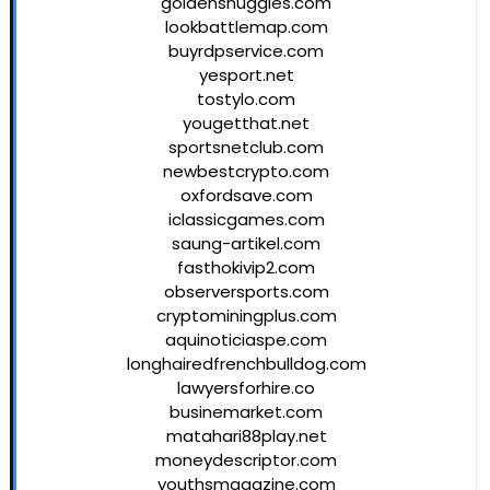
goldensnuggles.com
lookbattlemap.com
buyrdpservice.com
yesport.net
tostylo.com
yougetthat.net
sportsnetclub.com
newbestcrypto.com
oxfordsave.com
iclassicgames.com
saung-artikel.com
fasthokivip2.com
observersports.com
cryptominingplus.com
aquinoticiaspe.com
longhairedfrenchbulldog.com
lawyersforhire.co
businemarket.com
matahari88play.net
moneydescriptor.com
youthsmagazine.com