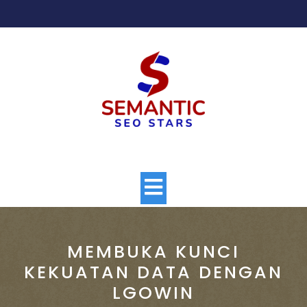
Skip
to
content
Open
Button
MEMBUKA KUNCI
KEKUATAN DATA DENGAN
LGOWIN