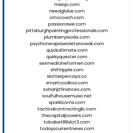
mixiqo.com
needglobe.com
ortocoach.com
passionawe.com
pittsburghpaintingprofessionals.com
plumberryworks.com
psychoterapiawioletanowak.com
quickultimate.com
quirkyquester.com
sexmedicineformen.com
shiftripple.com
slotterpercaya.co
smartcoolbox.com
sohanjitfinances.com
soulfulhousemusic.net
sparklooms.com
tacticalcontractingllc.com
thecapitalpowers.com
tobabet88slot3.com
todayscurrentnews.com