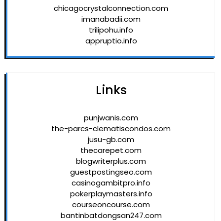
chicagocrystalconnection.com
imanabadii.com
trilipohu.info
appruptio.info
Links
punjwanis.com
the-parcs-clematiscondos.com
jusu-gb.com
thecarepet.com
blogwriterplus.com
guestpostingseo.com
casinogambitpro.info
pokerplaymasters.info
courseoncourse.com
bantinbatdongsan247.com