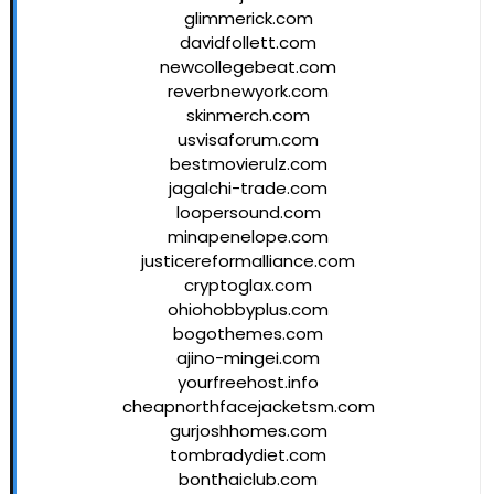
glimmerick.com
davidfollett.com
newcollegebeat.com
reverbnewyork.com
skinmerch.com
usvisaforum.com
bestmovierulz.com
jagalchi-trade.com
loopersound.com
minapenelope.com
justicereformalliance.com
cryptoglax.com
ohiohobbyplus.com
bogothemes.com
ajino-mingei.com
yourfreehost.info
cheapnorthfacejacketsm.com
gurjoshhomes.com
tombradydiet.com
bonthaiclub.com