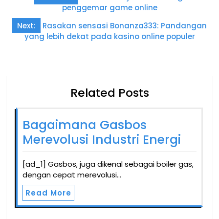
navigation
penggemar game online
Next:
Rasakan sensasi Bonanza333: Pandangan
yang lebih dekat pada kasino online populer
Related Posts
Bagaimana Gasbos
Merevolusi Industri Energi
[ad_1] Gasbos, juga dikenal sebagai boiler gas,
dengan cepat merevolusi…
Read More