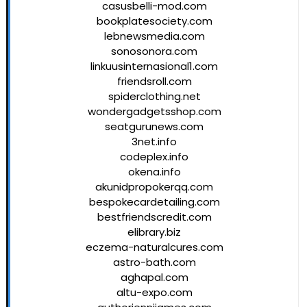
casusbelli-mod.com
bookplatesociety.com
lebnewsmedia.com
sonosonora.com
linkuusinternasional1.com
friendsroll.com
spiderclothing.net
wondergadgetsshop.com
seatgurunews.com
3net.info
codeplex.info
okena.info
akunidpropokerqq.com
bespokecardetailing.com
bestfriendscredit.com
elibrary.biz
eczema-naturalcures.com
astro-bath.com
aghapal.com
altu-expo.com