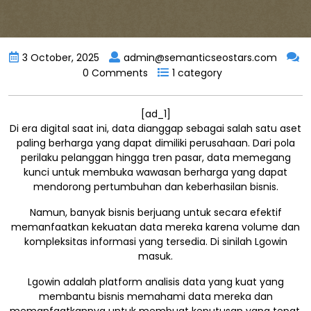
3 October, 2025
admin@semanticseostars.com
0 Comments
1 category
[ad_1]
Di era digital saat ini, data dianggap sebagai salah satu aset
paling berharga yang dapat dimiliki perusahaan. Dari pola
perilaku pelanggan hingga tren pasar, data memegang
kunci untuk membuka wawasan berharga yang dapat
mendorong pertumbuhan dan keberhasilan bisnis.
Namun, banyak bisnis berjuang untuk secara efektif
memanfaatkan kekuatan data mereka karena volume dan
kompleksitas informasi yang tersedia. Di sinilah Lgowin
masuk.
Lgowin adalah platform analisis data yang kuat yang
membantu bisnis memahami data mereka dan
memanfaatkannya untuk membuat keputusan yang tepat.