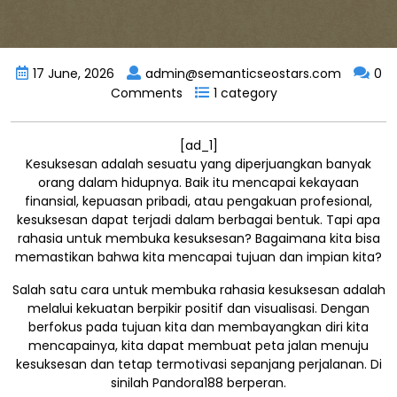
17 June, 2026
admin@semanticseostars.com
0
Comments
1 category
[ad_1]
Kesuksesan adalah sesuatu yang diperjuangkan banyak
orang dalam hidupnya. Baik itu mencapai kekayaan
finansial, kepuasan pribadi, atau pengakuan profesional,
kesuksesan dapat terjadi dalam berbagai bentuk. Tapi apa
rahasia untuk membuka kesuksesan? Bagaimana kita bisa
memastikan bahwa kita mencapai tujuan dan impian kita?
Salah satu cara untuk membuka rahasia kesuksesan adalah
melalui kekuatan berpikir positif dan visualisasi. Dengan
berfokus pada tujuan kita dan membayangkan diri kita
mencapainya, kita dapat membuat peta jalan menuju
kesuksesan dan tetap termotivasi sepanjang perjalanan. Di
sinilah Pandora188 berperan.