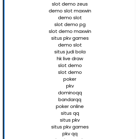
slot demo zeus
demo slot maxwin
demo slot
slot demo pg
slot demo maxwin
situs pkv games
demo slot
situs judi bola
hk live draw
slot demo
slot demo
poker
pkv
dominoqq
bandarqq
poker online
situs qq
situs pkv
situs pkv games
pkv qq