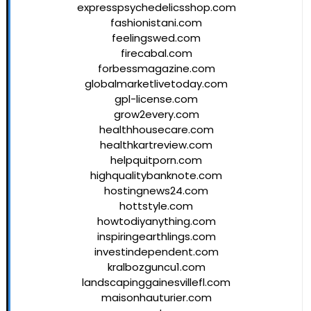
expresspsychedelicsshop.com
fashionistani.com
feelingswed.com
firecabal.com
forbessmagazine.com
globalmarketlivetoday.com
gpl-license.com
grow2every.com
healthhousecare.com
healthkartreview.com
helpquitporn.com
highqualitybanknote.com
hostingnews24.com
hottstyle.com
howtodiyanything.com
inspiringearthlings.com
investindependent.com
kralbozguncu1.com
landscapinggainesvillefl.com
maisonhauturier.com