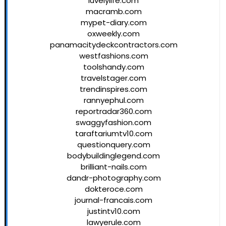
luvelylife.com
macramb.com
mypet-diary.com
oxweekly.com
panamacitydeckcontractors.com
westfashions.com
toolshandy.com
travelstager.com
trendinspires.com
rannyephul.com
reportradar360.com
swaggyfashion.com
taraftariumtv10.com
questionquery.com
bodybuildinglegend.com
brilliant-nails.com
dandr-photography.com
dokteroce.com
journal-francais.com
justintv10.com
lawyerule.com