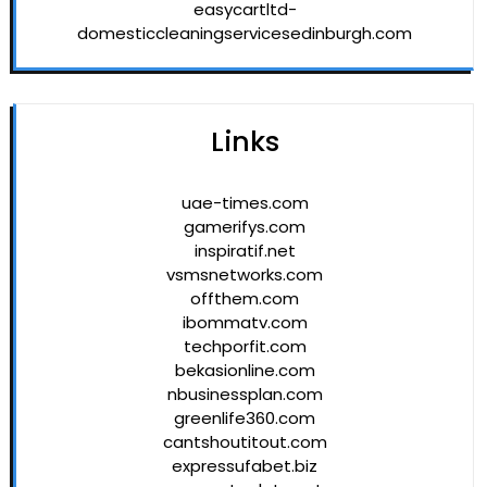
easycartltd-
domesticcleaningservicesedinburgh.com
Links
uae-times.com
gamerifys.com
inspiratif.net
vsmsnetworks.com
offthem.com
ibommatv.com
techporfit.com
bekasionline.com
nbusinessplan.com
greenlife360.com
cantshoutitout.com
expressufabet.biz