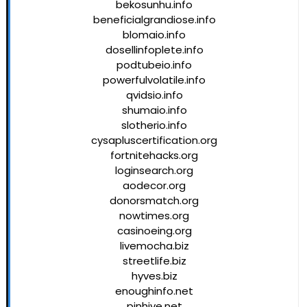
bekosunhu.info
beneficialgrandiose.info
blomaio.info
dosellinfoplete.info
podtubeio.info
powerfulvolatile.info
qvidsio.info
shumaio.info
slotherio.info
cysapluscertification.org
fortnitehacks.org
loginsearch.org
aodecor.org
donorsmatch.org
nowtimes.org
casinoeing.org
livemocha.biz
streetlife.biz
hyves.biz
enoughinfo.net
pinhive.net