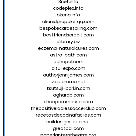
3net.info
codeplex.info
okena.info
akunidpropokerqq.com
bespokecardetailing.com
bestfriendscredit.com
elibrary.biz
eczema-naturalcures.com
astro-bath.com
aghapal.com
altu-expo.com
authorjennijames.com
viajearoma.net
tsutsuji-parkin.com
agharab.com
cheapammousa.com
thepositiveladiessoccerclub.com
recetasdecocinafaciles.com
naildesignsidea.net
greatpai.com
paperlanterntheatre.org