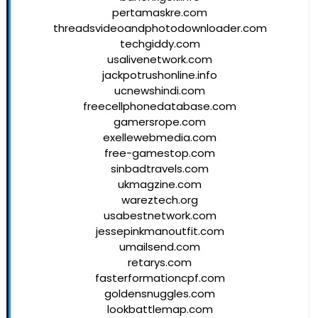
pertamaskre.com
threadsvideoandphotodownloader.com
techgiddy.com
usalivenetwork.com
jackpotrushonline.info
ucnewshindi.com
freecellphonedatabase.com
gamersrope.com
exellewebmedia.com
free-gamestop.com
sinbadtravels.com
ukmagzine.com
wareztech.org
usabestnetwork.com
jessepinkmanoutfit.com
umailsend.com
retarys.com
fasterformationcpf.com
goldensnuggles.com
lookbattlemap.com