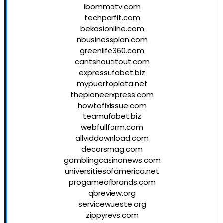
ibommatv.com
techporfit.com
bekasionline.com
nbusinessplan.com
greenlife360.com
cantshoutitout.com
expressufabet.biz
mypuertoplata.net
thepioneerxpress.com
howtofixissue.com
teamufabet.biz
webfullform.com
allviddownload.com
decorsmag.com
gamblingcasinonews.com
universitiesofamerica.net
progameofbrands.com
qbreview.org
servicewueste.org
zippyrevs.com