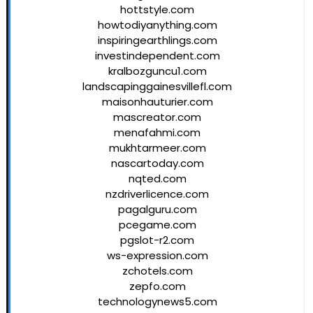
hottstyle.com
howtodiyanything.com
inspiringearthlings.com
investindependent.com
kralbozguncu1.com
landscapinggainesvillefl.com
maisonhauturier.com
mascreator.com
menafahmi.com
mukhtarmeer.com
nascartoday.com
nqted.com
nzdriverlicence.com
pagalguru.com
pcegame.com
pgslot-r2.com
ws-expression.com
zchotels.com
zepfo.com
technologynews5.com