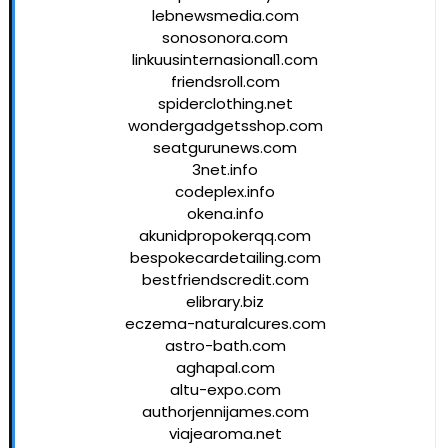
lebnewsmedia.com
sonosonora.com
linkuusinternasional1.com
friendsroll.com
spiderclothing.net
wondergadgetsshop.com
seatgurunews.com
3net.info
codeplex.info
okena.info
akunidpropokerqq.com
bespokecardetailing.com
bestfriendscredit.com
elibrary.biz
eczema-naturalcures.com
astro-bath.com
aghapal.com
altu-expo.com
authorjennijames.com
viajearoma.net