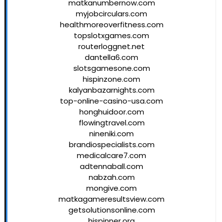
matkanumbernow.com
myjobcirculars.com
healthmoreoverfitness.com
topslotxgames.com
routerloggnet.net
dantella6.com
slotsgamesone.com
hispinzone.com
kalyanbazarnights.com
top-online-casino-usa.com
honghuidoor.com
flowingtravel.com
nineniki.com
brandiospecialists.com
medicalcare7.com
adtennaball.com
nabzah.com
mongive.com
matkagameresultsview.com
getsolutionsonline.com
hispinner.org