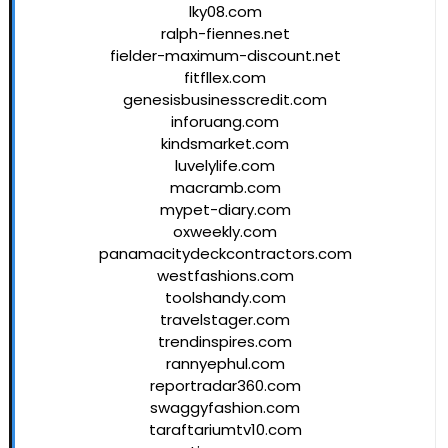
lky08.com
ralph-fiennes.net
fielder-maximum-discount.net
fitfllex.com
genesisbusinesscredit.com
inforuang.com
kindsmarket.com
luvelylife.com
macramb.com
mypet-diary.com
oxweekly.com
panamacitydeckcontractors.com
westfashions.com
toolshandy.com
travelstager.com
trendinspires.com
rannyephul.com
reportradar360.com
swaggyfashion.com
taraftariumtv10.com