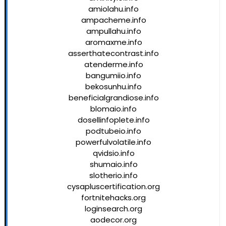
amiolahu.info
ampacheme.info
ampullahu.info
aromaxme.info
asserthatecontrast.info
atenderme.info
bangumiio.info
bekosunhu.info
beneficialgrandiose.info
blomaio.info
dosellinfoplete.info
podtubeio.info
powerfulvolatile.info
qvidsio.info
shumaio.info
slotherio.info
cysapluscertification.org
fortnitehacks.org
loginsearch.org
aodecor.org