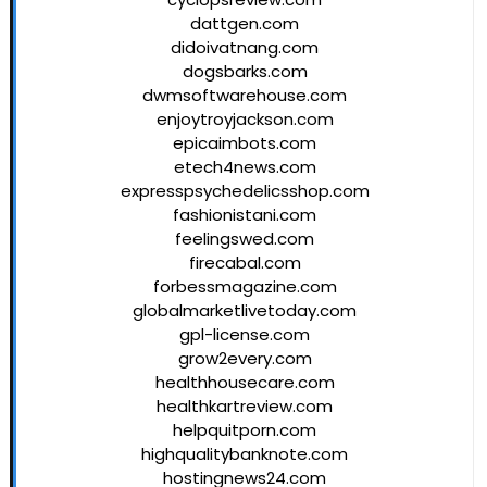
dattgen.com
didoivatnang.com
dogsbarks.com
dwmsoftwarehouse.com
enjoytroyjackson.com
epicaimbots.com
etech4news.com
expresspsychedelicsshop.com
fashionistani.com
feelingswed.com
firecabal.com
forbessmagazine.com
globalmarketlivetoday.com
gpl-license.com
grow2every.com
healthhousecare.com
healthkartreview.com
helpquitporn.com
highqualitybanknote.com
hostingnews24.com