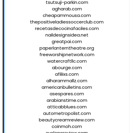
tsutsuji-parkin.com
agharab.com
cheapammousa.com
thepositiveladiessoccerclub.com
recetasdecocinafaciles.com
naildesignsidea.net
greatpai.com
paperlanterntheatre.org
freeworshipnetwork.com
watercraftllc.com
abourge.com
afiliixs.com
alharammallz.com
americanbulletins.com
asespares.com
arabianstime.com
atticabblues.com
autometropolist.com
beautycreamreview.com
coinmoh.com
cyclopsreview.com