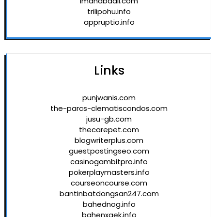
imanabadii.com
trilipohu.info
appruptio.info
Links
punjwanis.com
the-parcs-clematiscondos.com
jusu-gb.com
thecarepet.com
blogwriterplus.com
guestpostingseo.com
casinogambitpro.info
pokerplaymasters.info
courseoncourse.com
bantinbatdongsan247.com
bahednog.info
bahenxgek.info