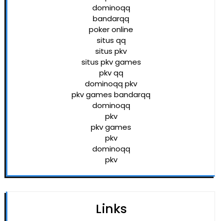
dominoqq
bandarqq
poker online
situs qq
situs pkv
situs pkv games
pkv qq
dominoqq pkv
pkv games bandarqq
dominoqq
pkv
pkv games
pkv
dominoqq
pkv
Links