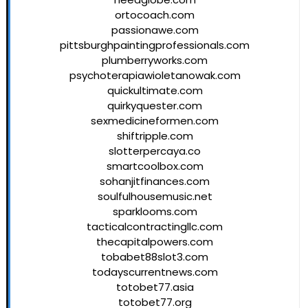
ortocoach.com
passionawe.com
pittsburghpaintingprofessionals.com
plumberryworks.com
psychoterapiawioletanowak.com
quickultimate.com
quirkyquester.com
sexmedicineformen.com
shiftripple.com
slotterpercaya.co
smartcoolbox.com
sohanjitfinances.com
soulfulhousemusic.net
sparklooms.com
tacticalcontractingllc.com
thecapitalpowers.com
tobabet88slot3.com
todayscurrentnews.com
totobet77.asia
totobet77.org