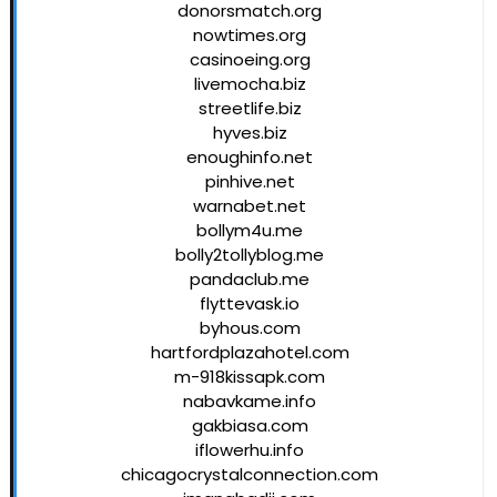
donorsmatch.org
nowtimes.org
casinoeing.org
livemocha.biz
streetlife.biz
hyves.biz
enoughinfo.net
pinhive.net
warnabet.net
bollym4u.me
bolly2tollyblog.me
pandaclub.me
flyttevask.io
byhous.com
hartfordplazahotel.com
m-918kissapk.com
nabavkame.info
gakbiasa.com
iflowerhu.info
chicagocrystalconnection.com