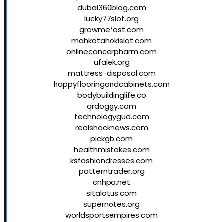
dubai360blog.com
lucky77slot.org
growmefast.com
mahkotahokislot.com
onlinecancerpharm.com
ufalek.org
mattress-disposal.com
happyflooringandcabinets.com
bodybuildinglife.co
qrdoggy.com
technologygud.com
realshocknews.com
pickgb.com
healthmistakes.com
ksfashiondresses.com
patterntrader.org
cnhpa.net
sitalotus.com
supernotes.org
worldsportsempires.com