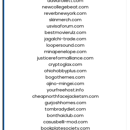
davidfollett.com
newcollegebeat.com
reverbnewyork.com
skinmerch.com
usvisaforum.com
bestmovierulz.com
jagalchi-trade.com
loopersound.com
minapenelope.com
justicereformalliance.com
cryptoglax.com
ohiohobbyplus.com
bogothemes.com
ajino-mingei.com
yourfreehost.info
cheapnorthfacejacketsm.com
gurjoshhomes.com
tombradydiet.com
bonthaiclub.com
casusbelli-mod.com
bookplatesociety.com