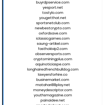
buyrdpservice.com
yesport.net
tostylo.com
yougetthat.net
sportsnetclub.com
newbestcrypto.com
oxfordsave.com
iclassicgames.com
saung-artikel.com
fasthokivip2.com
observersports.com
cryptominingplus.com
aquinoticiaspe.com
longhairedfrenchbulldog.com
lawyersforhire.co
businemarket.com
matahari88play.net
moneydescriptor.com
youthsmagazine.com
painaidee.net