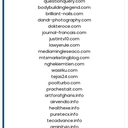
questionquery.com
bodybuildinglegend.com
brilliant-nails.com
dandr-photography.com
dokteroce.com
journal-francais.com
justintv10.com
lawyerule.com
mediamingleseaco.com
mtsmarketingblog.com
nghekiemtien.com
wasirku.com
tejas24.com
poolturbo.com
prachestait.com
artforafghans.info
airvendio.info
healthexe.info
puretecx.info
tecadvance.info
aminityio.info