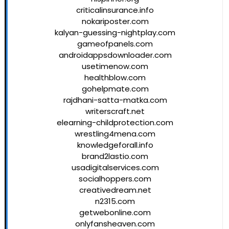
criticalinsurance.info
nokariposter.com
kalyan-guessing-nightplay.com
gameofpanels.com
androidappsdownloader.com
usetimenow.com
healthblow.com
gohelpmate.com
rajdhani-satta-matka.com
writerscraft.net
elearning-childprotection.com
wrestling4mena.com
knowledgeforall.info
brand2lastio.com
usadigitalservices.com
socialhoppers.com
creativedream.net
n2315.com
getwebonline.com
onlyfansheaven.com