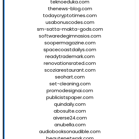
teknoeduka.com
thenews-blog.com
todaycryptotimes.com
usabonuscodes.com
sm-satta-makta-gods.com
softwaredegimnasios.com
soopermagazine.com
spacecoastdailys.com
readytrademark.com
renovationsrated.com
scoziarestaurant.com
seohart.com
set-cleaning.com
promodesignai.com
publicistspaper.com
quindaily.com
abosulte.com
aiverse24.com
anubella.com
audiobooksonaudible.com
beautenetwork.com