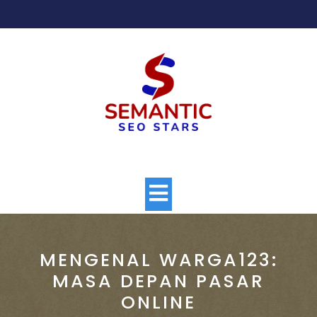
Skip
to
content
Open
Button
MENGENAL WARGA123:
MASA DEPAN PASAR
ONLINE