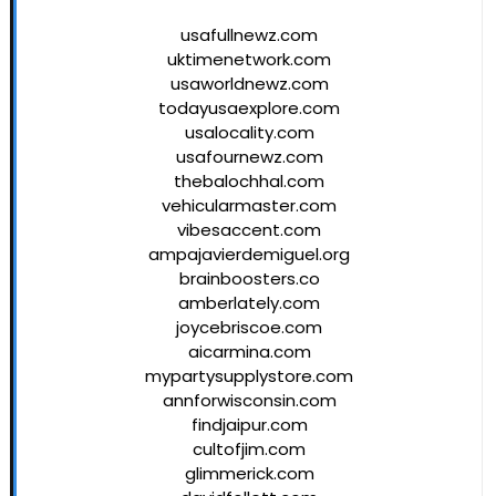
usafullnewz.com
uktimenetwork.com
usaworldnewz.com
todayusaexplore.com
usalocality.com
usafournewz.com
thebalochhal.com
vehicularmaster.com
vibesaccent.com
ampajavierdemiguel.org
brainboosters.co
amberlately.com
joycebriscoe.com
aicarmina.com
mypartysupplystore.com
annforwisconsin.com
findjaipur.com
cultofjim.com
glimmerick.com