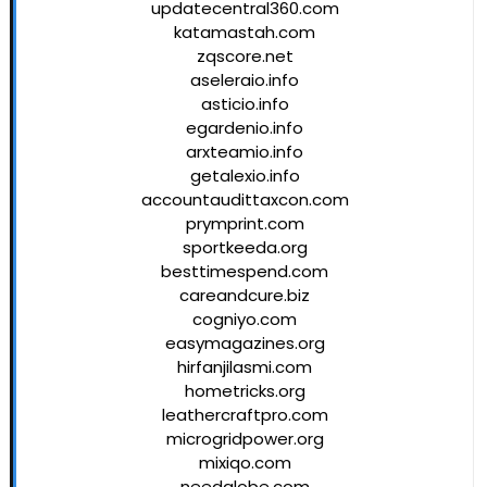
updatecentral360.com
katamastah.com
zqscore.net
aseleraio.info
asticio.info
egardenio.info
arxteamio.info
getalexio.info
accountaudittaxcon.com
prymprint.com
sportkeeda.org
besttimespend.com
careandcure.biz
cogniyo.com
easymagazines.org
hirfanjilasmi.com
hometricks.org
leathercraftpro.com
microgridpower.org
mixiqo.com
needglobe.com