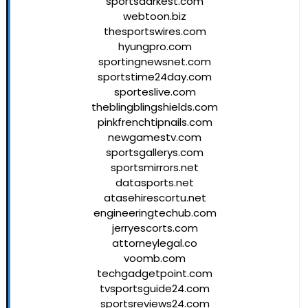
sportsdarkest.com
webtoon.biz
thesportswires.com
hyungpro.com
sportingnewsnet.com
sportstime24day.com
sporteslive.com
theblingblingshields.com
pinkfrenchtipnails.com
newgamestv.com
sportsgallerys.com
sportsmirrors.net
datasports.net
atasehirescortu.net
engineeringtechub.com
jerryescorts.com
attorneylegal.co
voomb.com
techgadgetpoint.com
tvsportsguide24.com
sportsreviews24.com