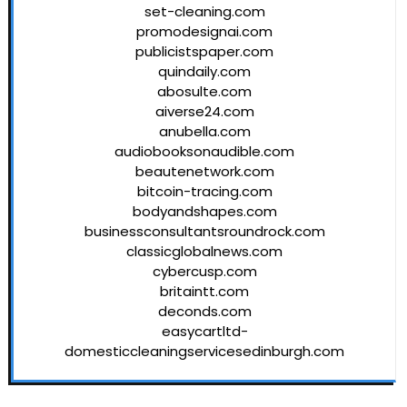
set-cleaning.com
promodesignai.com
publicistspaper.com
quindaily.com
abosulte.com
aiverse24.com
anubella.com
audiobooksonaudible.com
beautenetwork.com
bitcoin-tracing.com
bodyandshapes.com
businessconsultantsroundrock.com
classicglobalnews.com
cybercusp.com
britaintt.com
deconds.com
easycartltd-
domesticcleaningservicesedinburgh.com