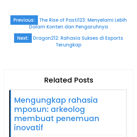
Post
Previous:
The Rise of Pasti123: Menyelami Lebih
navigation
Dalam Konten dan Pengaruhnya
Next:
Dragon212: Rahasia Sukses di Esports
Terungkap
Related Posts
Mengungkap rahasia
mposun: arkeolog
membuat penemuan
inovatif