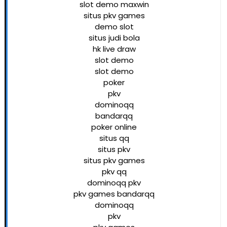
slot demo maxwin
situs pkv games
demo slot
situs judi bola
hk live draw
slot demo
slot demo
poker
pkv
dominoqq
bandarqq
poker online
situs qq
situs pkv
situs pkv games
pkv qq
dominoqq pkv
pkv games bandarqq
dominoqq
pkv