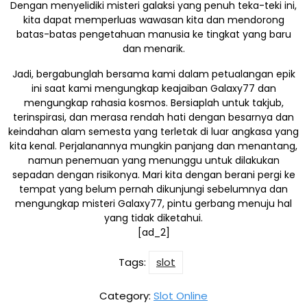
Dengan menyelidiki misteri galaksi yang penuh teka-teki ini,
kita dapat memperluas wawasan kita dan mendorong
batas-batas pengetahuan manusia ke tingkat yang baru
dan menarik.
Jadi, bergabunglah bersama kami dalam petualangan epik
ini saat kami mengungkap keajaiban Galaxy77 dan
mengungkap rahasia kosmos. Bersiaplah untuk takjub,
terinspirasi, dan merasa rendah hati dengan besarnya dan
keindahan alam semesta yang terletak di luar angkasa yang
kita kenal. Perjalanannya mungkin panjang dan menantang,
namun penemuan yang menunggu untuk dilakukan
sepadan dengan risikonya. Mari kita dengan berani pergi ke
tempat yang belum pernah dikunjungi sebelumnya dan
mengungkap misteri Galaxy77, pintu gerbang menuju hal
yang tidak diketahui.
[ad_2]
Tags:
slot
Category:
Slot Online