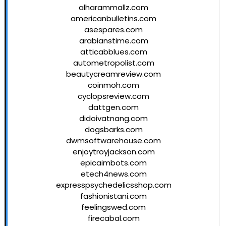
alharammallz.com
americanbulletins.com
asespares.com
arabianstime.com
atticabblues.com
autometropolist.com
beautycreamreview.com
coinmoh.com
cyclopsreview.com
dattgen.com
didoivatnang.com
dogsbarks.com
dwmsoftwarehouse.com
enjoytroyjackson.com
epicaimbots.com
etech4news.com
expresspsychedelicsshop.com
fashionistani.com
feelingswed.com
firecabal.com