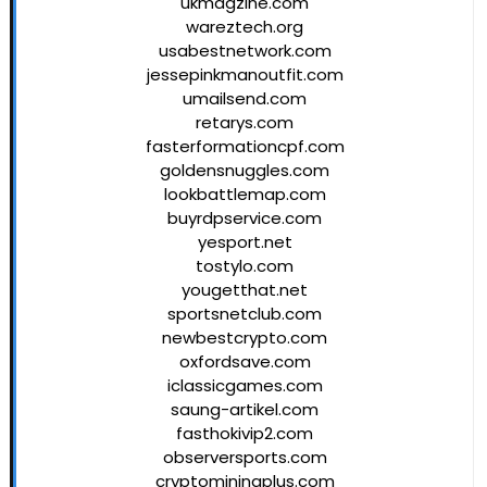
ukmagzine.com
wareztech.org
usabestnetwork.com
jessepinkmanoutfit.com
umailsend.com
retarys.com
fasterformationcpf.com
goldensnuggles.com
lookbattlemap.com
buyrdpservice.com
yesport.net
tostylo.com
yougetthat.net
sportsnetclub.com
newbestcrypto.com
oxfordsave.com
iclassicgames.com
saung-artikel.com
fasthokivip2.com
observersports.com
cryptominingplus.com