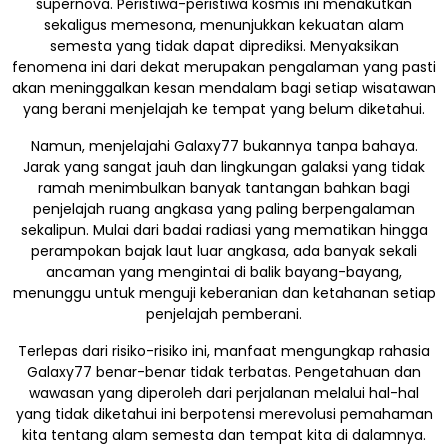
supernova. Peristiwa-peristiwa kosmis ini menakutkan
sekaligus memesona, menunjukkan kekuatan alam
semesta yang tidak dapat diprediksi. Menyaksikan
fenomena ini dari dekat merupakan pengalaman yang pasti
akan meninggalkan kesan mendalam bagi setiap wisatawan
yang berani menjelajah ke tempat yang belum diketahui.
Namun, menjelajahi Galaxy77 bukannya tanpa bahaya.
Jarak yang sangat jauh dan lingkungan galaksi yang tidak
ramah menimbulkan banyak tantangan bahkan bagi
penjelajah ruang angkasa yang paling berpengalaman
sekalipun. Mulai dari badai radiasi yang mematikan hingga
perampokan bajak laut luar angkasa, ada banyak sekali
ancaman yang mengintai di balik bayang-bayang,
menunggu untuk menguji keberanian dan ketahanan setiap
penjelajah pemberani.
Terlepas dari risiko-risiko ini, manfaat mengungkap rahasia
Galaxy77 benar-benar tidak terbatas. Pengetahuan dan
wawasan yang diperoleh dari perjalanan melalui hal-hal
yang tidak diketahui ini berpotensi merevolusi pemahaman
kita tentang alam semesta dan tempat kita di dalamnya.