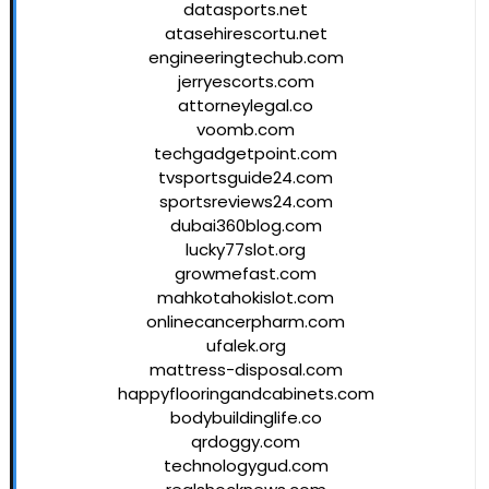
datasports.net
atasehirescortu.net
engineeringtechub.com
jerryescorts.com
attorneylegal.co
voomb.com
techgadgetpoint.com
tvsportsguide24.com
sportsreviews24.com
dubai360blog.com
lucky77slot.org
growmefast.com
mahkotahokislot.com
onlinecancerpharm.com
ufalek.org
mattress-disposal.com
happyflooringandcabinets.com
bodybuildinglife.co
qrdoggy.com
technologygud.com