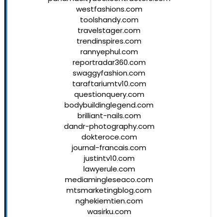
westfashions.com
toolshandy.com
travelstager.com
trendinspires.com
rannyephul.com
reportradar360.com
swaggyfashion.com
taraftariumtv10.com
questionquery.com
bodybuildinglegend.com
brilliant-nails.com
dandr-photography.com
dokteroce.com
journal-francais.com
justintv10.com
lawyerule.com
mediamingleseaco.com
mtsmarketingblog.com
nghekiemtien.com
wasirku.com