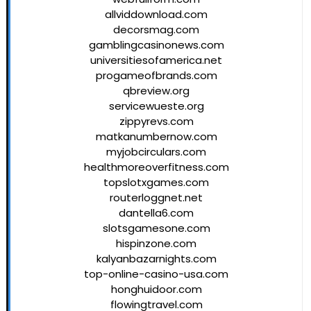
allviddownload.com
decorsmag.com
gamblingcasinonews.com
universitiesofamerica.net
progameofbrands.com
qbreview.org
servicewueste.org
zippyrevs.com
matkanumbernow.com
myjobcirculars.com
healthmoreoverfitness.com
topslotxgames.com
routerloggnet.net
dantella6.com
slotsgamesone.com
hispinzone.com
kalyanbazarnights.com
top-online-casino-usa.com
honghuidoor.com
flowingtravel.com