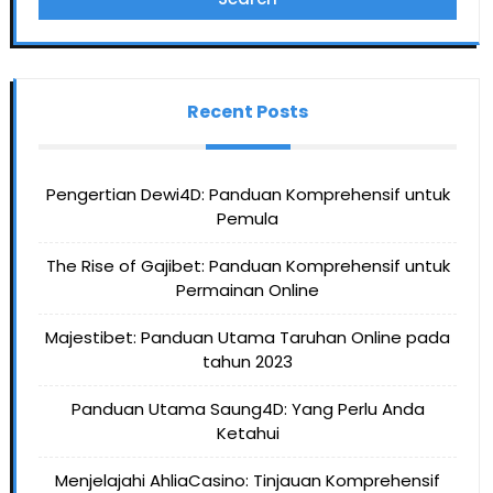
Recent Posts
Pengertian Dewi4D: Panduan Komprehensif untuk
Pemula
The Rise of Gajibet: Panduan Komprehensif untuk
Permainan Online
Majestibet: Panduan Utama Taruhan Online pada
tahun 2023
Panduan Utama Saung4D: Yang Perlu Anda
Ketahui
Menjelajahi AhliaCasino: Tinjauan Komprehensif