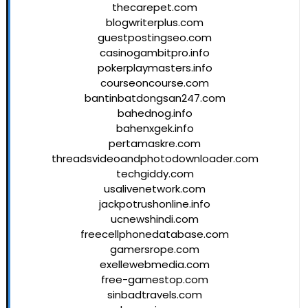
thecarepet.com
blogwriterplus.com
guestpostingseo.com
casinogambitpro.info
pokerplaymasters.info
courseoncourse.com
bantinbatdongsan247.com
bahednog.info
bahenxgek.info
pertamaskre.com
threadsvideoandphotodownloader.com
techgiddy.com
usalivenetwork.com
jackpotrushonline.info
ucnewshindi.com
freecellphonedatabase.com
gamersrope.com
exellewebmedia.com
free-gamestop.com
sinbadtravels.com