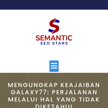
Skip
to
content
Open
Button
MENGUNGKAP KEAJAIBAN
GALAXY77: PERJALANAN
MELALUI HAL YANG TIDAK
DIKETAHUI