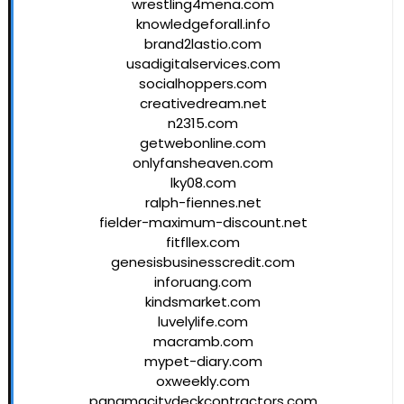
wrestling4mena.com
knowledgeforall.info
brand2lastio.com
usadigitalservices.com
socialhoppers.com
creativedream.net
n2315.com
getwebonline.com
onlyfansheaven.com
lky08.com
ralph-fiennes.net
fielder-maximum-discount.net
fitfllex.com
genesisbusinesscredit.com
inforuang.com
kindsmarket.com
luvelylife.com
macramb.com
mypet-diary.com
oxweekly.com
panamacitydeckcontractors.com