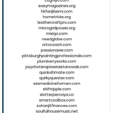
cogniyo.com
easymagazines.org
hirfanjilasmi.com
hometricks.org
leathercraftpro.com
microgridpower.org
mixiqo.com
needglobe.com
ortocoach.com
passionawe.com
pittsburghpaintingprofessionals.com
plumberryworks.com
psychoterapiawioletanowak.com
quickultimate.com
quirkyquester.com
sexmedicineformen.com
shiftripple.com
slotterpercaya.co
smartcoolbox.com
sohanjitfinances.com
soulfulhousemusic.net