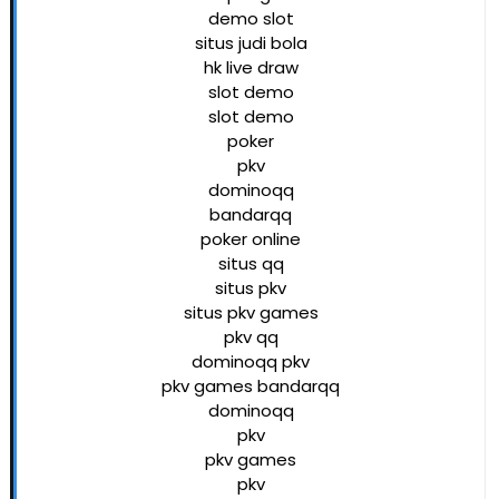
demo slot
situs judi bola
hk live draw
slot demo
slot demo
poker
pkv
dominoqq
bandarqq
poker online
situs qq
situs pkv
situs pkv games
pkv qq
dominoqq pkv
pkv games bandarqq
dominoqq
pkv
pkv games
pkv