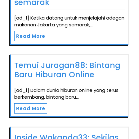
semarak
[ad_1] Ketika datang untuk menjelajahi adegan
makanan Jakarta yang semarak,…
Read More
Temui Juragan88: Bintang
Baru Hiburan Online
[ad_1] Dalam dunia hiburan online yang terus
berkembang, bintang baru…
Read More
Inside Wakanda33: Sekilas