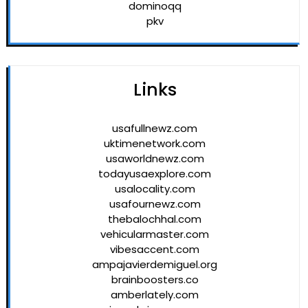
dominoqq
pkv
Links
usafullnewz.com
uktimenetwork.com
usaworldnewz.com
todayusaexplore.com
usalocality.com
usafournewz.com
thebalochhal.com
vehicularmaster.com
vibesaccent.com
ampajavierdemiguel.org
brainboosters.co
amberlately.com