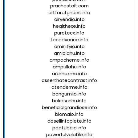
prachestait.com
artforafghans.info
airvendio.info
healthexe.info
puretecx.info
tecadvance.info
aminityio.info
amiolahu.info
ampacheme.info
ampullahu.info
aromaxme.info
asserthatecontrast.info
atenderme.info
bangumiio.info
bekosunhu.info
beneficialgrandiose.info
blomaio.info
dosellinfoplete.info
podtubeio.info
powerfulvolatile.info