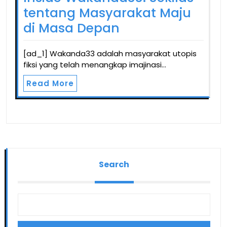
tentang Masyarakat Maju
di Masa Depan
[ad_1] Wakanda33 adalah masyarakat utopis
fiksi yang telah menangkap imajinasi…
Read More
Search