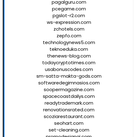
pagalguru.com
pcegame.com
pgslot-r2.com
ws-expression.com
zchotels.com
zepfo.com
technologynews5.com
teknoeduka.com
thenews-blog.com
todaycryptotimes.com
usabonuscodes.com
sm-satta-makta-gods.com
softwaredegimnasios.com
soopermagazine.com
spacecoastdailys.com
readytrademark.com
renovationsrated.com
scoziarestaurant.com
seohart.com
set-cleaning.com
promodesignai.com