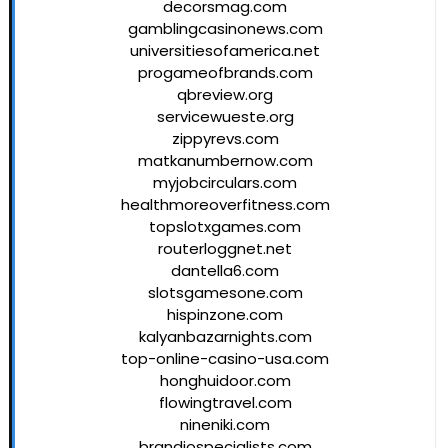
decorsmag.com
gamblingcasinonews.com
universitiesofamerica.net
progameofbrands.com
qbreview.org
servicewueste.org
zippyrevs.com
matkanumbernow.com
myjobcirculars.com
healthmoreoverfitness.com
topslotxgames.com
routerloggnet.net
dantella6.com
slotsgamesone.com
hispinzone.com
kalyanbazarnights.com
top-online-casino-usa.com
honghuidoor.com
flowingtravel.com
nineniki.com
brandiospecialists.com