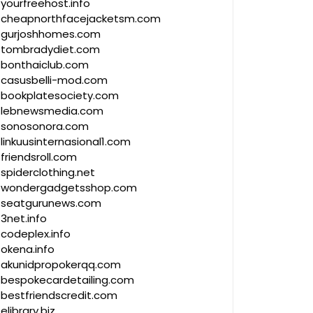
yourfreehost.info
cheapnorthfacejacketsm.com
gurjoshhomes.com
tombradydiet.com
bonthaiclub.com
casusbelli-mod.com
bookplatesociety.com
lebnewsmedia.com
sonosonora.com
linkuusinternasional1.com
friendsroll.com
spiderclothing.net
wondergadgetsshop.com
seatgurunews.com
3net.info
codeplex.info
okena.info
akunidpropokerqq.com
bespokecardetailing.com
bestfriendscredit.com
elibrary.biz