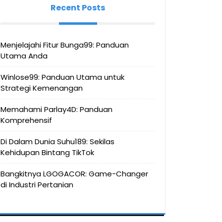
Recent Posts
Menjelajahi Fitur Bunga99: Panduan
Utama Anda
Winlose99: Panduan Utama untuk
Strategi Kemenangan
Memahami Parlay4D: Panduan
Komprehensif
Di Dalam Dunia Suhu189: Sekilas
Kehidupan Bintang TikTok
Bangkitnya LGOGACOR: Game-Changer
di Industri Pertanian