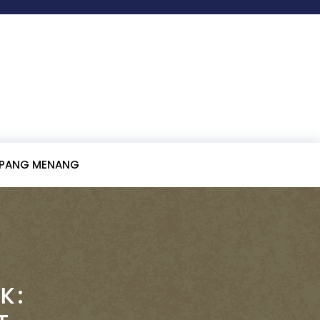
MPANG MENANG
K: