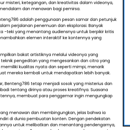
isteri, ketegangan, dan kreativitas dalam videonya,
 mendalam dan menawan bagi pemirsa.
Benteng786 adalah penggunaan pesan samar dan petunjuk
alam perjalanan penemuan dan eksplorasi. Banyak
a -teki yang menantang audiensnya untuk berpikir kritis
ambahkan elemen interaktif ke kontennya yang
mpilkan bakat artistiknya melalui videonya yang
 teknik pengeditan yang mengesankan dan citra yang
 memiliki kualitas nyata dan seperti mimpi, menarik
buat mereka kembali untuk mendapatkan lebih banyak.
ar, Benteng786 tetap menjadi sosok yang misterius dan
ibadi tentang dirinya atau proses kreatifnya. Suasana
r kontennya, membuat para penggemar ingin mengungkap
 yang menawan dan membingungkan, jelas bahwa ia
sendiri di dunia pembuatan konten. Dengan pendekatan
nnya untuk melibatkan dan menantang pendengarnya,