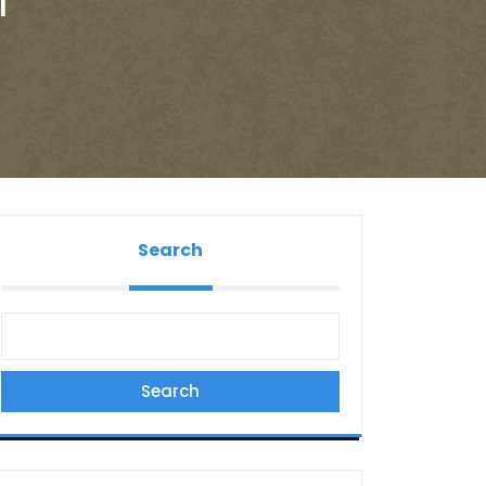
T
S
Search
Search