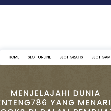
HOME
SLOT ONLINE
SLOT GRATIS
SLOT GA
MENJELAJAHI DUNIA
ENTENG786 YANG MENARI