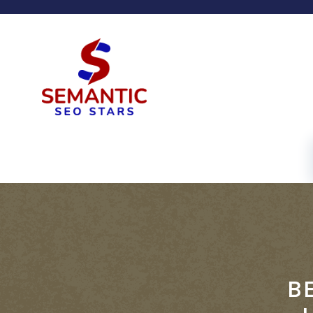
Skip
to
content
B