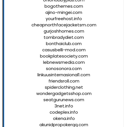
bogothemes.com
ajino-mingei.com
yourfreehost.info
cheapnorthfacejacketsm.com
gurjoshhomes.com
tombradydiet.com
bonthaiclub.com
casusbelli-mod.com
bookplatesociety.com
lebnewsmedia.com
sonosonora.com
linkuusinternasional1.com
friendsroll.com
spiderclothing.net
wondergadgetsshop.com
seatgurunews.com
3net.info
codeplex.info
okena.info
akunidpropokerqq.com