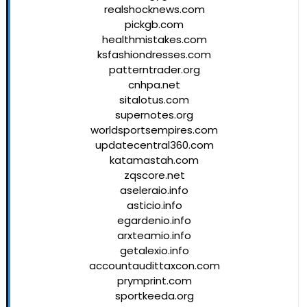
realshocknews.com
pickgb.com
healthmistakes.com
ksfashiondresses.com
patterntrader.org
cnhpa.net
sitalotus.com
supernotes.org
worldsportsempires.com
updatecentral360.com
katamastah.com
zqscore.net
aseleraio.info
asticio.info
egardenio.info
arxteamio.info
getalexio.info
accountaudittaxcon.com
prymprint.com
sportkeeda.org