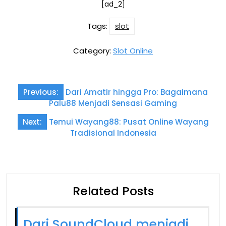
[ad_2]
Tags:
slot
Category:
Slot Online
Post
Previous:
Dari Amatir hingga Pro: Bagaimana
navigation
Palu88 Menjadi Sensasi Gaming
Next:
Temui Wayang88: Pusat Online Wayang
Tradisional Indonesia
Related Posts
Dari SoundCloud menjadi