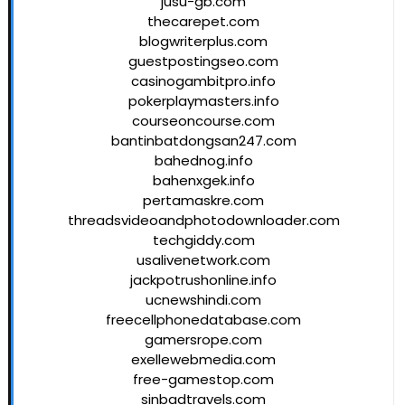
jusu-gb.com
thecarepet.com
blogwriterplus.com
guestpostingseo.com
casinogambitpro.info
pokerplaymasters.info
courseoncourse.com
bantinbatdongsan247.com
bahednog.info
bahenxgek.info
pertamaskre.com
threadsvideoandphotodownloader.com
techgiddy.com
usalivenetwork.com
jackpotrushonline.info
ucnewshindi.com
freecellphonedatabase.com
gamersrope.com
exellewebmedia.com
free-gamestop.com
sinbadtravels.com