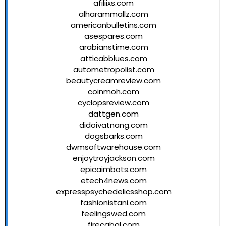
afiliixs.com
alharammallz.com
americanbulletins.com
asespares.com
arabianstime.com
atticabblues.com
autometropolist.com
beautycreamreview.com
coinmoh.com
cyclopsreview.com
dattgen.com
didoivatnang.com
dogsbarks.com
dwmsoftwarehouse.com
enjoytroyjackson.com
epicaimbots.com
etech4news.com
expresspsychedelicsshop.com
fashionistani.com
feelingswed.com
firecabal.com