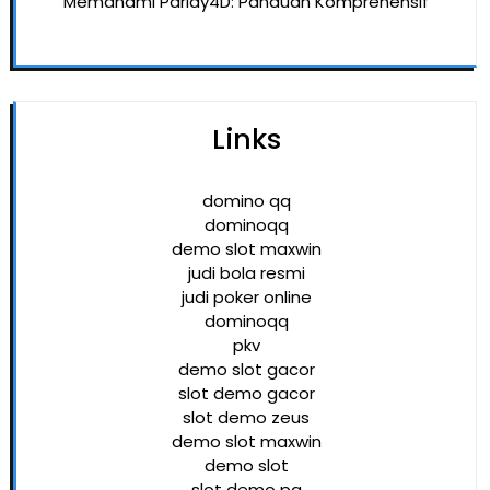
Memahami Parlay4D: Panduan Komprehensif
Links
domino qq
dominoqq
demo slot maxwin
judi bola resmi
judi poker online
dominoqq
pkv
demo slot gacor
slot demo gacor
slot demo zeus
demo slot maxwin
demo slot
slot demo pg