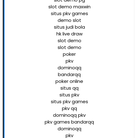
slot demo maxwin
situs pkv games
demo slot
situs judi bola
hk live draw
slot demo
slot demo
poker
pkv
dominoqq
bandarqq
poker online
situs qq
situs pkv
situs pkv games
pkv qq
dominoqq pkv
pkv games bandarqq
dominoqq
pkv