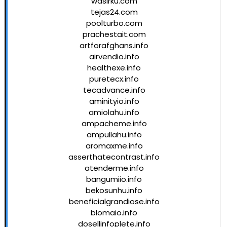
wasirku.com
tejas24.com
poolturbo.com
prachestait.com
artforafghans.info
airvendio.info
healthexe.info
puretecx.info
tecadvance.info
aminityio.info
amiolahu.info
ampacheme.info
ampullahu.info
aromaxme.info
asserthatecontrast.info
atenderme.info
bangumiio.info
bekosunhu.info
beneficialgrandiose.info
blomaio.info
dosellinfoplete.info