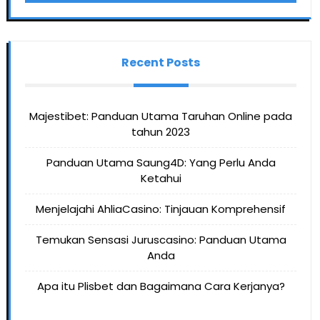
Recent Posts
Majestibet: Panduan Utama Taruhan Online pada
tahun 2023
Panduan Utama Saung4D: Yang Perlu Anda
Ketahui
Menjelajahi AhliaCasino: Tinjauan Komprehensif
Temukan Sensasi Juruscasino: Panduan Utama
Anda
Apa itu Plisbet dan Bagaimana Cara Kerjanya?