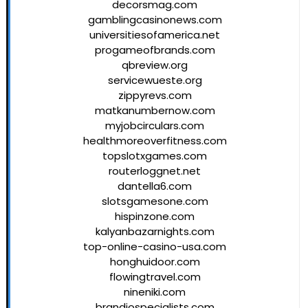
decorsmag.com
gamblingcasinonews.com
universitiesofamerica.net
progameofbrands.com
qbreview.org
servicewueste.org
zippyrevs.com
matkanumbernow.com
myjobcirculars.com
healthmoreoverfitness.com
topslotxgames.com
routerloggnet.net
dantella6.com
slotsgamesone.com
hispinzone.com
kalyanbazarnights.com
top-online-casino-usa.com
honghuidoor.com
flowingtravel.com
nineniki.com
brandiospecialists.com