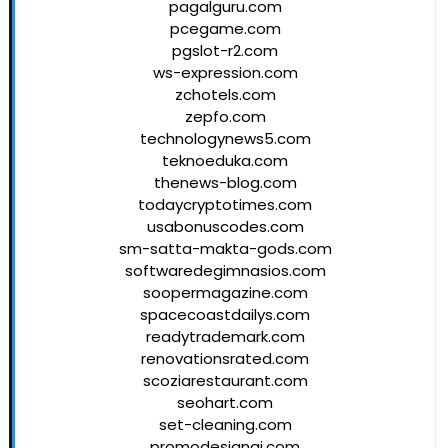
pagalguru.com
pcegame.com
pgslot-r2.com
ws-expression.com
zchotels.com
zepfo.com
technologynews5.com
teknoeduka.com
thenews-blog.com
todaycryptotimes.com
usabonuscodes.com
sm-satta-makta-gods.com
softwaredegimnasios.com
soopermagazine.com
spacecoastdailys.com
readytrademark.com
renovationsrated.com
scoziarestaurant.com
seohart.com
set-cleaning.com
promodesignai.com