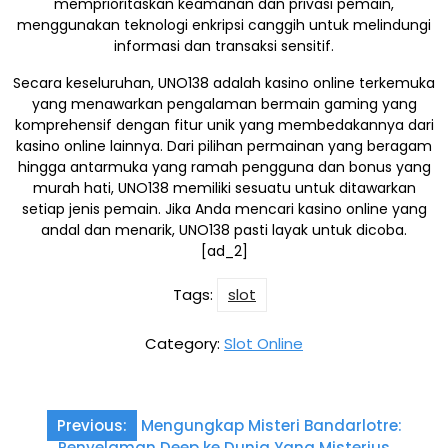
memprioritaskan keamanan dan privasi pemain,
menggunakan teknologi enkripsi canggih untuk melindungi
informasi dan transaksi sensitif.
Secara keseluruhan, UNO138 adalah kasino online terkemuka
yang menawarkan pengalaman bermain gaming yang
komprehensif dengan fitur unik yang membedakannya dari
kasino online lainnya. Dari pilihan permainan yang beragam
hingga antarmuka yang ramah pengguna dan bonus yang
murah hati, UNO138 memiliki sesuatu untuk ditawarkan
setiap jenis pemain. Jika Anda mencari kasino online yang
andal dan menarik, UNO138 pasti layak untuk dicoba.
[ad_2]
Tags:
slot
Category:
Slot Online
Post
Previous:
Mengungkap Misteri Bandarlotre:
navigation
Penyelaman Deep ke Dunia Yang Misterius