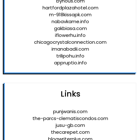
byhous.com
hartfordplazahotel.com
m-918kissapk.com
nabavkame.info
gakbiasa.com
iflowerhu.info
chicagocrystalconnection.com
imanabadii.com
trilipohu.info
appruptio.info
Links
punjwanis.com
the-parcs-clematiscondos.com
jusu-gb.com
thecarepet.com
blogwriterplus.com