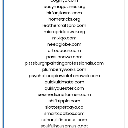
cogniyo.com
easymagazines.org
hirfanjilasmi.com
hometricks.org
leathercraftpro.com
microgridpower.org
mixiqo.com
needglobe.com
ortocoach.com
passionawe.com
pittsburghpaintingprofessionals.com
plumberryworks.com
psychoterapiawioletanowak.com
quickultimate.com
quirkyquester.com
sexmedicineformen.com
shiftripple.com
slotterpercaya.co
smartcoolbox.com
sohanjitfinances.com
soulfulhousemusic.net