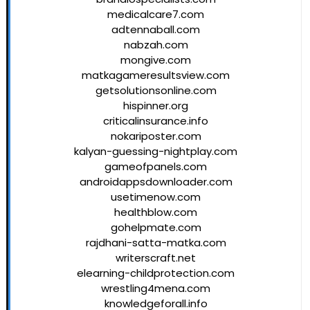
medicalcare7.com
adtennaball.com
nabzah.com
mongive.com
matkagameresultsview.com
getsolutionsonline.com
hispinner.org
criticalinsurance.info
nokariposter.com
kalyan-guessing-nightplay.com
gameofpanels.com
androidappsdownloader.com
usetimenow.com
healthblow.com
gohelpmate.com
rajdhani-satta-matka.com
writerscraft.net
elearning-childprotection.com
wrestling4mena.com
knowledgeforall.info