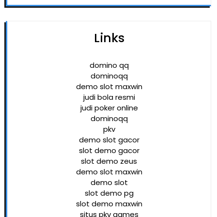
Links
domino qq
dominoqq
demo slot maxwin
judi bola resmi
judi poker online
dominoqq
pkv
demo slot gacor
slot demo gacor
slot demo zeus
demo slot maxwin
demo slot
slot demo pg
slot demo maxwin
situs pkv games