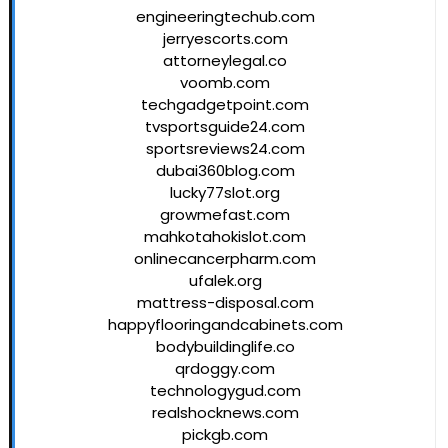
engineeringtechub.com
jerryescorts.com
attorneylegal.co
voomb.com
techgadgetpoint.com
tvsportsguide24.com
sportsreviews24.com
dubai360blog.com
lucky77slot.org
growmefast.com
mahkotahokislot.com
onlinecancerpharm.com
ufalek.org
mattress-disposal.com
happyflooringandcabinets.com
bodybuildinglife.co
qrdoggy.com
technologygud.com
realshocknews.com
pickgb.com