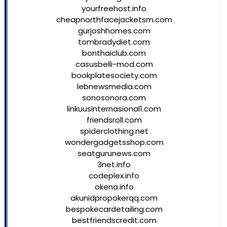
yourfreehost.info
cheapnorthfacejacketsm.com
gurjoshhomes.com
tombradydiet.com
bonthaiclub.com
casusbelli-mod.com
bookplatesociety.com
lebnewsmedia.com
sonosonora.com
linkuusinternasional1.com
friendsroll.com
spiderclothing.net
wondergadgetsshop.com
seatgurunews.com
3net.info
codeplex.info
okena.info
akunidpropokerqq.com
bespokecardetailing.com
bestfriendscredit.com