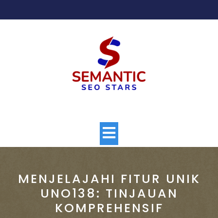
Skip
to
content
Open
Button
MENJELAJAHI FITUR UNIK
UNO138: TINJAUAN
KOMPREHENSIF