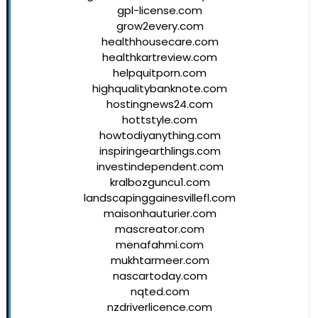
gpl-license.com
grow2every.com
healthhousecare.com
healthkartreview.com
helpquitporn.com
highqualitybanknote.com
hostingnews24.com
hottstyle.com
howtodiyanything.com
inspiringearthlings.com
investindependent.com
kralbozguncu1.com
landscapinggainesvillefl.com
maisonhauturier.com
mascreator.com
menafahmi.com
mukhtarmeer.com
nascartoday.com
nqted.com
nzdriverlicence.com