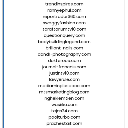
trendinspires.com
rannyephul.com
reportradar360.com
swaggyfashion.com
taraftariumtv10.com
questionquery.com
bodybuildinglegend.com
brilliant-nails.com
dandr-photography.com
dokteroce.com
journal-francais.com
justintv10.com
lawyerule.com
mediamingleseaco.com
mtsmarketingblog.com
nghekiemtien.com
wasirku.com
tejas24.com
poolturbo.com
prachestait.com