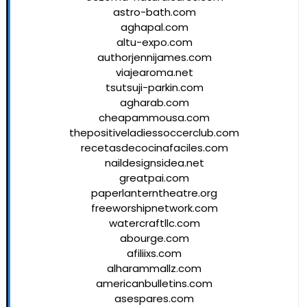
astro-bath.com
aghapal.com
altu-expo.com
authorjennijames.com
viajearoma.net
tsutsuji-parkin.com
agharab.com
cheapammousa.com
thepositiveladiessoccerclub.com
recetasdecocinafaciles.com
naildesignsidea.net
greatpai.com
paperlanterntheatre.org
freeworshipnetwork.com
watercraftllc.com
abourge.com
afiliixs.com
alharammallz.com
americanbulletins.com
asespares.com