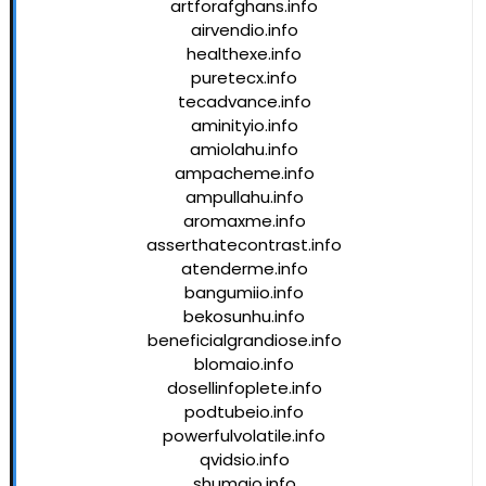
artforafghans.info
airvendio.info
healthexe.info
puretecx.info
tecadvance.info
aminityio.info
amiolahu.info
ampacheme.info
ampullahu.info
aromaxme.info
asserthatecontrast.info
atenderme.info
bangumiio.info
bekosunhu.info
beneficialgrandiose.info
blomaio.info
dosellinfoplete.info
podtubeio.info
powerfulvolatile.info
qvidsio.info
shumaio.info