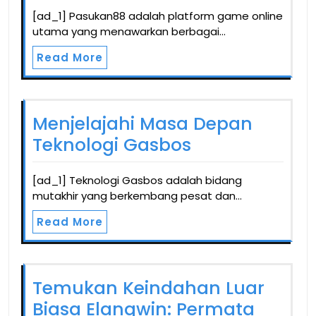
[ad_1] Pasukan88 adalah platform game online
utama yang menawarkan berbagai…
Read More
Menjelajahi Masa Depan
Teknologi Gasbos
[ad_1] Teknologi Gasbos adalah bidang
mutakhir yang berkembang pesat dan…
Read More
Temukan Keindahan Luar
Biasa Elangwin: Permata