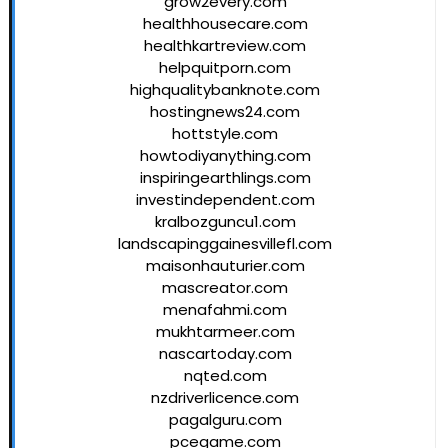
grow2every.com
healthhousecare.com
healthkartreview.com
helpquitporn.com
highqualitybanknote.com
hostingnews24.com
hottstyle.com
howtodiyanything.com
inspiringearthlings.com
investindependent.com
kralbozguncu1.com
landscapinggainesvillefl.com
maisonhauturier.com
mascreator.com
menafahmi.com
mukhtarmeer.com
nascartoday.com
nqted.com
nzdriverlicence.com
pagalguru.com
pcegame.com