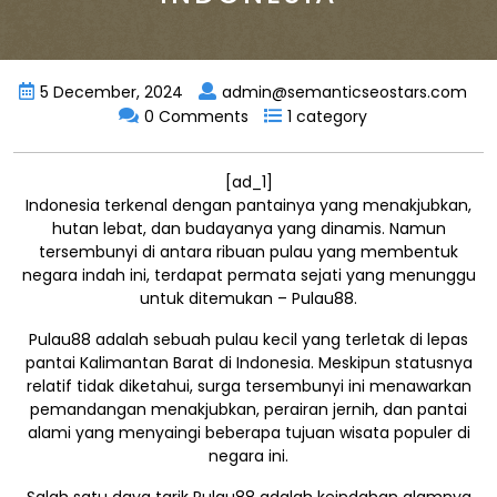
5 December, 2024
admin@semanticseostars.com
0 Comments
1 category
[ad_1]
Indonesia terkenal dengan pantainya yang menakjubkan,
hutan lebat, dan budayanya yang dinamis. Namun
tersembunyi di antara ribuan pulau yang membentuk
negara indah ini, terdapat permata sejati yang menunggu
untuk ditemukan – Pulau88.
Pulau88 adalah sebuah pulau kecil yang terletak di lepas
pantai Kalimantan Barat di Indonesia. Meskipun statusnya
relatif tidak diketahui, surga tersembunyi ini menawarkan
pemandangan menakjubkan, perairan jernih, dan pantai
alami yang menyaingi beberapa tujuan wisata populer di
negara ini.
Salah satu daya tarik Pulau88 adalah keindahan alamnya