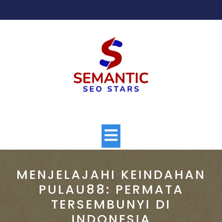
Skip
to
content
Open
Button
MENJELAJAHI KEINDAHAN
PULAU88: PERMATA
TERSEMBUNYI DI
INDONESIA