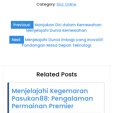
Category:
Slot Online
Post
Previous:
Manjakan Diri dalam Kemewahan:
navigation
Menjelajahi Dunia Kemewahan
Next:
Menjelajahi Dunia Imbajp yang Inovatif:
Pandangan Masa Depan Teknologi
Related Posts
Menjelajahi Kegemaran
Pasukan88: Pengalaman
Permainan Premier