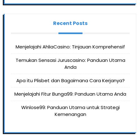
Recent Posts
Menjelajahi AhliaCasino: Tinjauan Komprehensif
Temukan Sensasi Juruscasino: Panduan Utama
Anda
Apa itu Plisbet dan Bagaimana Cara Kerjanya?
Menjelajahi Fitur Bunga99: Panduan Utama Anda
Winlose99: Panduan Utama untuk Strategi
Kemenangan