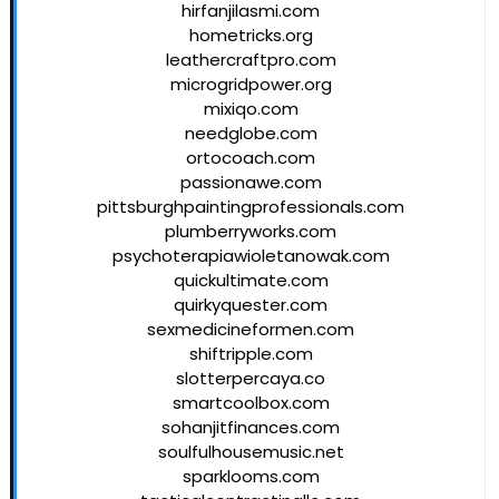
hirfanjilasmi.com
hometricks.org
leathercraftpro.com
microgridpower.org
mixiqo.com
needglobe.com
ortocoach.com
passionawe.com
pittsburghpaintingprofessionals.com
plumberryworks.com
psychoterapiawioletanowak.com
quickultimate.com
quirkyquester.com
sexmedicineformen.com
shiftripple.com
slotterpercaya.co
smartcoolbox.com
sohanjitfinances.com
soulfulhousemusic.net
sparklooms.com