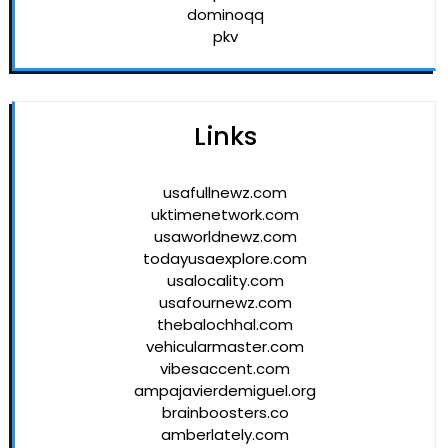
dominoqq
pkv
Links
usafullnewz.com
uktimenetwork.com
usaworldnewz.com
todayusaexplore.com
usalocality.com
usafournewz.com
thebalochhal.com
vehicularmaster.com
vibesaccent.com
ampajavierdemiguel.org
brainboosters.co
amberlately.com