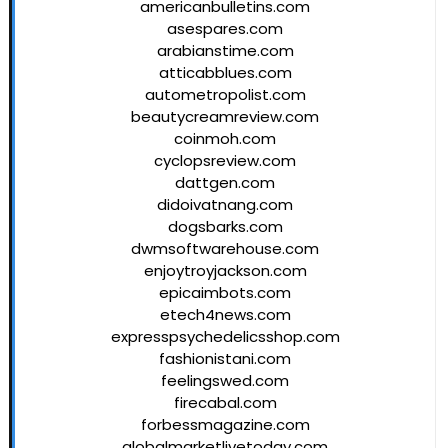
americanbulletins.com
asespares.com
arabianstime.com
atticabblues.com
autometropolist.com
beautycreamreview.com
coinmoh.com
cyclopsreview.com
dattgen.com
didoivatnang.com
dogsbarks.com
dwmsoftwarehouse.com
enjoytroyjackson.com
epicaimbots.com
etech4news.com
expresspsychedelicsshop.com
fashionistani.com
feelingswed.com
firecabal.com
forbessmagazine.com
globalmarketlivetoday.com