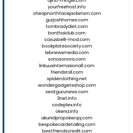
ajino-mingei.com
yourfreehost.info
cheapnorthfacejacketsm.com
gurjoshhomes.com
tombradydiet.com
bonthaiclub.com
casusbelli-mod.com
bookplatesociety.com
lebnewsmedia.com
sonosonora.com
linkuusinternasional1.com
friendsroll.com
spiderclothing.net
wondergadgetsshop.com
seatgurunews.com
3net.info
codeplex.info
okena.info
akunidpropokerqq.com
bespokecardetailing.com
bestfriendscredit.com