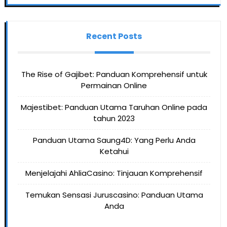
Recent Posts
The Rise of Gajibet: Panduan Komprehensif untuk
Permainan Online
Majestibet: Panduan Utama Taruhan Online pada
tahun 2023
Panduan Utama Saung4D: Yang Perlu Anda
Ketahui
Menjelajahi AhliaCasino: Tinjauan Komprehensif
Temukan Sensasi Juruscasino: Panduan Utama
Anda