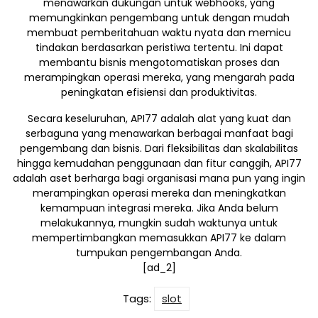
menawarkan dukungan untuk webhooks, yang
memungkinkan pengembang untuk dengan mudah
membuat pemberitahuan waktu nyata dan memicu
tindakan berdasarkan peristiwa tertentu. Ini dapat
membantu bisnis mengotomatiskan proses dan
merampingkan operasi mereka, yang mengarah pada
peningkatan efisiensi dan produktivitas.
Secara keseluruhan, API77 adalah alat yang kuat dan
serbaguna yang menawarkan berbagai manfaat bagi
pengembang dan bisnis. Dari fleksibilitas dan skalabilitas
hingga kemudahan penggunaan dan fitur canggih, API77
adalah aset berharga bagi organisasi mana pun yang ingin
merampingkan operasi mereka dan meningkatkan
kemampuan integrasi mereka. Jika Anda belum
melakukannya, mungkin sudah waktunya untuk
mempertimbangkan memasukkan API77 ke dalam
tumpukan pengembangan Anda.
[ad_2]
Tags:
slot