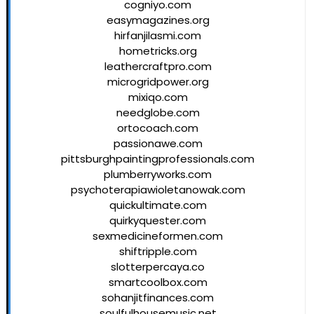
cogniyo.com
easymagazines.org
hirfanjilasmi.com
hometricks.org
leathercraftpro.com
microgridpower.org
mixiqo.com
needglobe.com
ortocoach.com
passionawe.com
pittsburghpaintingprofessionals.com
plumberryworks.com
psychoterapiawioletanowak.com
quickultimate.com
quirkyquester.com
sexmedicineformen.com
shiftripple.com
slotterpercaya.co
smartcoolbox.com
sohanjitfinances.com
soulfulhousemusic.net