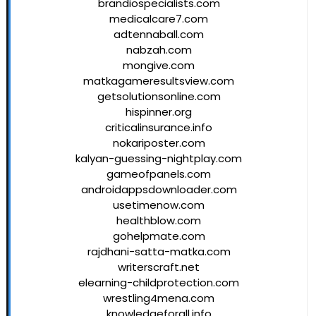
brandiospecialists.com
medicalcare7.com
adtennaball.com
nabzah.com
mongive.com
matkagameresultsview.com
getsolutionsonline.com
hispinner.org
criticalinsurance.info
nokariposter.com
kalyan-guessing-nightplay.com
gameofpanels.com
androidappsdownloader.com
usetimenow.com
healthblow.com
gohelpmate.com
rajdhani-satta-matka.com
writerscraft.net
elearning-childprotection.com
wrestling4mena.com
knowledgeforall.info