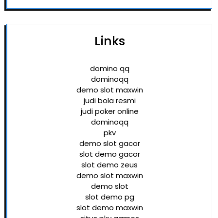
Links
domino qq
dominoqq
demo slot maxwin
judi bola resmi
judi poker online
dominoqq
pkv
demo slot gacor
slot demo gacor
slot demo zeus
demo slot maxwin
demo slot
slot demo pg
slot demo maxwin