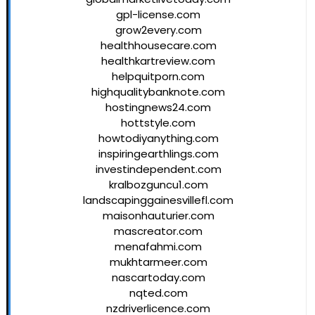
gpl-license.com
grow2every.com
healthhousecare.com
healthkartreview.com
helpquitporn.com
highqualitybanknote.com
hostingnews24.com
hottstyle.com
howtodiyanything.com
inspiringearthlings.com
investindependent.com
kralbozguncu1.com
landscapinggainesvillefl.com
maisonhauturier.com
mascreator.com
menafahmi.com
mukhtarmeer.com
nascartoday.com
nqted.com
nzdriverlicence.com