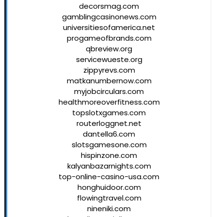
decorsmag.com
gamblingcasinonews.com
universitiesofamerica.net
progameofbrands.com
qbreview.org
servicewueste.org
zippyrevs.com
matkanumbernow.com
myjobcirculars.com
healthmoreoverfitness.com
topslotxgames.com
routerloggnet.net
dantella6.com
slotsgamesone.com
hispinzone.com
kalyanbazarnights.com
top-online-casino-usa.com
honghuidoor.com
flowingtravel.com
nineniki.com