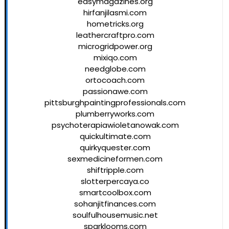
easymagazines.org
hirfanjilasmi.com
hometricks.org
leathercraftpro.com
microgridpower.org
mixiqo.com
needglobe.com
ortocoach.com
passionawe.com
pittsburghpaintingprofessionals.com
plumberryworks.com
psychoterapiawioletanowak.com
quickultimate.com
quirkyquester.com
sexmedicineformen.com
shiftripple.com
slotterpercaya.co
smartcoolbox.com
sohanjitfinances.com
soulfulhousemusic.net
sparklooms.com