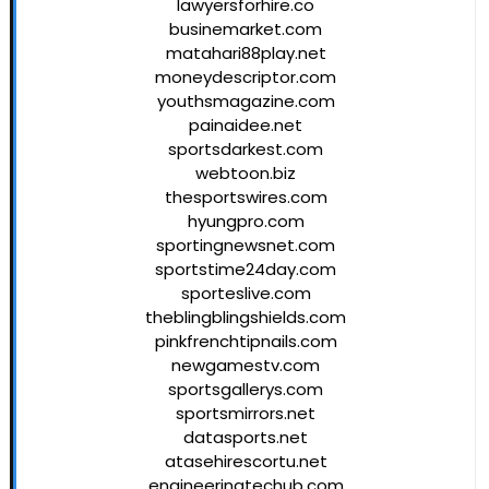
lawyersforhire.co
businemarket.com
matahari88play.net
moneydescriptor.com
youthsmagazine.com
painaidee.net
sportsdarkest.com
webtoon.biz
thesportswires.com
hyungpro.com
sportingnewsnet.com
sportstime24day.com
sporteslive.com
theblingblingshields.com
pinkfrenchtipnails.com
newgamestv.com
sportsgallerys.com
sportsmirrors.net
datasports.net
atasehirescortu.net
engineeringtechub.com