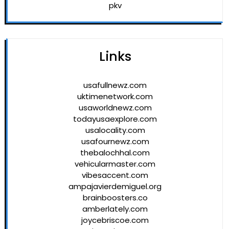
pkv
Links
usafullnewz.com
uktimenetwork.com
usaworldnewz.com
todayusaexplore.com
usalocality.com
usafournewz.com
thebalochhal.com
vehicularmaster.com
vibesaccent.com
ampajavierdemiguel.org
brainboosters.co
amberlately.com
joycebriscoe.com