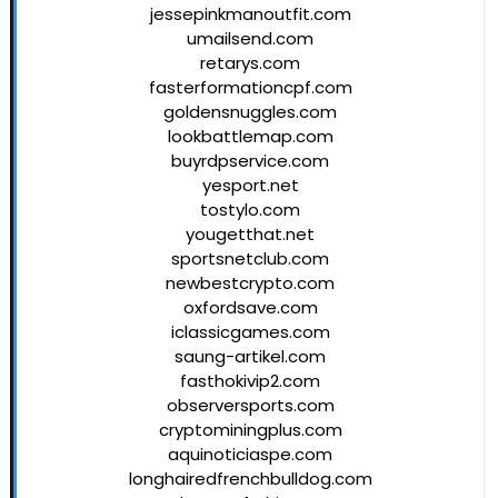
jessepinkmanoutfit.com
umailsend.com
retarys.com
fasterformationcpf.com
goldensnuggles.com
lookbattlemap.com
buyrdpservice.com
yesport.net
tostylo.com
yougetthat.net
sportsnetclub.com
newbestcrypto.com
oxfordsave.com
iclassicgames.com
saung-artikel.com
fasthokivip2.com
observersports.com
cryptominingplus.com
aquinoticiaspe.com
longhairedfrenchbulldog.com