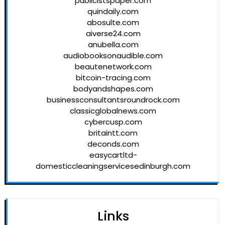
publicistspaper.com
quindaily.com
abosulte.com
aiverse24.com
anubella.com
audiobooksonaudible.com
beautenetwork.com
bitcoin-tracing.com
bodyandshapes.com
businessconsultantsroundrock.com
classicglobalnews.com
cybercusp.com
britaintt.com
deconds.com
easycartltd-
domesticcleaningservicesedinburgh.com
Links