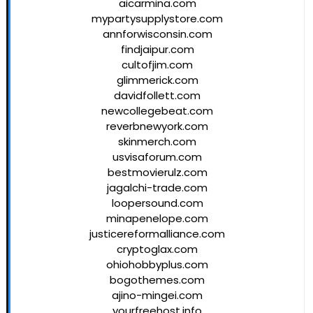
aicarmina.com
mypartysupplystore.com
annforwisconsin.com
findjaipur.com
cultofjim.com
glimmerick.com
davidfollett.com
newcollegebeat.com
reverbnewyork.com
skinmerch.com
usvisaforum.com
bestmovierulz.com
jagalchi-trade.com
loopersound.com
minapenelope.com
justicereformalliance.com
cryptoglax.com
ohiohobbyplus.com
bogothemes.com
ajino-mingei.com
yourfreehost.info