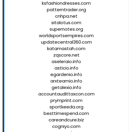
ksfashiondresses.com
patterntrader.org
cnhpa.net
sitalotus.com
supernotes.org
worldsportsempires.com
updatecentral360.com
katamastah.com
zqscore.net
aseleraio.info
asticio.info
egardenio.info
arxteamio.info
getalexio.info
accountaudittaxcon.com
prymprint.com
sportkeeda.org
besttimespend.com
careandcure.biz
cogniyo.com