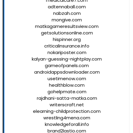
medicalcare7.com
adtennaball.com
nabzah.com
mongive.com
matkagameresultsview.com
getsolutionsonline.com
hispinner.org
criticalinsurance.info
nokariposter.com
kalyan-guessing-nightplay.com
gameofpanels.com
androidappsdownloader.com
usetimenow.com
healthblow.com
gohelpmate.com
rajdhani-satta-matka.com
writerscraft.net
elearning-childprotection.com
wrestling4mena.com
knowledgeforall.info
brand2lastio.com