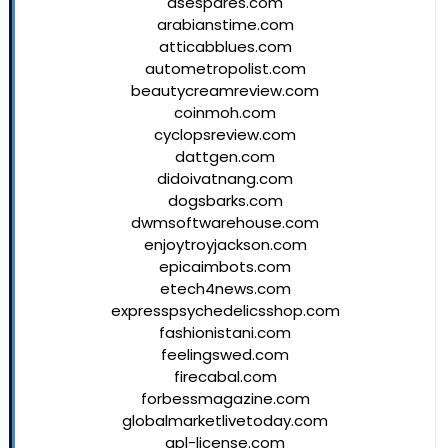
asespares.com
arabianstime.com
atticabblues.com
autometropolist.com
beautycreamreview.com
coinmoh.com
cyclopsreview.com
dattgen.com
didoivatnang.com
dogsbarks.com
dwmsoftwarehouse.com
enjoytroyjackson.com
epicaimbots.com
etech4news.com
expresspsychedelicsshop.com
fashionistani.com
feelingswed.com
firecabal.com
forbessmagazine.com
globalmarketlivetoday.com
gpl-license.com