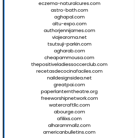
eczema-naturalcures.com
astro-bath.com
aghapal.com
altu-expo.com
authorjennijames.com
viajearoma.net
tsutsuji-parkin.com
agharab.com
cheapammousa.com
thepositiveladiessoccerclub.com
recetasdecocinafaciles.com
naildesignsidea.net
greatpai.com
paperlanterntheatre.org
freeworshipnetwork.com
watercraftllc.com
abourge.com
afiliixs.com
alharammallz.com
americanbulletins.com