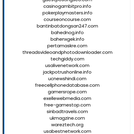
casinogambitpro.info
pokerplaymasters.info
courseoncourse.com
bantinbatdongsan247.com
bahednog.info
bahenxgek.info
pertamaskre.com
threadsvideoandphotodownloader.com
techgiddy.com
usalivenetwork.com
jackpotrushonline.info
ucnewshindi.com
freecellphonedatabase.com
gamersrope.com
exellewebmedia.com
free-gamestop.com
sinbadtravels.com
ukmagzine.com
wareztech.org
usabestnetwork.com