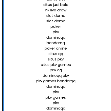
situs judi bola
hk live draw
slot demo
slot demo
poker
pkv
dominoqq
bandarqq
poker online
situs qq
situs pkv
situs pkv games
pkv qq
dominoqq pkv
pkv games bandarqq
dominoqq
pkv
pkv games
pkv
dominoqq