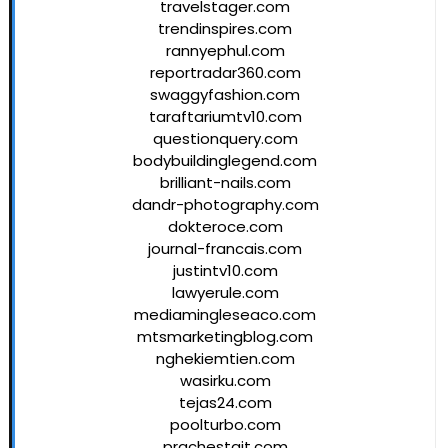
travelstager.com
trendinspires.com
rannyephul.com
reportradar360.com
swaggyfashion.com
taraftariumtv10.com
questionquery.com
bodybuildinglegend.com
brilliant-nails.com
dandr-photography.com
dokteroce.com
journal-francais.com
justintv10.com
lawyerule.com
mediamingleseaco.com
mtsmarketingblog.com
nghekiemtien.com
wasirku.com
tejas24.com
poolturbo.com
prachestait.com