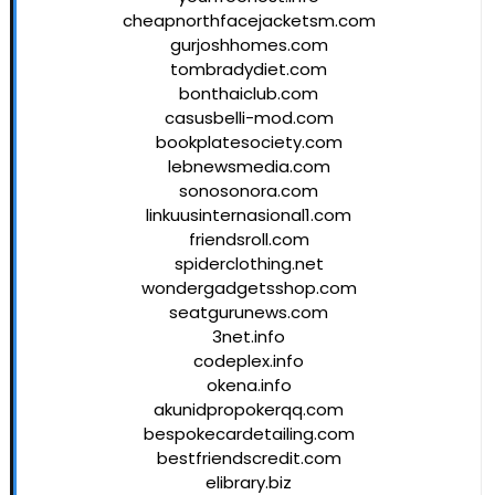
cheapnorthfacejacketsm.com
gurjoshhomes.com
tombradydiet.com
bonthaiclub.com
casusbelli-mod.com
bookplatesociety.com
lebnewsmedia.com
sonosonora.com
linkuusinternasional1.com
friendsroll.com
spiderclothing.net
wondergadgetsshop.com
seatgurunews.com
3net.info
codeplex.info
okena.info
akunidpropokerqq.com
bespokecardetailing.com
bestfriendscredit.com
elibrary.biz