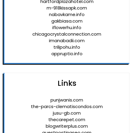
hartfordplazahotel.com
m-918kissapk.com
nabavkame.info
gakbiasa.com
iflowerhu.info
chicagocrystalconnection.com
imanabadii.com
trilipohu.info
appruptio.info
Links
punjwanis.com
the-parcs-clematiscondos.com
jusu-gb.com
thecarepet.com
blogwriterplus.com
guestpostingseo.com