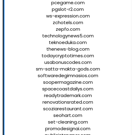
pcegame.com
pgslot-r2.com
ws-expression.com
zchotels.com
zepfo.com
technologynews5.com
teknoeduka.com
thenews-blog.com
todaycryptotimes.com
usabonuscodes.com
sm-satta-makta-gods.com
softwaredegimnasios.com
soopermagazine.com
spacecoastdailys.com
readytrademark.com
renovationsrated.com
scoziarestaurant.com
seohart.com
set-cleaning.com
promodesignai.com