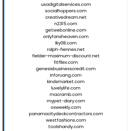
usadigitalservices.com
socialhoppers.com
creativedream.net
n2315.com
getwebonline.com
onlyfansheaven.com
lky08.com
ralph-fiennes.net
fielder-maximum-discount.net
fitfllex.com
genesisbusinesscredit.com
inforuang.com
kindsmarket.com
luvelylife.com
macramb.com
mypet-diary.com
oxweekly.com
panamacitydeckcontractors.com
westfashions.com
toolshandy.com