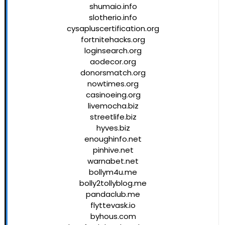
shumaio.info
slotherio.info
cysapluscertification.org
fortnitehacks.org
loginsearch.org
aodecor.org
donorsmatch.org
nowtimes.org
casinoeing.org
livemocha.biz
streetlife.biz
hyves.biz
enoughinfo.net
pinhive.net
warnabet.net
bollym4u.me
bolly2tollyblog.me
pandaclub.me
flyttevask.io
byhous.com