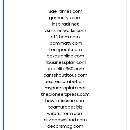
uae-times.com
gamerifys.com
inspiratif.net
vsmsnetworks.com
offthem.com
ibommatv.com
techporfit.com
bekasionline.com
nbusinessplan.com
greenlife360.com
cantshoutitout.com
expressufabet.biz
mypuertoplata.net
thepioneerxpress.com
howtofixissue.com
teamufabet.biz
webfullform.com
allviddownload.com
decorsmag.com