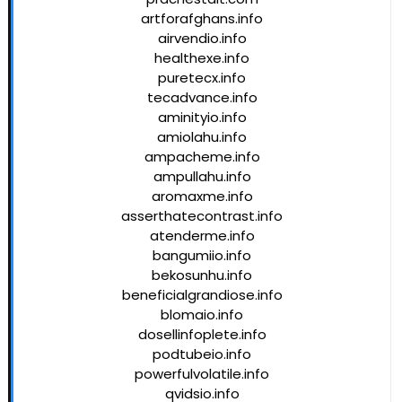
artforafghans.info
airvendio.info
healthexe.info
puretecx.info
tecadvance.info
aminityio.info
amiolahu.info
ampacheme.info
ampullahu.info
aromaxme.info
asserthatecontrast.info
atenderme.info
bangumiio.info
bekosunhu.info
beneficialgrandiose.info
blomaio.info
dosellinfoplete.info
podtubeio.info
powerfulvolatile.info
qvidsio.info