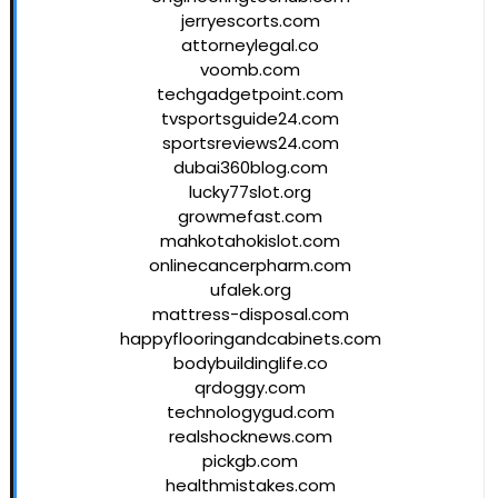
jerryescorts.com
attorneylegal.co
voomb.com
techgadgetpoint.com
tvsportsguide24.com
sportsreviews24.com
dubai360blog.com
lucky77slot.org
growmefast.com
mahkotahokislot.com
onlinecancerpharm.com
ufalek.org
mattress-disposal.com
happyflooringandcabinets.com
bodybuildinglife.co
qrdoggy.com
technologygud.com
realshocknews.com
pickgb.com
healthmistakes.com