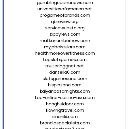
gamblingcasinonews.com
universitiesofamerica.net
progameofbrands.com
qbreview.org
servicewueste.org
zippyrevs.com
matkanumbernow.com
myjobcirculars.com
healthmoreoverfitness.com
topslotxgames.com
routerloggnet.net
dantella6.com
slotsgamesone.com
hispinzone.com
kalyanbazarnights.com
top-online-casino-usa.com
honghuidoor.com
flowingtravel.com
nineniki.com
brandiospecialists.com