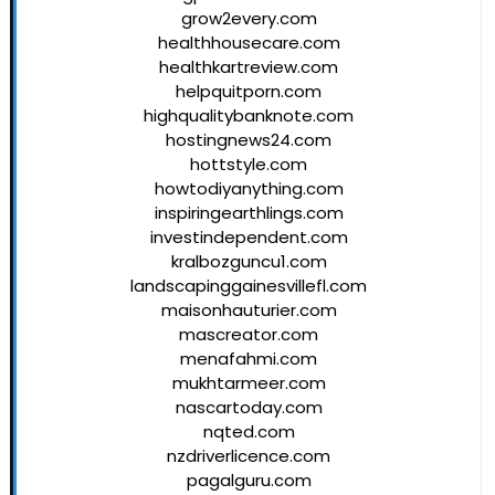
grow2every.com
healthhousecare.com
healthkartreview.com
helpquitporn.com
highqualitybanknote.com
hostingnews24.com
hottstyle.com
howtodiyanything.com
inspiringearthlings.com
investindependent.com
kralbozguncu1.com
landscapinggainesvillefl.com
maisonhauturier.com
mascreator.com
menafahmi.com
mukhtarmeer.com
nascartoday.com
nqted.com
nzdriverlicence.com
pagalguru.com