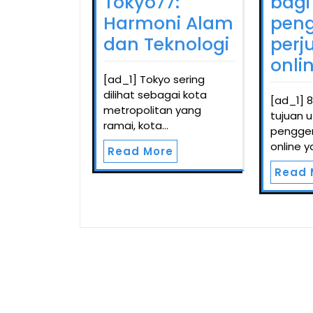
Tokyo77:
bagi
Harmoni Alam
pen
dan Teknologi
perj
onli
[ad_1] Tokyo sering
dilihat sebagai kota
[ad_1] 
metropolitan yang
tujuan 
ramai, kota…
penggem
online 
Read More
Read 