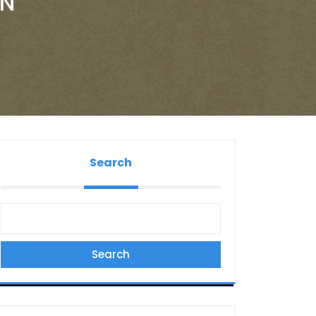
AN
Search
Search