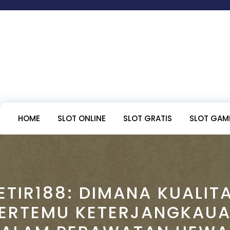
HOME
SLOT ONLINE
SLOT GRATIS
SLOT GA
ETIR188: DIMANA KUALIT
ERTEMU KETERJANGKAU