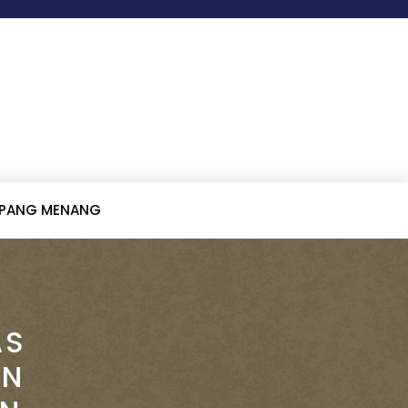
MPANG MENANG
AS
AN