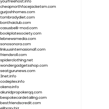
yourfreehost.info
cheapnorthfacejacketsm.com
gurjoshhomes.com
tombradydiet.com
bonthaiclub.com
casusbelli-mod.com
bookplatesociety.com
lebnewsmedia.com
sonosonora.com
linkuusinternasional1.com
friendsroll.com
spiderclothing.net
wondergadgetsshop.com
seatgurunews.com
3net.info
codeplex.info
okena.info
akunidpropokerqq.com
bespokecardetailing.com
bestfriendscredit.com
elibrary.biz