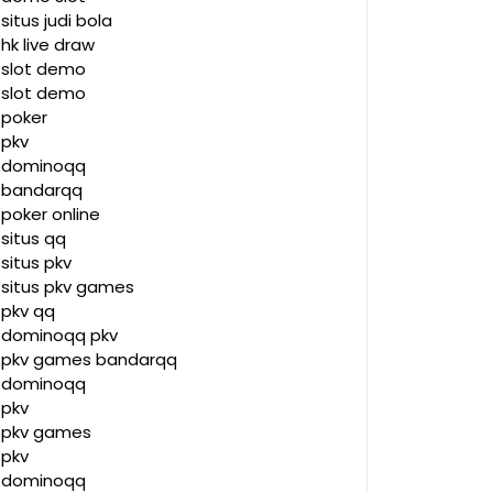
situs judi bola
hk live draw
slot demo
slot demo
poker
pkv
dominoqq
bandarqq
poker online
situs qq
situs pkv
situs pkv games
pkv qq
dominoqq pkv
pkv games bandarqq
dominoqq
pkv
pkv games
pkv
dominoqq