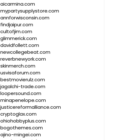
aicarmina.com
mypartysupplystore.com
annforwisconsin.com
findjaipur.com
cultofjim.com
glimmerick.com
davidfollett.com
newcollegebeat.com
reverbnewyork.com
skinmerch.com
usvisaforum.com
bestmovierulz.com
jagalchi-trade.com
loopersound.com
minapenelope.com
justicereformalliance.com
cryptoglax.com
ohiohobbyplus.com
bogothemes.com
ajino-mingei.com