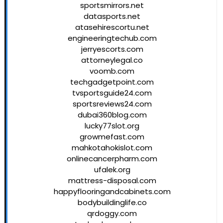
sportsmirrors.net
datasports.net
atasehirescortu.net
engineeringtechub.com
jerryescorts.com
attorneylegal.co
voomb.com
techgadgetpoint.com
tvsportsguide24.com
sportsreviews24.com
dubai360blog.com
lucky77slot.org
growmefast.com
mahkotahokislot.com
onlinecancerpharm.com
ufalek.org
mattress-disposal.com
happyflooringandcabinets.com
bodybuildinglife.co
qrdoggy.com