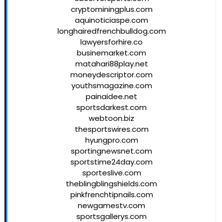
cryptominingplus.com
aquinoticiaspe.com
longhairedfrenchbulldog.com
lawyersforhire.co
businemarket.com
matahari88play.net
moneydescriptor.com
youthsmagazine.com
painaidee.net
sportsdarkest.com
webtoon.biz
thesportswires.com
hyungpro.com
sportingnewsnet.com
sportstime24day.com
sporteslive.com
theblingblingshields.com
pinkfrenchtipnails.com
newgamestv.com
sportsgallerys.com