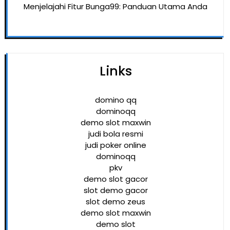
Menjelajahi Fitur Bunga99: Panduan Utama Anda
Links
domino qq
dominoqq
demo slot maxwin
judi bola resmi
judi poker online
dominoqq
pkv
demo slot gacor
slot demo gacor
slot demo zeus
demo slot maxwin
demo slot