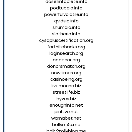
dosellinfoplete.info
podtubeio.info
powerfulvolatile.info
qvidsio.info
shumaio.info
slotherio.info
cysapluscertification.org
fortnitehacks.org
loginsearch.org
aodecor.org
donorsmatch.org
nowtimes.org
casinoeing.org
livemocha.biz
streetlife.biz
hyves.biz
enoughinfo.net
pinhive.net
warnabet.net
bollym4u.me
bolly2tollyblog.me