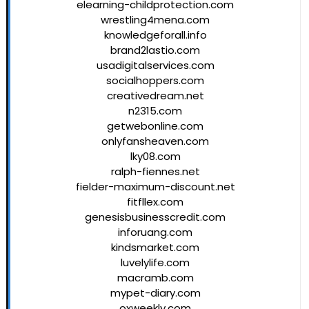
elearning-childprotection.com
wrestling4mena.com
knowledgeforall.info
brand2lastio.com
usadigitalservices.com
socialhoppers.com
creativedream.net
n2315.com
getwebonline.com
onlyfansheaven.com
lky08.com
ralph-fiennes.net
fielder-maximum-discount.net
fitfllex.com
genesisbusinesscredit.com
inforuang.com
kindsmarket.com
luvelylife.com
macramb.com
mypet-diary.com
oxweekly.com