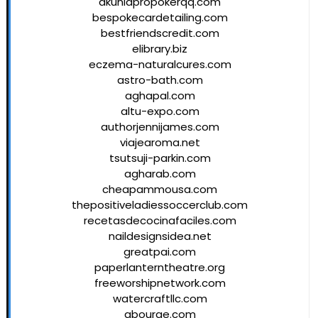
akunidpropokerqq.com
bespokecardetailing.com
bestfriendscredit.com
elibrary.biz
eczema-naturalcures.com
astro-bath.com
aghapal.com
altu-expo.com
authorjennijames.com
viajearoma.net
tsutsuji-parkin.com
agharab.com
cheapammousa.com
thepositiveladiessoccerclub.com
recetasdecocinafaciles.com
naildesignsidea.net
greatpai.com
paperlanterntheatre.org
freeworshipnetwork.com
watercraftllc.com
abourge.com