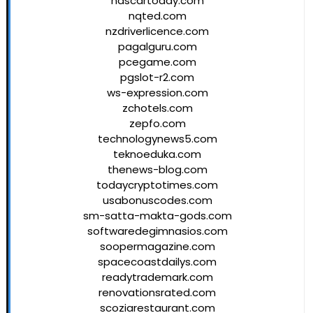
nascartoday.com
nqted.com
nzdriverlicence.com
pagalguru.com
pcegame.com
pgslot-r2.com
ws-expression.com
zchotels.com
zepfo.com
technologynews5.com
teknoeduka.com
thenews-blog.com
todaycryptotimes.com
usabonuscodes.com
sm-satta-makta-gods.com
softwaredegimnasios.com
soopermagazine.com
spacecoastdailys.com
readytrademark.com
renovationsrated.com
scoziarestaurant.com