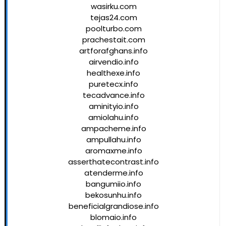
wasirku.com
tejas24.com
poolturbo.com
prachestait.com
artforafghans.info
airvendio.info
healthexe.info
puretecx.info
tecadvance.info
aminityio.info
amiolahu.info
ampacheme.info
ampullahu.info
aromaxme.info
asserthatecontrast.info
atenderme.info
bangumiio.info
bekosunhu.info
beneficialgrandiose.info
blomaio.info