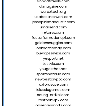
sinbadtravels.com
ukmagzine.com
wareztech.org
usabestnetwork.com
jessepinkmanoutfit.com
umailsend.com
retarys.com
fasterformationcpf.com
goldensnuggles.com
lookbattlemap.com
buyrdpservice.com
yesport.net
tostylo.com
yougetthat.net
sportsnetclub.com
newbestcrypto.com
oxfordsave.com
iclassicgames.com
saung-artikel.com
fasthokivip2.com
observersports.com