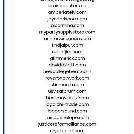
brainboosters.co
amberlately.com
joycebriscoe.com
aicarmina.com
mypartysupplystore.com
annforwisconsin.com
findjaipur.com
cultofjim.com
glimmerick.com
davidfollett.com
newcollegebeat.com
reverbnewyork.com
skinmerch.com
usvisaforum.com
bestmovierulz.com
jagalchi-trade.com
loopersound.com
minapenelope.com
justicereformalliance.com
cryptoglax.com