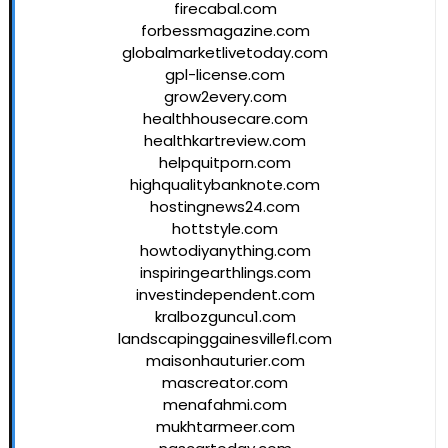
firecabal.com
forbessmagazine.com
globalmarketlivetoday.com
gpl-license.com
grow2every.com
healthhousecare.com
healthkartreview.com
helpquitporn.com
highqualitybanknote.com
hostingnews24.com
hottstyle.com
howtodiyanything.com
inspiringearthlings.com
investindependent.com
kralbozguncu1.com
landscapinggainesvillefl.com
maisonhauturier.com
mascreator.com
menafahmi.com
mukhtarmeer.com