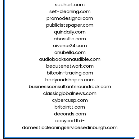
seohart.com
set-cleaning.com
promodesignai.com
publicistspaper.com
quindaily.com
abosulte.com
aiverse24.com
anubella.com
audiobooksonaudible.com
beautenetwork.com
bitcoin-tracing.com
bodyandshapes.com
businessconsultantsroundrock.com
classicglobalnews.com
cybercusp.com
britaintt.com
deconds.com
easycartltd-
domesticcleaningservicesedinburgh.com