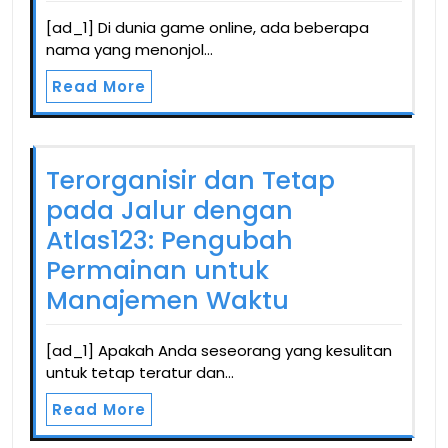
[ad_1] Di dunia game online, ada beberapa
nama yang menonjol…
Read More
Terorganisir dan Tetap
pada Jalur dengan
Atlas123: Pengubah
Permainan untuk
Manajemen Waktu
[ad_1] Apakah Anda seseorang yang kesulitan
untuk tetap teratur dan…
Read More