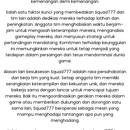
kemenangan demi kemenangan.
Salah satu faktor kunci yang membedakan Squad777 dari
tim lain adalah dedikasi mereka terhadap latihan dan
peningkatan. Anggota tim menghabiskan waktu berjam-
jam untuk mengasah keterampilan mereka, menganalisis
gameplay mereka, dan menyusun strategi untuk
pertandingan mendatang. Komitmen terhadap keunggulan
ini memungkinkan mereka untuk tetap menjadi yang
terdepan dalam persaingan dan terus mendominasi dunia
game.
Alasan lain kesuksesan Squad777 adalah rasa persahabatan
dan kerja tim yang kuat. Setiap anggota tim memiliki
serangkaian keterampilan dan kekuatan unik, dan mereka
bekerja sama dengan lancar untuk mencapai tujuan
mereka. Baik itu mengoordinasikan gerakan mereka dalam
game atau memberikan dukungan dan dorongan satu
sama lain, Squad777 beroperasi sebagai mesin yang
mampu menghadapi tantangan apa pun yang
menghadang.