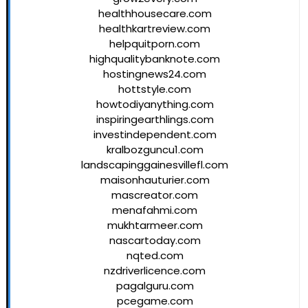
healthhousecare.com
healthkartreview.com
helpquitporn.com
highqualitybanknote.com
hostingnews24.com
hottstyle.com
howtodiyanything.com
inspiringearthlings.com
investindependent.com
kralbozguncu1.com
landscapinggainesvillefl.com
maisonhauturier.com
mascreator.com
menafahmi.com
mukhtarmeer.com
nascartoday.com
nqted.com
nzdriverlicence.com
pagalguru.com
pcegame.com