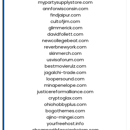
mypartysupplystore.com
annforwisconsin.com
findjaipur.com
cultofjim.com
glimmerick.com
davidfollett.com
newcollegebeat.com
reverbnewyork.com
skinmerch.com
usvisaforum.com
bestmovierulz.com
jagalchi-trade.com
loopersound.com
minapenelope.com
justicereformalliance.com
cryptoglax.com
ohiohobbyplus.com
bogothemes.com
ajino-mingei.com
yourfreehost.info
cheapnorthfacejacketsm.com