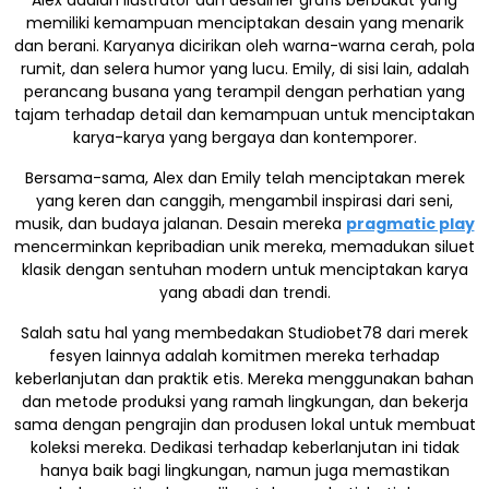
memiliki kemampuan menciptakan desain yang menarik
dan berani. Karyanya dicirikan oleh warna-warna cerah, pola
rumit, dan selera humor yang lucu. Emily, di sisi lain, adalah
perancang busana yang terampil dengan perhatian yang
tajam terhadap detail dan kemampuan untuk menciptakan
karya-karya yang bergaya dan kontemporer.
Bersama-sama, Alex dan Emily telah menciptakan merek
yang keren dan canggih, mengambil inspirasi dari seni,
musik, dan budaya jalanan. Desain mereka
pragmatic play
mencerminkan kepribadian unik mereka, memadukan siluet
klasik dengan sentuhan modern untuk menciptakan karya
yang abadi dan trendi.
Salah satu hal yang membedakan Studiobet78 dari merek
fesyen lainnya adalah komitmen mereka terhadap
keberlanjutan dan praktik etis. Mereka menggunakan bahan
dan metode produksi yang ramah lingkungan, dan bekerja
sama dengan pengrajin dan produsen lokal untuk membuat
koleksi mereka. Dedikasi terhadap keberlanjutan ini tidak
hanya baik bagi lingkungan, namun juga memastikan