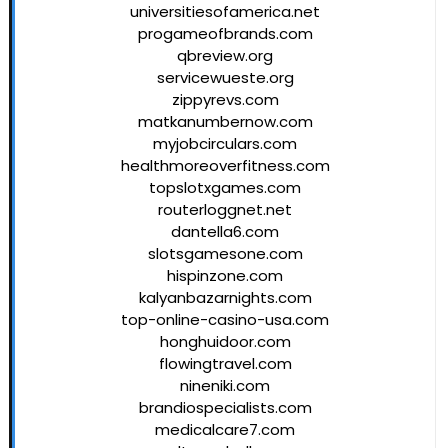
universitiesofamerica.net
progameofbrands.com
qbreview.org
servicewueste.org
zippyrevs.com
matkanumbernow.com
myjobcirculars.com
healthmoreoverfitness.com
topslotxgames.com
routerloggnet.net
dantella6.com
slotsgamesone.com
hispinzone.com
kalyanbazarnights.com
top-online-casino-usa.com
honghuidoor.com
flowingtravel.com
nineniki.com
brandiospecialists.com
medicalcare7.com