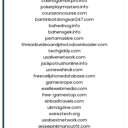
casinogambitpro.info
pokerplaymasters.info
courseoncourse.com
bantinbatdongsan247.com
bahednog.info
bahenxgek.info
pertamaskre.com
threadsvideoandphotodownloader.com
techgiddy.com
usalivenetwork.com
jackpotrushonline.info
ucnewshindi.com
freecellphonedatabase.com
gamersrope.com
exellewebmedia.com
free-gamestop.com
sinbadtravels.com
ukmagzine.com
wareztech.org
usabestnetwork.com
jessepinkmanoutfit.com