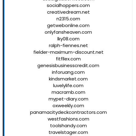
socialhoppers.com
creativedream.net
n2315.com
getwebonline.com
onlyfansheaven.com
lky08.com
ralph-fiennes.net
fielder-maximum-discount.net
fitfllex.com
genesisbusinesscredit.com
inforuang.com
kindsmarket.com
luvelylife.com
macramb.com
mypet-diary.com
oxweekly.com
panamacitydeckcontractors.com
westfashions.com
toolshandy.com
travelstager.com