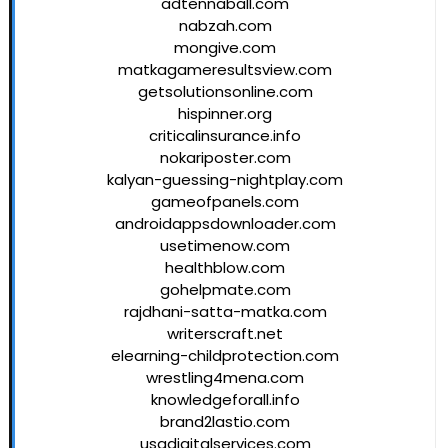
adtennaball.com
nabzah.com
mongive.com
matkagameresultsview.com
getsolutionsonline.com
hispinner.org
criticalinsurance.info
nokariposter.com
kalyan-guessing-nightplay.com
gameofpanels.com
androidappsdownloader.com
usetimenow.com
healthblow.com
gohelpmate.com
rajdhani-satta-matka.com
writerscraft.net
elearning-childprotection.com
wrestling4mena.com
knowledgeforall.info
brand2lastio.com
usadigitalservices.com