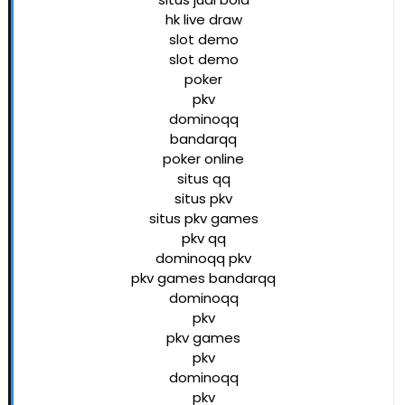
hk live draw
slot demo
slot demo
poker
pkv
dominoqq
bandarqq
poker online
situs qq
situs pkv
situs pkv games
pkv qq
dominoqq pkv
pkv games bandarqq
dominoqq
pkv
pkv games
pkv
dominoqq
pkv