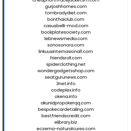
gurjoshhomes.com
tombradydiet.com
bonthaiclub.com
casusbelli-mod.com
bookplatesociety.com
lebnewsmedia.com
sonosonora.com
linkuusinternasional1.com
friendsroll.com
spiderclothing.net
wondergadgetsshop.com
seatgurunews.com
3net.info
codeplex.info
okena.info
akunidpropokerqq.com
bespokecardetailing.com
bestfriendscredit.com
elibrary.biz
eczema-naturalcures.com