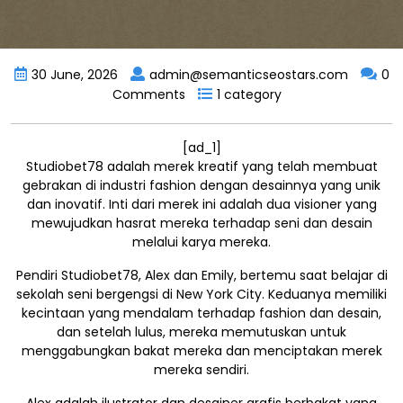
30 June, 2026
admin@semanticseostars.com
0
Comments
1 category
[ad_1]
Studiobet78 adalah merek kreatif yang telah membuat
gebrakan di industri fashion dengan desainnya yang unik
dan inovatif. Inti dari merek ini adalah dua visioner yang
mewujudkan hasrat mereka terhadap seni dan desain
melalui karya mereka.
Pendiri Studiobet78, Alex dan Emily, bertemu saat belajar di
sekolah seni bergengsi di New York City. Keduanya memiliki
kecintaan yang mendalam terhadap fashion dan desain,
dan setelah lulus, mereka memutuskan untuk
menggabungkan bakat mereka dan menciptakan merek
mereka sendiri.
Alex adalah ilustrator dan desainer grafis berbakat yang