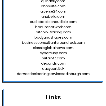
quindaily.com
abosulte.com
aiverse24.com
anubella.com
audiobooksonaudible.com
beautenetwork.com
bitcoin-tracing.com
bodyandshapes.com
businessconsultantsroundrock.com
classicglobalnews.com
cybercusp.com
britaintt.com
deconds.com
easycartltd-
domesticcleaningservicesedinburgh.com
Links