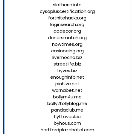
slotherio.info
cysapluscertification.org
fortnitehacks.org
loginsearch.org
aodecor.org
donorsmatch.org
nowtimes.org
casinoeing.org
livemocha.biz
streetlife.biz
hyves.biz
enoughinfo.net
pinhive.net
warnabet.net
bollym4u.me
bolly2tollyblog.me
pandaclub.me
flyttevask.io
byhous.com
hartfordplazahotel.com