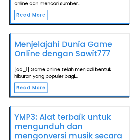
online dan mencari sumber…
Read More
Menjelajahi Dunia Game
Online dengan Sawit777
[ad_1] Game online telah menjadi bentuk
hiburan yang populer bagi…
Read More
YMP3: Alat terbaik untuk
mengunduh dan
mengonversi musik secara