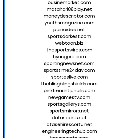
businemarket.com
matahari88play.net
moneydescriptor.com
youthsmagazine.com
painaidee.net
sportsdarkest.com
webtoon.biz
thesportswires.com
hyungpro.com
sportingnewsnet.com
sportstime24day.com
sporteslive.com
theblingblingshields.com
pinkfrenchtipnails.com
newgamestv.com
sportsgallerys.com
sportsmirrors.net
datasports.net
atasehirescortu.net
engineeringtechub.com
jerryescorts.com