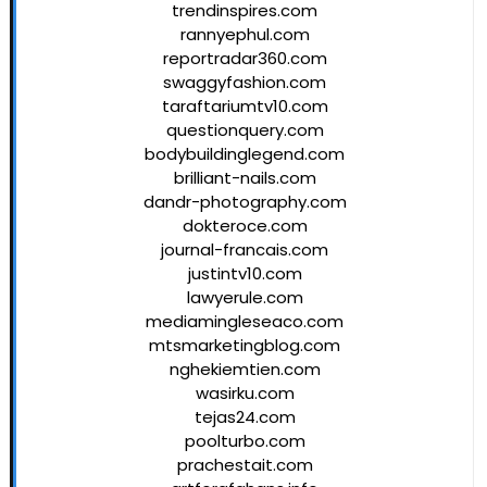
trendinspires.com
rannyephul.com
reportradar360.com
swaggyfashion.com
taraftariumtv10.com
questionquery.com
bodybuildinglegend.com
brilliant-nails.com
dandr-photography.com
dokteroce.com
journal-francais.com
justintv10.com
lawyerule.com
mediamingleseaco.com
mtsmarketingblog.com
nghekiemtien.com
wasirku.com
tejas24.com
poolturbo.com
prachestait.com