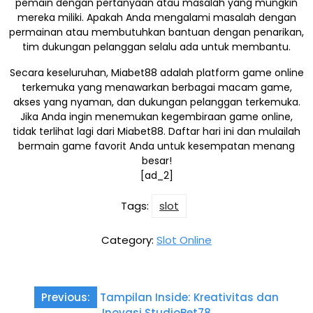
pemain dengan pertanyaan atau masalah yang mungkin
mereka miliki. Apakah Anda mengalami masalah dengan
permainan atau membutuhkan bantuan dengan penarikan,
tim dukungan pelanggan selalu ada untuk membantu.
Secara keseluruhan, Miabet88 adalah platform game online
terkemuka yang menawarkan berbagai macam game,
akses yang nyaman, dan dukungan pelanggan terkemuka.
Jika Anda ingin menemukan kegembiraan game online,
tidak terlihat lagi dari Miabet88. Daftar hari ini dan mulailah
bermain game favorit Anda untuk kesempatan menang
besar!
[ad_2]
Tags:
slot
Category:
Slot Online
Post
Previous:
Tampilan Inside: Kreativitas dan
navigation
Inovasi StudioBet78