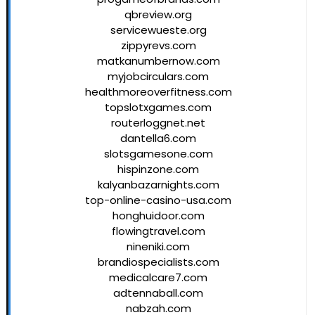
qbreview.org
servicewueste.org
zippyrevs.com
matkanumbernow.com
myjobcirculars.com
healthmoreoverfitness.com
topslotxgames.com
routerloggnet.net
dantella6.com
slotsgamesone.com
hispinzone.com
kalyanbazarnights.com
top-online-casino-usa.com
honghuidoor.com
flowingtravel.com
nineniki.com
brandiospecialists.com
medicalcare7.com
adtennaball.com
nabzah.com