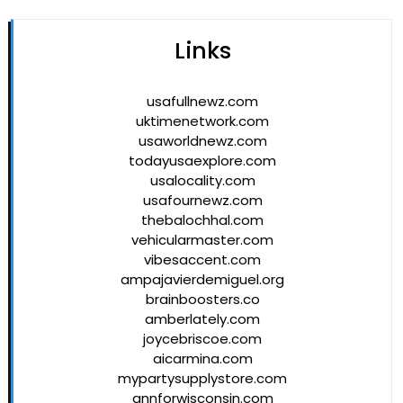
Links
usafullnewz.com
uktimenetwork.com
usaworldnewz.com
todayusaexplore.com
usalocality.com
usafournewz.com
thebalochhal.com
vehicularmaster.com
vibesaccent.com
ampajavierdemiguel.org
brainboosters.co
amberlately.com
joycebriscoe.com
aicarmina.com
mypartysupplystore.com
annforwisconsin.com