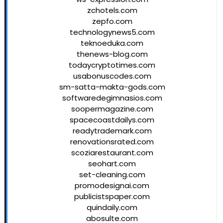
zchotels.com
zepfo.com
technologynews5.com
teknoeduka.com
thenews-blog.com
todaycryptotimes.com
usabonuscodes.com
sm-satta-makta-gods.com
softwaredegimnasios.com
soopermagazine.com
spacecoastdailys.com
readytrademark.com
renovationsrated.com
scoziarestaurant.com
seohart.com
set-cleaning.com
promodesignai.com
publicistspaper.com
quindaily.com
abosulte.com