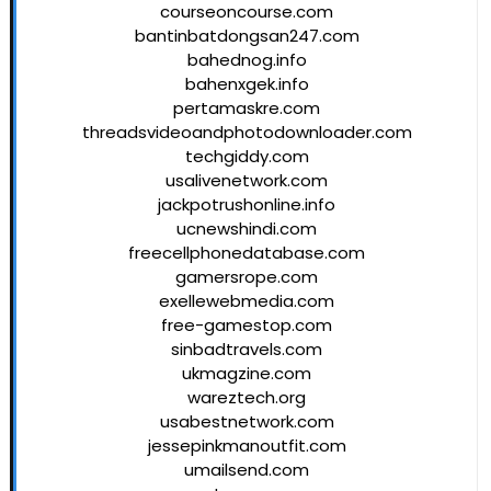
courseoncourse.com
bantinbatdongsan247.com
bahednog.info
bahenxgek.info
pertamaskre.com
threadsvideoandphotodownloader.com
techgiddy.com
usalivenetwork.com
jackpotrushonline.info
ucnewshindi.com
freecellphonedatabase.com
gamersrope.com
exellewebmedia.com
free-gamestop.com
sinbadtravels.com
ukmagzine.com
wareztech.org
usabestnetwork.com
jessepinkmanoutfit.com
umailsend.com