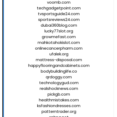
voomb.com
techgadgetpoint.com
tvsportsguide24.com
sportsreviews24.com
dubai360blog.com
lucky77slot.org
growmefast.com
mahkotahokislot.com
onlinecancerpharm.com
ufalek.org
mattress-disposal.com
happyflooringandcabinets.com
bodybuildinglife.co
qrdoggy.com
technologygud.com
realshocknews.com
pickgb.com
healthmistakes.com
ksfashiondresses.com
patterntrader.org