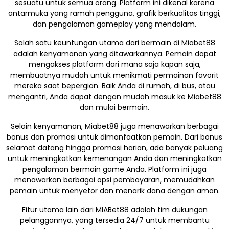
sesuatu untuk semua orang. Platform ini dikenal karena
antarmuka yang ramah pengguna, grafik berkualitas tinggi,
dan pengalaman gameplay yang mendalam.
Salah satu keuntungan utama dari bermain di Miabet88
adalah kenyamanan yang ditawarkannya. Pemain dapat
mengakses platform dari mana saja kapan saja,
membuatnya mudah untuk menikmati permainan favorit
mereka saat bepergian. Baik Anda di rumah, di bus, atau
mengantri, Anda dapat dengan mudah masuk ke Miabet88
dan mulai bermain.
Selain kenyamanan, Miabet88 juga menawarkan berbagai
bonus dan promosi untuk dimanfaatkan pemain. Dari bonus
selamat datang hingga promosi harian, ada banyak peluang
untuk meningkatkan kemenangan Anda dan meningkatkan
pengalaman bermain game Anda. Platform ini juga
menawarkan berbagai opsi pembayaran, memudahkan
pemain untuk menyetor dan menarik dana dengan aman.
Fitur utama lain dari MIABet88 adalah tim dukungan
pelanggannya, yang tersedia 24/7 untuk membantu