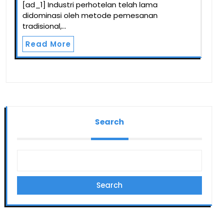
[ad_1] Industri perhotelan telah lama
didominasi oleh metode pemesanan
tradisional,…
Read More
Search
Search