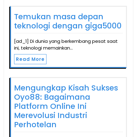
Temukan masa depan
teknologi dengan giga5000
[ad_1] Di dunia yang berkembang pesat saat
ini, teknologi memainkan…
Read More
Mengungkap Kisah Sukses
Oyo88: Bagaimana
Platform Online Ini
Merevolusi Industri
Perhotelan