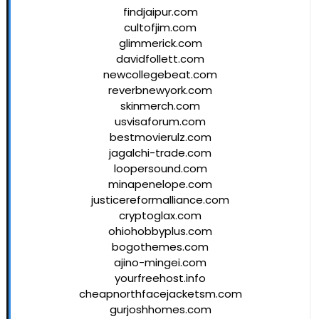
findjaipur.com
cultofjim.com
glimmerick.com
davidfollett.com
newcollegebeat.com
reverbnewyork.com
skinmerch.com
usvisaforum.com
bestmovierulz.com
jagalchi-trade.com
loopersound.com
minapenelope.com
justicereformalliance.com
cryptoglax.com
ohiohobbyplus.com
bogothemes.com
ajino-mingei.com
yourfreehost.info
cheapnorthfacejacketsm.com
gurjoshhomes.com