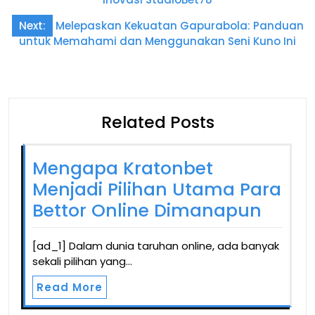
Next:
Melepaskan Kekuatan Gapurabola: Panduan
untuk Memahami dan Menggunakan Seni Kuno Ini
Related Posts
Mengapa Kratonbet
Menjadi Pilihan Utama Para
Bettor Online Dimanapun
[ad_1] Dalam dunia taruhan online, ada banyak
sekali pilihan yang…
Read More