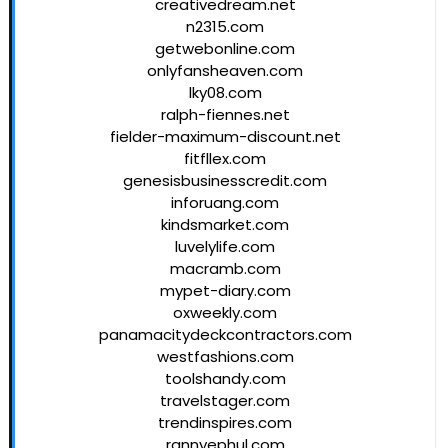
creativedream.net
n2315.com
getwebonline.com
onlyfansheaven.com
lky08.com
ralph-fiennes.net
fielder-maximum-discount.net
fitfllex.com
genesisbusinesscredit.com
inforuang.com
kindsmarket.com
luvelylife.com
macramb.com
mypet-diary.com
oxweekly.com
panamacitydeckcontractors.com
westfashions.com
toolshandy.com
travelstager.com
trendinspires.com
rannyephul.com