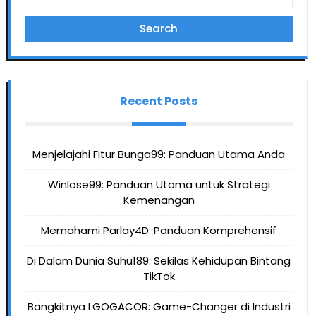
Search
Recent Posts
Menjelajahi Fitur Bunga99: Panduan Utama Anda
Winlose99: Panduan Utama untuk Strategi
Kemenangan
Memahami Parlay4D: Panduan Komprehensif
Di Dalam Dunia Suhu189: Sekilas Kehidupan Bintang
TikTok
Bangkitnya LGOGACOR: Game-Changer di Industri