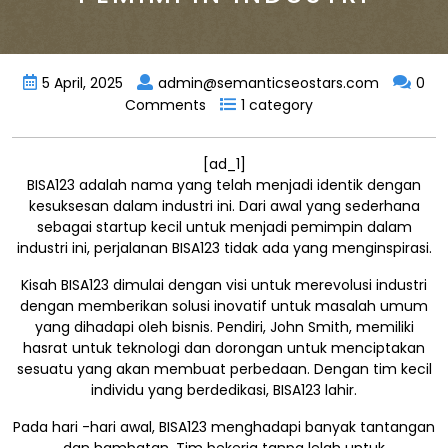
5 April, 2025
admin@semanticseostars.com
0
Comments
1 category
[ad_1]
BISA123 adalah nama yang telah menjadi identik dengan
kesuksesan dalam industri ini. Dari awal yang sederhana
sebagai startup kecil untuk menjadi pemimpin dalam
industri ini, perjalanan BISA123 tidak ada yang menginspirasi.
Kisah BISA123 dimulai dengan visi untuk merevolusi industri
dengan memberikan solusi inovatif untuk masalah umum
yang dihadapi oleh bisnis. Pendiri, John Smith, memiliki
hasrat untuk teknologi dan dorongan untuk menciptakan
sesuatu yang akan membuat perbedaan. Dengan tim kecil
individu yang berdedikasi, BISA123 lahir.
Pada hari -hari awal, BISA123 menghadapi banyak tantangan
dan hambatan. Tim bekerja tanpa lelah untuk