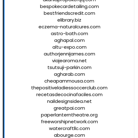
bespokecardetailing.com
bestfriendscredit.com
elibrary.biz
eczema-naturalcures.com
astro-bath.com
aghapal.com
altu-expo.com
authorjennijames.com
viajearoma.net
tsutsuji-parkin.com
agharab.com
cheapammousa.com
thepositiveladiessoccerclub.com
recetasdecocinafaciles.com
naildesignsidea.net
greatpai.com
paperlanterntheatre.org
freeworshipnetwork.com
watercraftllc.com
abourge.com