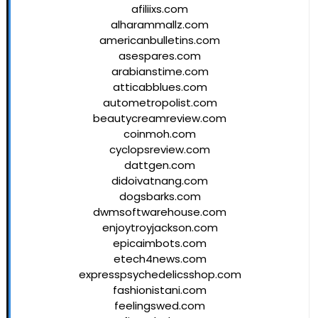
afiliixs.com
alharammallz.com
americanbulletins.com
asespares.com
arabianstime.com
atticabblues.com
autometropolist.com
beautycreamreview.com
coinmoh.com
cyclopsreview.com
dattgen.com
didoivatnang.com
dogsbarks.com
dwmsoftwarehouse.com
enjoytroyjackson.com
epicaimbots.com
etech4news.com
expresspsychedelicsshop.com
fashionistani.com
feelingswed.com