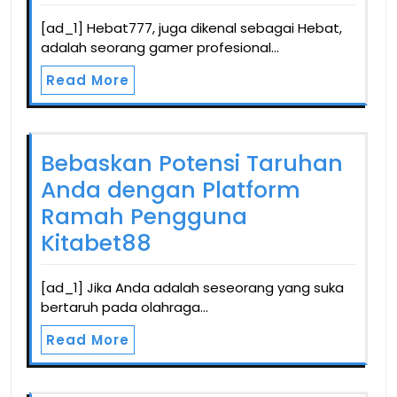
[ad_1] Hebat777, juga dikenal sebagai Hebat,
adalah seorang gamer profesional…
Read More
Bebaskan Potensi Taruhan
Anda dengan Platform
Ramah Pengguna
Kitabet88
[ad_1] Jika Anda adalah seseorang yang suka
bertaruh pada olahraga…
Read More