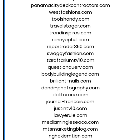
panamacitydeckcontractors.com
westfashions.com
toolshandy.com
travelstager.com
trendinspires.com
rannyephul.com
reportradar360.com
swaggyfashion.com
taraftariumtv10.com
questionquery.com
bodybuildinglegend.com
brilliant-nails.com
dandr-photography.com
dokteroce.com
journal-francais.com
justintv10.com
lawyerule.com
mediamingleseaco.com
mtsmarketingblog.com
nghekiemtien.com