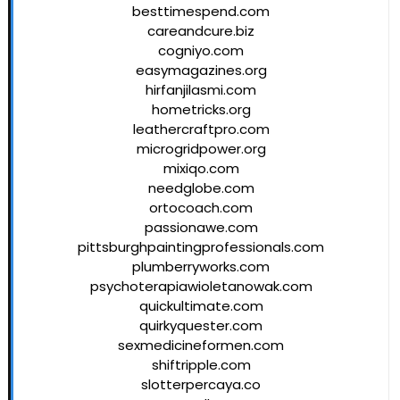
besttimespend.com
careandcure.biz
cogniyo.com
easymagazines.org
hirfanjilasmi.com
hometricks.org
leathercraftpro.com
microgridpower.org
mixiqo.com
needglobe.com
ortocoach.com
passionawe.com
pittsburghpaintingprofessionals.com
plumberryworks.com
psychoterapiawioletanowak.com
quickultimate.com
quirkyquester.com
sexmedicineformen.com
shiftripple.com
slotterpercaya.co