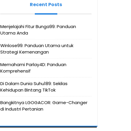
Recent Posts
Menjelajahi Fitur Bunga99: Panduan
Utama Anda
Winlose99: Panduan Utama untuk
Strategi Kemenangan
Memahami Parlay4D: Panduan
Komprehensif
Di Dalam Dunia Suhu189: Sekilas
Kehidupan Bintang TikTok
Bangkitnya LGOGACOR: Game-Changer
di Industri Pertanian