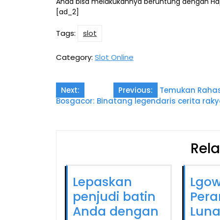
Anda bisa melakukannya beruntung dengan Ha
[ad_2]
Tags:
slot
Category:
Slot Online
Post
Next:
Previous:
Temukan Rahasi
Bosgacor: Binatang legendaris cerita rak
navigation
Rela
Lepaskan
Lgow
penjudi batin
Pera
Anda dengan
Luna