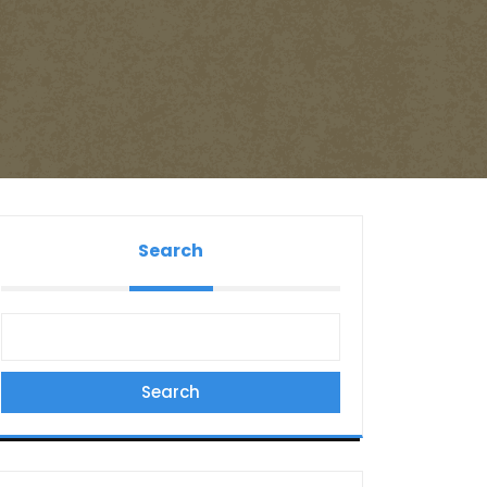
Search
Search