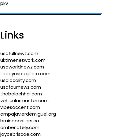
pkv
Links
usafullnewz.com
uktimenetwork.com
usaworldnewz.com
todayusaexplore.com
usalocality.com
usafournewz.com
thebalochhal.com
vehicularmaster.com
vibesaccent.com
ampajavierdemiguel.org
brainboosters.co
amberlately.com
joycebriscoe.com