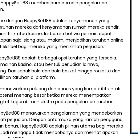
n, HappyBet188 memberi para pemain pengalaman
n.
line dengan HappyBet188 adalah kenyamanan yang
ruhan mereka dari kenyamanan rumah mereka sendiri,
an fisik atau kasino. Ini berarti bahwa pemain dapat
apan saja, siang atau malam, menjadikan taruhan online
leksibel bagi mereka yang menikmati perjudian.
ppyBet188 adalah berbagai opsi taruhan yang tersedia.
ainan kasino, atau bentuk perjudian lainnya,
g. Dari sepak bola dan bola basket hingga roulette dan
ihan taruhan di platform.
ga menawarkan peluang dan bonus yang kompetitif untuk
rpotensi menang besar ketika mereka menempatkan
gkat kegembiraan ekstra pada pengalaman taruhan.
HappyBet188 menawarkan pengalaman yang mendebarkan
ti perjudian. Dengan antarmuka yang ramah pengguna,
 dan bonus, HappyBet188 adalah pilihan utama bagi mereka
. Jadi mengapa tidak mencobanya dan melihat apakah