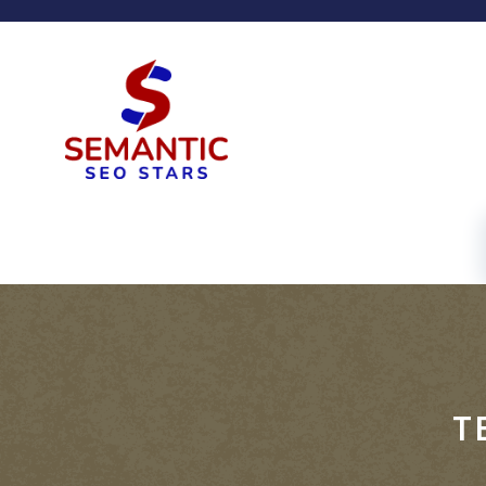
Skip
to
content
T