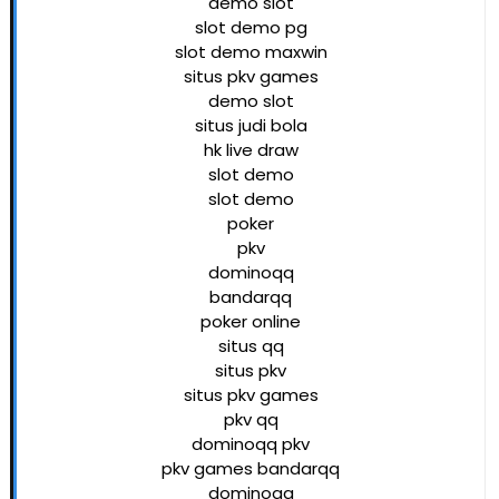
demo slot
slot demo pg
slot demo maxwin
situs pkv games
demo slot
situs judi bola
hk live draw
slot demo
slot demo
poker
pkv
dominoqq
bandarqq
poker online
situs qq
situs pkv
situs pkv games
pkv qq
dominoqq pkv
pkv games bandarqq
dominoqq