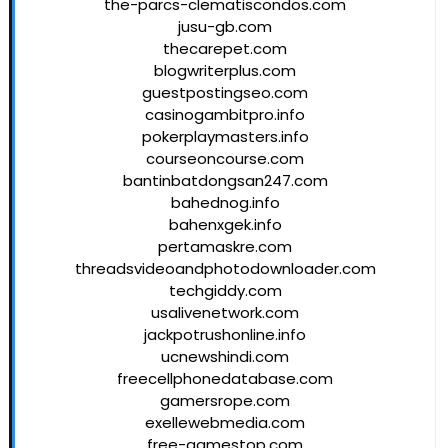
the-parcs-clematiscondos.com
jusu-gb.com
thecarepet.com
blogwriterplus.com
guestpostingseo.com
casinogambitpro.info
pokerplaymasters.info
courseoncourse.com
bantinbatdongsan247.com
bahednog.info
bahenxgek.info
pertamaskre.com
threadsvideoandphotodownloader.com
techgiddy.com
usalivenetwork.com
jackpotrushonline.info
ucnewshindi.com
freecellphonedatabase.com
gamersrope.com
exellewebmedia.com
free-gamestop.com