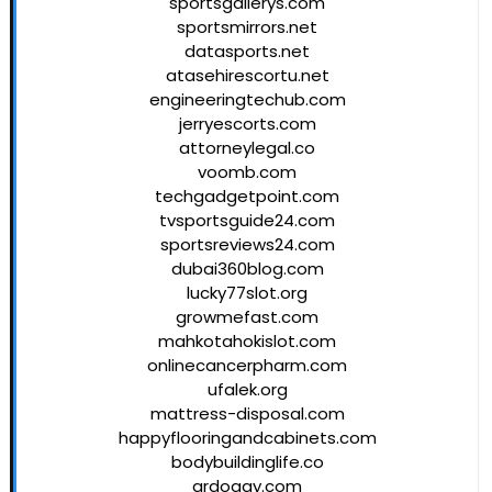
sportsgallerys.com
sportsmirrors.net
datasports.net
atasehirescortu.net
engineeringtechub.com
jerryescorts.com
attorneylegal.co
voomb.com
techgadgetpoint.com
tvsportsguide24.com
sportsreviews24.com
dubai360blog.com
lucky77slot.org
growmefast.com
mahkotahokislot.com
onlinecancerpharm.com
ufalek.org
mattress-disposal.com
happyflooringandcabinets.com
bodybuildinglife.co
qrdoggy.com