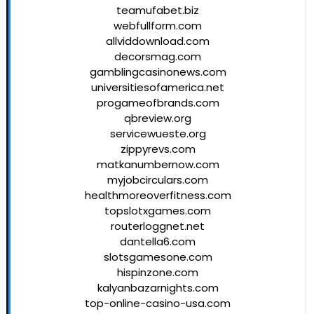
teamufabet.biz
webfullform.com
allviddownload.com
decorsmag.com
gamblingcasinonews.com
universitiesofamerica.net
progameofbrands.com
qbreview.org
servicewueste.org
zippyrevs.com
matkanumbernow.com
myjobcirculars.com
healthmoreoverfitness.com
topslotxgames.com
routerloggnet.net
dantella6.com
slotsgamesone.com
hispinzone.com
kalyanbazarnights.com
top-online-casino-usa.com