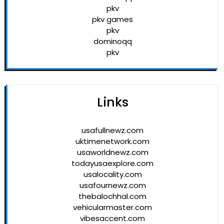
pkv
pkv games
pkv
dominoqq
pkv
Links
usafullnewz.com
uktimenetwork.com
usaworldnewz.com
todayusaexplore.com
usalocality.com
usafournewz.com
thebalochhal.com
vehicularmaster.com
vibesaccent.com