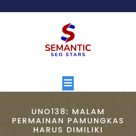
Skip
to
content
Open
Button
UNO138: MALAM
PERMAINAN PAMUNGKAS
HARUS DIMILIKI