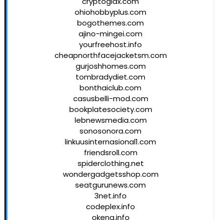
cryptoglax.com
ohiohobbyplus.com
bogothemes.com
ajino-mingei.com
yourfreehost.info
cheapnorthfacejacketsm.com
gurjoshhomes.com
tombradydiet.com
bonthaiclub.com
casusbelli-mod.com
bookplatesociety.com
lebnewsmedia.com
sonosonora.com
linkuusinternasional1.com
friendsroll.com
spiderclothing.net
wondergadgetsshop.com
seatgurunews.com
3net.info
codeplex.info
okena.info