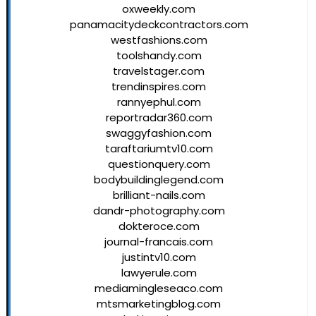
oxweekly.com
panamacitydeckcontractors.com
westfashions.com
toolshandy.com
travelstager.com
trendinspires.com
rannyephul.com
reportradar360.com
swaggyfashion.com
taraftariumtv10.com
questionquery.com
bodybuildinglegend.com
brilliant-nails.com
dandr-photography.com
dokteroce.com
journal-francais.com
justintv10.com
lawyerule.com
mediamingleseaco.com
mtsmarketingblog.com