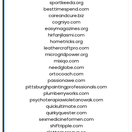
sportkeeda.org
besttimespend.com
careandcure.biz
cogniyo.com
easymagazines.org
hirfanjilasmi.com
hometricks.org
leathercraftpro.com
microgridpower.org
mixiqo.com
needglobe.com
ortocoach.com
passionawe.com
pittsburghpaintingprofessionals.com
plumberryworks.com
psychoterapiawioletanowak.com
quickultimate.com
quirkyquester.com
sexmedicineformen.com
shiftripple.com