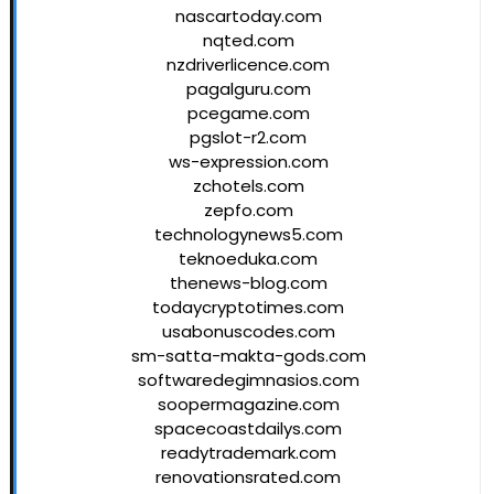
nascartoday.com
nqted.com
nzdriverlicence.com
pagalguru.com
pcegame.com
pgslot-r2.com
ws-expression.com
zchotels.com
zepfo.com
technologynews5.com
teknoeduka.com
thenews-blog.com
todaycryptotimes.com
usabonuscodes.com
sm-satta-makta-gods.com
softwaredegimnasios.com
soopermagazine.com
spacecoastdailys.com
readytrademark.com
renovationsrated.com