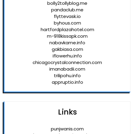
bolly2tollyblog.me
pandaclub.me
flyttevask.io
byhous.com
hartfordplazahotel.com
m-918kissapk.com
nabavkame.info
gakbiasa.com
iflowerhu.info
chicagocrystalconnection.com
imanabadii.com
trilipohu.info
appruptio.info
Links
punjwanis.com