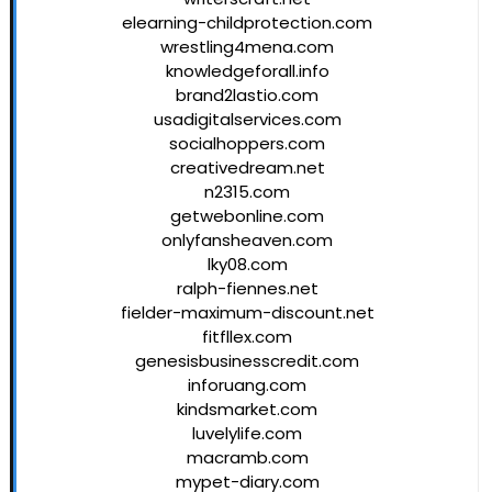
elearning-childprotection.com
wrestling4mena.com
knowledgeforall.info
brand2lastio.com
usadigitalservices.com
socialhoppers.com
creativedream.net
n2315.com
getwebonline.com
onlyfansheaven.com
lky08.com
ralph-fiennes.net
fielder-maximum-discount.net
fitfllex.com
genesisbusinesscredit.com
inforuang.com
kindsmarket.com
luvelylife.com
macramb.com
mypet-diary.com