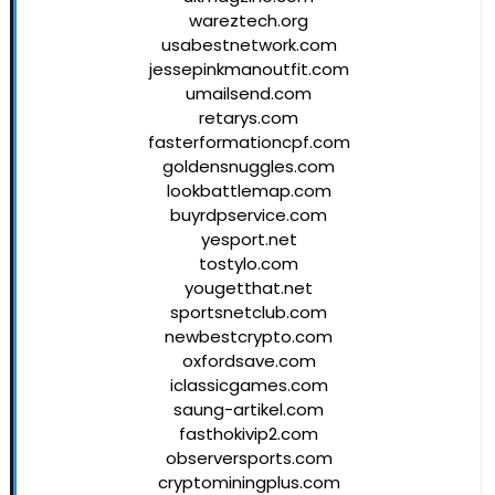
wareztech.org
usabestnetwork.com
jessepinkmanoutfit.com
umailsend.com
retarys.com
fasterformationcpf.com
goldensnuggles.com
lookbattlemap.com
buyrdpservice.com
yesport.net
tostylo.com
yougetthat.net
sportsnetclub.com
newbestcrypto.com
oxfordsave.com
iclassicgames.com
saung-artikel.com
fasthokivip2.com
observersports.com
cryptominingplus.com