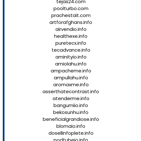
tejas24.com
poolturbo.com
prachestait.com
artforafghans.info
airvendio.info
healthexe.info
puretecx.info
tecadvance.info
aminityio.info
amiolahu.info
ampacheme.info
ampullahu.info
aromaxme.info
asserthatecontrast.info
atenderme.info
bangumiio.info
bekosunhu.info
beneficialgrandiose.info
blomaio.info
dosellinfoplete.info
podtubeio.info