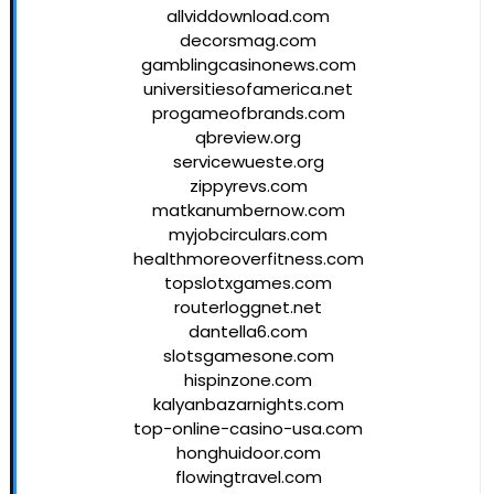
allviddownload.com
decorsmag.com
gamblingcasinonews.com
universitiesofamerica.net
progameofbrands.com
qbreview.org
servicewueste.org
zippyrevs.com
matkanumbernow.com
myjobcirculars.com
healthmoreoverfitness.com
topslotxgames.com
routerloggnet.net
dantella6.com
slotsgamesone.com
hispinzone.com
kalyanbazarnights.com
top-online-casino-usa.com
honghuidoor.com
flowingtravel.com