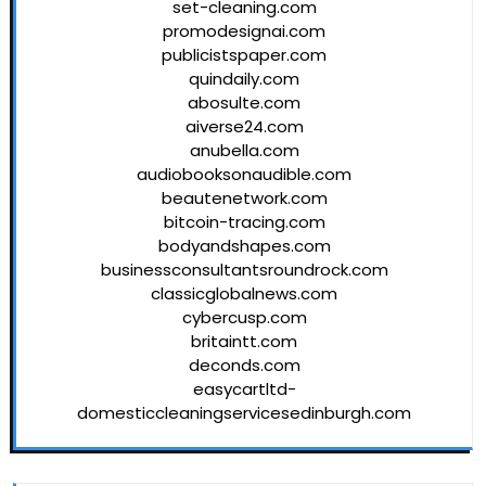
set-cleaning.com
promodesignai.com
publicistspaper.com
quindaily.com
abosulte.com
aiverse24.com
anubella.com
audiobooksonaudible.com
beautenetwork.com
bitcoin-tracing.com
bodyandshapes.com
businessconsultantsroundrock.com
classicglobalnews.com
cybercusp.com
britaintt.com
deconds.com
easycartltd-
domesticcleaningservicesedinburgh.com