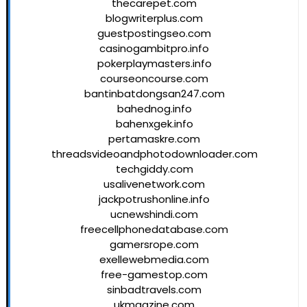
thecarepet.com
blogwriterplus.com
guestpostingseo.com
casinogambitpro.info
pokerplaymasters.info
courseoncourse.com
bantinbatdongsan247.com
bahednog.info
bahenxgek.info
pertamaskre.com
threadsvideoandphotodownloader.com
techgiddy.com
usalivenetwork.com
jackpotrushonline.info
ucnewshindi.com
freecellphonedatabase.com
gamersrope.com
exellewebmedia.com
free-gamestop.com
sinbadtravels.com
ukmagzine.com