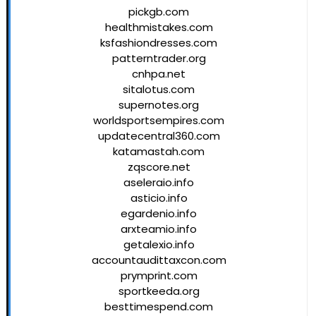
pickgb.com
healthmistakes.com
ksfashiondresses.com
patterntrader.org
cnhpa.net
sitalotus.com
supernotes.org
worldsportsempires.com
updatecentral360.com
katamastah.com
zqscore.net
aseleraio.info
asticio.info
egardenio.info
arxteamio.info
getalexio.info
accountaudittaxcon.com
prymprint.com
sportkeeda.org
besttimespend.com