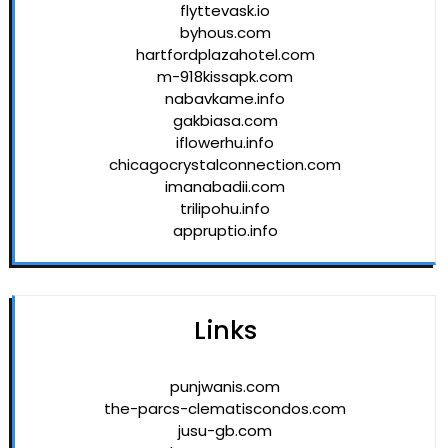
flyttevask.io
byhous.com
hartfordplazahotel.com
m-918kissapk.com
nabavkame.info
gakbiasa.com
iflowerhu.info
chicagocrystalconnection.com
imanabadii.com
trilipohu.info
appruptio.info
Links
punjwanis.com
the-parcs-clematiscondos.com
jusu-gb.com