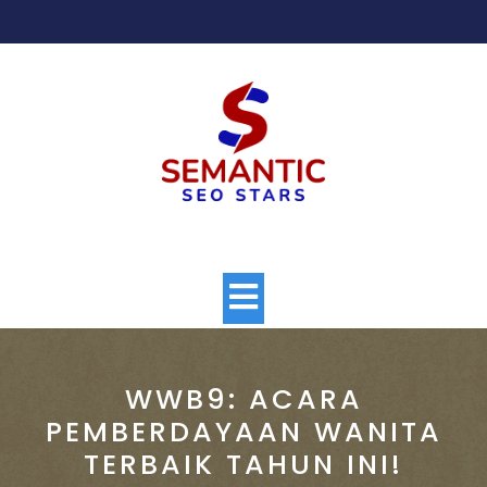
Skip
to
content
Open
Button
WWB9: ACARA
PEMBERDAYAAN WANITA
TERBAIK TAHUN INI!