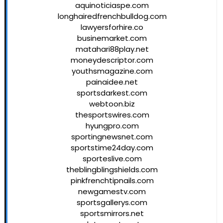
aquinoticiaspe.com
longhairedfrenchbulldog.com
lawyersforhire.co
businemarket.com
matahari88play.net
moneydescriptor.com
youthsmagazine.com
painaidee.net
sportsdarkest.com
webtoon.biz
thesportswires.com
hyungpro.com
sportingnewsnet.com
sportstime24day.com
sporteslive.com
theblingblingshields.com
pinkfrenchtipnails.com
newgamestv.com
sportsgallerys.com
sportsmirrors.net