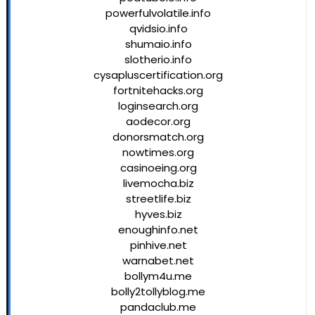
powerfulvolatile.info
qvidsio.info
shumaio.info
slotherio.info
cysapluscertification.org
fortnitehacks.org
loginsearch.org
aodecor.org
donorsmatch.org
nowtimes.org
casinoeing.org
livemocha.biz
streetlife.biz
hyves.biz
enoughinfo.net
pinhive.net
warnabet.net
bollym4u.me
bolly2tollyblog.me
pandaclub.me