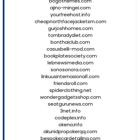
bogothemes.com
ajino-mingei.com
yourfreehost.info
cheapnorthfacejacketsm.com
gurjoshhomes.com
tombradydiet.com
bonthaiclub.com
casusbelli-mod.com
bookplatesociety.com
lebnewsmedia.com
sonosonora.com
linkuusinternasional1.com
friendsroll.com
spiderclothing.net
wondergadgetsshop.com
seatgurunews.com
3net.info
codeplex.info
okena.info
akunidpropokerqq.com
bespokecardetailing.com