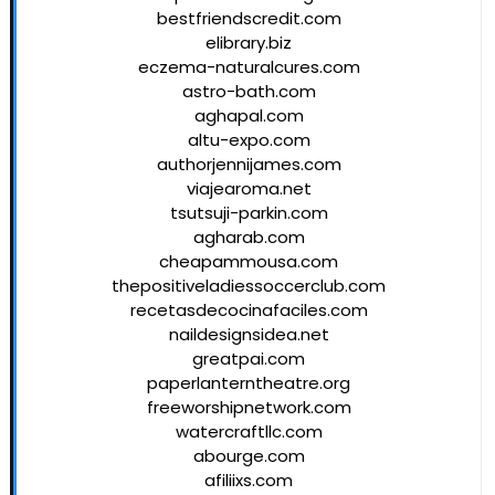
bestfriendscredit.com
elibrary.biz
eczema-naturalcures.com
astro-bath.com
aghapal.com
altu-expo.com
authorjennijames.com
viajearoma.net
tsutsuji-parkin.com
agharab.com
cheapammousa.com
thepositiveladiessoccerclub.com
recetasdecocinafaciles.com
naildesignsidea.net
greatpai.com
paperlanterntheatre.org
freeworshipnetwork.com
watercraftllc.com
abourge.com
afiliixs.com