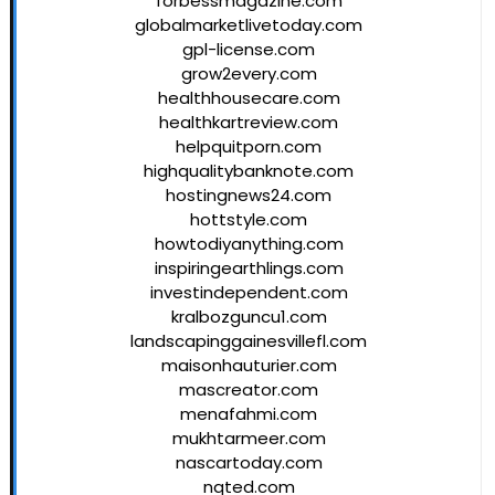
forbessmagazine.com
globalmarketlivetoday.com
gpl-license.com
grow2every.com
healthhousecare.com
healthkartreview.com
helpquitporn.com
highqualitybanknote.com
hostingnews24.com
hottstyle.com
howtodiyanything.com
inspiringearthlings.com
investindependent.com
kralbozguncu1.com
landscapinggainesvillefl.com
maisonhauturier.com
mascreator.com
menafahmi.com
mukhtarmeer.com
nascartoday.com
nqted.com