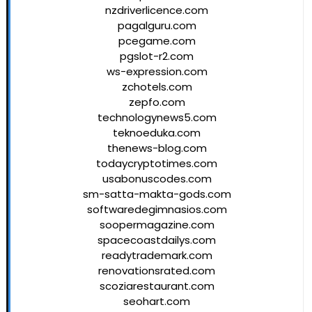
nzdriverlicence.com
pagalguru.com
pcegame.com
pgslot-r2.com
ws-expression.com
zchotels.com
zepfo.com
technologynews5.com
teknoeduka.com
thenews-blog.com
todaycryptotimes.com
usabonuscodes.com
sm-satta-makta-gods.com
softwaredegimnasios.com
soopermagazine.com
spacecoastdailys.com
readytrademark.com
renovationsrated.com
scoziarestaurant.com
seohart.com