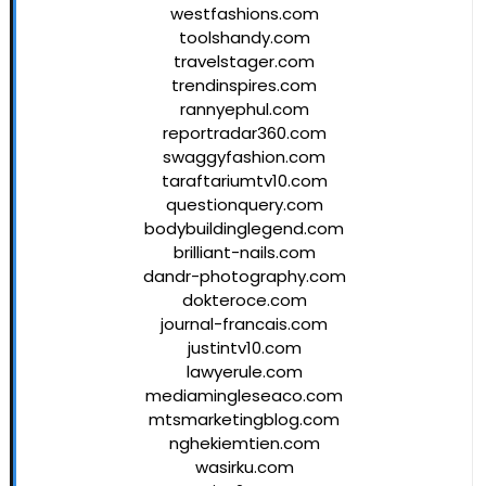
westfashions.com
toolshandy.com
travelstager.com
trendinspires.com
rannyephul.com
reportradar360.com
swaggyfashion.com
taraftariumtv10.com
questionquery.com
bodybuildinglegend.com
brilliant-nails.com
dandr-photography.com
dokteroce.com
journal-francais.com
justintv10.com
lawyerule.com
mediamingleseaco.com
mtsmarketingblog.com
nghekiemtien.com
wasirku.com