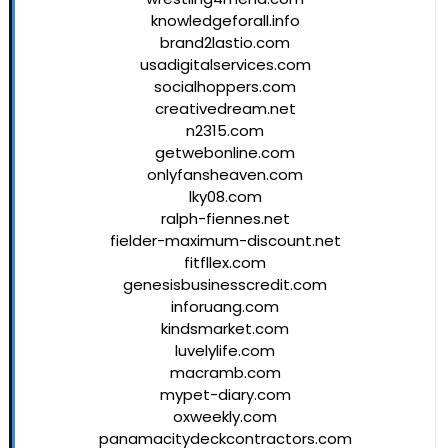
knowledgeforall.info
brand2lastio.com
usadigitalservices.com
socialhoppers.com
creativedream.net
n2315.com
getwebonline.com
onlyfansheaven.com
lky08.com
ralph-fiennes.net
fielder-maximum-discount.net
fitfllex.com
genesisbusinesscredit.com
inforuang.com
kindsmarket.com
luvelylife.com
macramb.com
mypet-diary.com
oxweekly.com
panamacitydeckcontractors.com