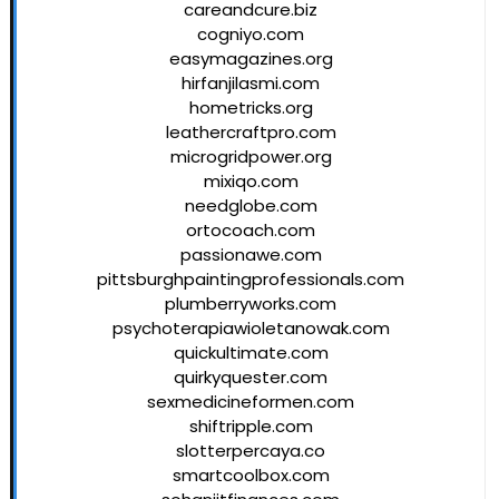
careandcure.biz
cogniyo.com
easymagazines.org
hirfanjilasmi.com
hometricks.org
leathercraftpro.com
microgridpower.org
mixiqo.com
needglobe.com
ortocoach.com
passionawe.com
pittsburghpaintingprofessionals.com
plumberryworks.com
psychoterapiawioletanowak.com
quickultimate.com
quirkyquester.com
sexmedicineformen.com
shiftripple.com
slotterpercaya.co
smartcoolbox.com