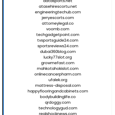
datasports.net
atasehirescortu.net
engineeringtechub.com
jerryescorts.com
attorneylegal.co
voomb.com
techgadgetpoint.com
tvsportsguide24.com
sportsreviews24.com
dubai360blog.com
lucky77slot.org
growmefast.com
mahkotahokislot.com
onlinecancerpharm.com
ufalek.org
mattress-disposal.com
happyflooringandcabinets.com
bodybuildinglife.co
qrdoggy.com
technologygud.com
realshocknews.com