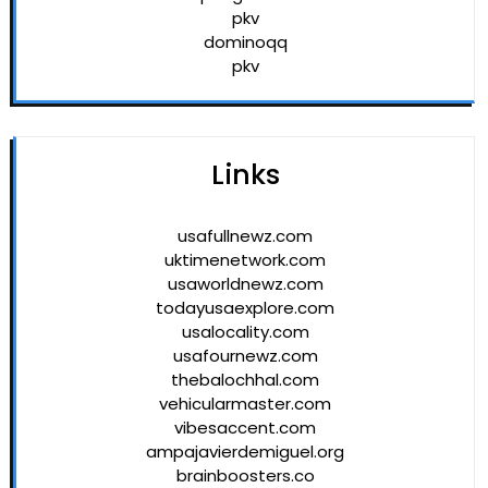
pkv
dominoqq
pkv
Links
usafullnewz.com
uktimenetwork.com
usaworldnewz.com
todayusaexplore.com
usalocality.com
usafournewz.com
thebalochhal.com
vehicularmaster.com
vibesaccent.com
ampajavierdemiguel.org
brainboosters.co