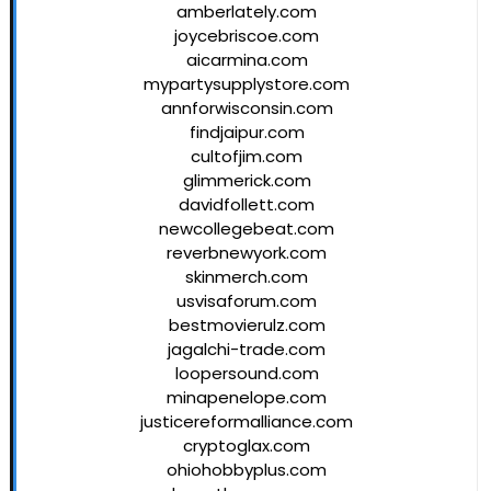
amberlately.com
joycebriscoe.com
aicarmina.com
mypartysupplystore.com
annforwisconsin.com
findjaipur.com
cultofjim.com
glimmerick.com
davidfollett.com
newcollegebeat.com
reverbnewyork.com
skinmerch.com
usvisaforum.com
bestmovierulz.com
jagalchi-trade.com
loopersound.com
minapenelope.com
justicereformalliance.com
cryptoglax.com
ohiohobbyplus.com