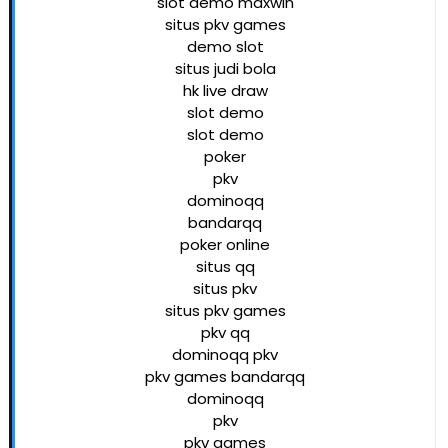
slot demo maxwin
situs pkv games
demo slot
situs judi bola
hk live draw
slot demo
slot demo
poker
pkv
dominoqq
bandarqq
poker online
situs qq
situs pkv
situs pkv games
pkv qq
dominoqq pkv
pkv games bandarqq
dominoqq
pkv
pkv games