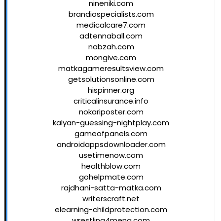
nineniki.com
brandiospecialists.com
medicalcare7.com
adtennaball.com
nabzah.com
mongive.com
matkagameresultsview.com
getsolutionsonline.com
hispinner.org
criticalinsurance.info
nokariposter.com
kalyan-guessing-nightplay.com
gameofpanels.com
androidappsdownloader.com
usetimenow.com
healthblow.com
gohelpmate.com
rajdhani-satta-matka.com
writerscraft.net
elearning-childprotection.com
wrestling4mena.com