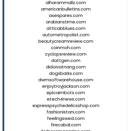
alharammallz.com
americanbulletins.com
asespares.com
arabianstime.com
atticabblues.com
autometropolist.com
beautycreamreview.com
coinmoh.com
cyclopsreview.com
dattgen.com
didoivatnang.com
dogsbarks.com
dwmsoftwarehouse.com
enjoytroyjackson.com
epicaimbots.com
etech4news.com
expresspsychedelicsshop.com
fashionistani.com
feelingswed.com
firecabal.com