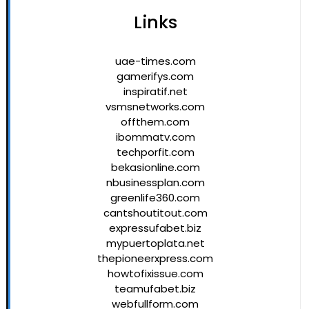
Links
uae-times.com
gamerifys.com
inspiratif.net
vsmsnetworks.com
offthem.com
ibommatv.com
techporfit.com
bekasionline.com
nbusinessplan.com
greenlife360.com
cantshoutitout.com
expressufabet.biz
mypuertoplata.net
thepioneerxpress.com
howtofixissue.com
teamufabet.biz
webfullform.com