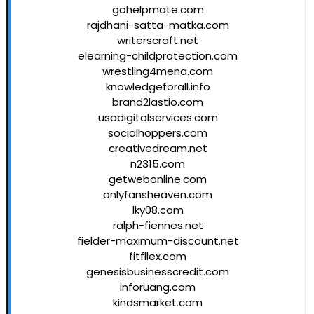
gohelpmate.com
rajdhani-satta-matka.com
writerscraft.net
elearning-childprotection.com
wrestling4mena.com
knowledgeforall.info
brand2lastio.com
usadigitalservices.com
socialhoppers.com
creativedream.net
n2315.com
getwebonline.com
onlyfansheaven.com
lky08.com
ralph-fiennes.net
fielder-maximum-discount.net
fitfllex.com
genesisbusinesscredit.com
inforuang.com
kindsmarket.com