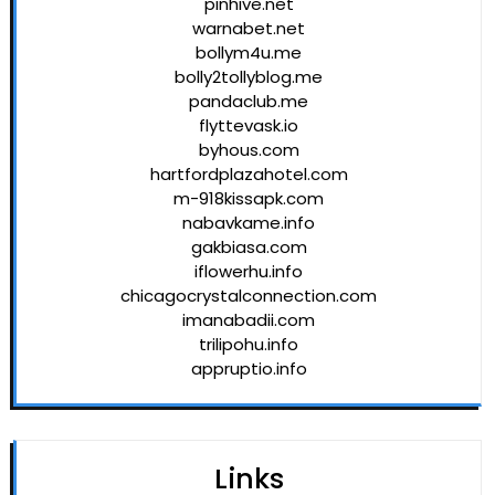
pinhive.net
warnabet.net
bollym4u.me
bolly2tollyblog.me
pandaclub.me
flyttevask.io
byhous.com
hartfordplazahotel.com
m-918kissapk.com
nabavkame.info
gakbiasa.com
iflowerhu.info
chicagocrystalconnection.com
imanabadii.com
trilipohu.info
appruptio.info
Links