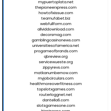
mypuertoplata.net
thepioneerxpress.com
howtofixissue.com
teamufabet.biz
webfullform.com
allviddownload.com
decorsmag.com
gamblingcasinonews.com
universitiesofamerica.net
progameofbrands.com
qbreview.org
servicewueste.org
zippyrevs.com
matkanumbernow.com
myjobcirculars.com
healthmoreoverfitness.com
topslotxgames.com
routerloggnet.net
dantella6.com
slotsgamesone.com
hispinzone.com