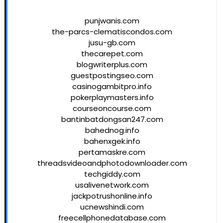
punjwanis.com
the-parcs-clematiscondos.com
jusu-gb.com
thecarepet.com
blogwriterplus.com
guestpostingseo.com
casinogambitpro.info
pokerplaymasters.info
courseoncourse.com
bantinbatdongsan247.com
bahednog.info
bahenxgek.info
pertamaskre.com
threadsvideoandphotodownloader.com
techgiddy.com
usalivenetwork.com
jackpotrushonline.info
ucnewshindi.com
freecellphonedatabase.com