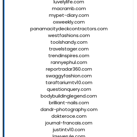
luvelylife.com
macramb.com
mypet-diary.com
oxweekly.com
panamacitydeckcontractors.com
westfashions.com
toolshandy.com
travelstager.com
trendinspires.com
rannyephul.com
reportradar360.com
swaggyfashion.com
taraftariumtv10.com
questionquery.com
bodybuildinglegend.com
brilliant-nails.com
dandr-photography.com
dokteroce.com
journal-francais.com
justintv10.com
lawyerule.com