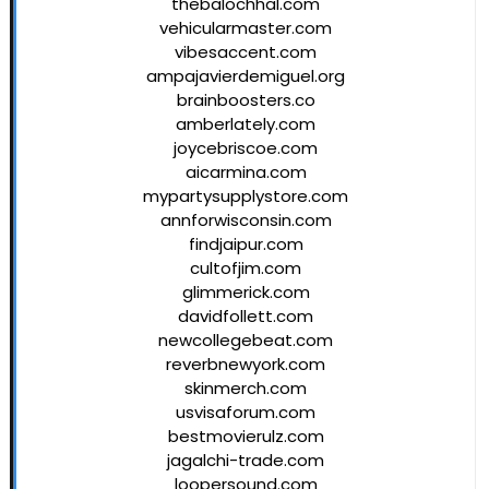
thebalochhal.com
vehicularmaster.com
vibesaccent.com
ampajavierdemiguel.org
brainboosters.co
amberlately.com
joycebriscoe.com
aicarmina.com
mypartysupplystore.com
annforwisconsin.com
findjaipur.com
cultofjim.com
glimmerick.com
davidfollett.com
newcollegebeat.com
reverbnewyork.com
skinmerch.com
usvisaforum.com
bestmovierulz.com
jagalchi-trade.com
loopersound.com