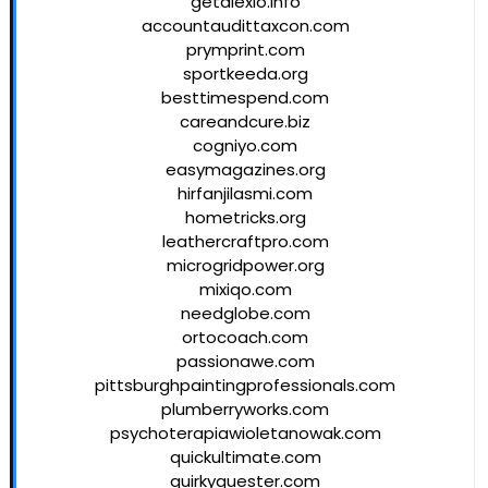
getalexio.info
accountaudittaxcon.com
prymprint.com
sportkeeda.org
besttimespend.com
careandcure.biz
cogniyo.com
easymagazines.org
hirfanjilasmi.com
hometricks.org
leathercraftpro.com
microgridpower.org
mixiqo.com
needglobe.com
ortocoach.com
passionawe.com
pittsburghpaintingprofessionals.com
plumberryworks.com
psychoterapiawioletanowak.com
quickultimate.com
quirkyquester.com