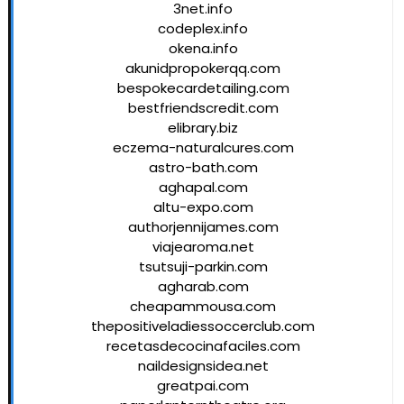
3net.info
codeplex.info
okena.info
akunidpropokerqq.com
bespokecardetailing.com
bestfriendscredit.com
elibrary.biz
eczema-naturalcures.com
astro-bath.com
aghapal.com
altu-expo.com
authorjennijames.com
viajearoma.net
tsutsuji-parkin.com
agharab.com
cheapammousa.com
thepositiveladiessoccerclub.com
recetasdecocinafaciles.com
naildesignsidea.net
greatpai.com