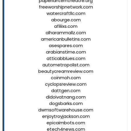
paperlanterntheatre.org
freeworshipnetwork.com
watercraftllc.com
abourge.com
afiliixs.com
alharammallz.com
americanbulletins.com
asespares.com
arabianstime.com
atticabblues.com
autometropolist.com
beautycreamreview.com
coinmoh.com
cyclopsreview.com
dattgen.com
didoivatnang.com
dogsbarks.com
dwmsoftwarehouse.com
enjoytroyjackson.com
epicaimbots.com
etech4news.com