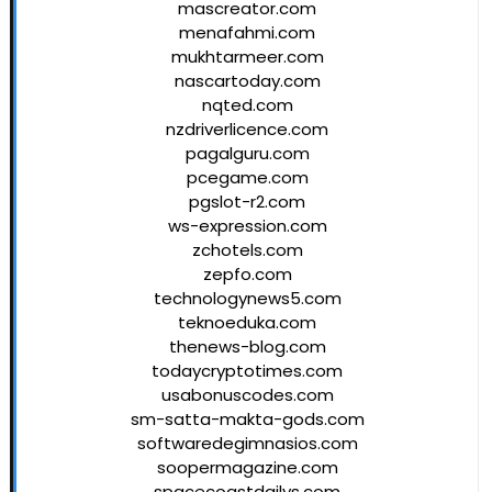
mascreator.com
menafahmi.com
mukhtarmeer.com
nascartoday.com
nqted.com
nzdriverlicence.com
pagalguru.com
pcegame.com
pgslot-r2.com
ws-expression.com
zchotels.com
zepfo.com
technologynews5.com
teknoeduka.com
thenews-blog.com
todaycryptotimes.com
usabonuscodes.com
sm-satta-makta-gods.com
softwaredegimnasios.com
soopermagazine.com
spacecoastdailys.com