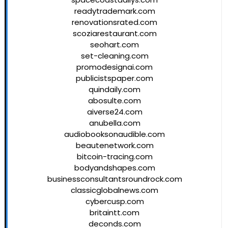
readytrademark.com
renovationsrated.com
scoziarestaurant.com
seohart.com
set-cleaning.com
promodesignai.com
publicistspaper.com
quindaily.com
abosulte.com
aiverse24.com
anubella.com
audiobooksonaudible.com
beautenetwork.com
bitcoin-tracing.com
bodyandshapes.com
businessconsultantsroundrock.com
classicglobalnews.com
cybercusp.com
britaintt.com
deconds.com