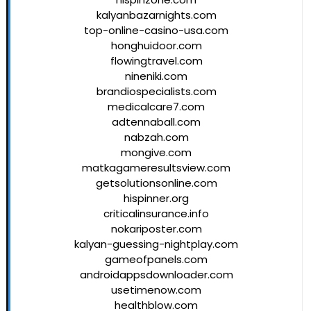
kalyanbazarnights.com
top-online-casino-usa.com
honghuidoor.com
flowingtravel.com
nineniki.com
brandiospecialists.com
medicalcare7.com
adtennaball.com
nabzah.com
mongive.com
matkagameresultsview.com
getsolutionsonline.com
hispinner.org
criticalinsurance.info
nokariposter.com
kalyan-guessing-nightplay.com
gameofpanels.com
androidappsdownloader.com
usetimenow.com
healthblow.com