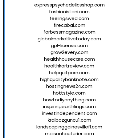
expresspsychedelicsshop.com
fashionistani.com
feelingswed.com
firecabal.com
forbessmagazine.com
globalmarketlivetoday.com
gpl-license.com
grow2every.com
healthhousecare.com
healthkartreview.com
helpquitporn.com
highqualitybanknote.com
hostingnews24.com
hottstyle.com
howtodiyanything.com
inspiringearthlings.com
investindependent.com
kralbozguncu1.com
landscapinggainesvillefl.com
maisonhauturier.com