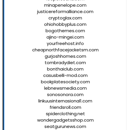
minapenelope.com
justicereformalliance.com
cryptoglax.com
ohiohobbyplus.com
bogothemes.com
ajino-mingei.com
yourfreehost.info
cheapnorthfacejacketsm.com
gurjoshhomes.com
tombradydiet.com
bonthaiclub.com
casusbelli-mod.com
bookplatesociety.com
lebnewsmedia.com
sonosonora.com
linkuusinternasional1.com
friendsroll.com
spiderclothing.net
wondergadgetsshop.com
seatgurunews.com