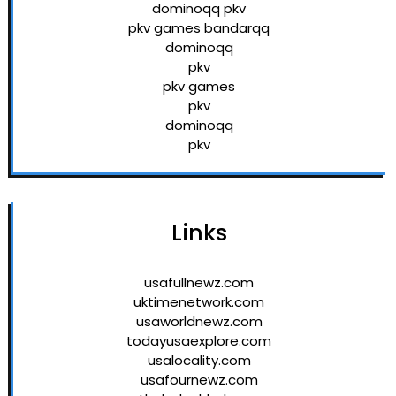
dominoqq pkv
pkv games bandarqq
dominoqq
pkv
pkv games
pkv
dominoqq
pkv
Links
usafullnewz.com
uktimenetwork.com
usaworldnewz.com
todayusaexplore.com
usalocality.com
usafournewz.com