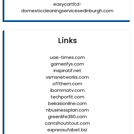
easycartltd-
domesticcleaningservicesedinburgh.com
Links
uae-times.com
gamerifys.com
inspiratif.net
vsmsnetworks.com
offthem.com
ibommatv.com
techporfit.com
bekasionline.com
nbusinessplan.com
greenlife360.com
cantshoutitout.com
expressufabet.biz