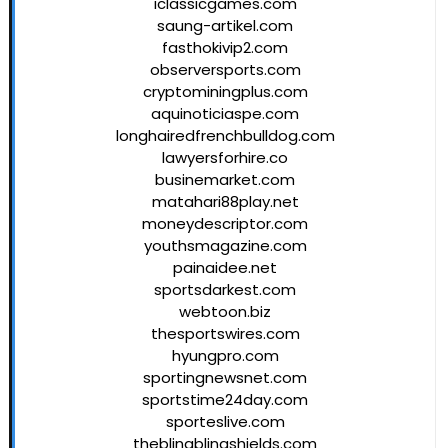
iclassicgames.com
saung-artikel.com
fasthokivip2.com
observersports.com
cryptominingplus.com
aquinoticiaspe.com
longhairedfrenchbulldog.com
lawyersforhire.co
businemarket.com
matahari88play.net
moneydescriptor.com
youthsmagazine.com
painaidee.net
sportsdarkest.com
webtoon.biz
thesportswires.com
hyungpro.com
sportingnewsnet.com
sportstime24day.com
sporteslive.com
theblingblingshields.com