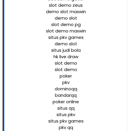
slot demo zeus
demo slot maxwin
demo slot
slot demo pg
slot demo maxwin
situs pkv games
demo slot
situs judi bola
hk live draw
slot demo
slot demo
poker
pkv
dominoqq
bandarqq
poker online
situs qq
situs pkv
situs pkv games
pkv qq