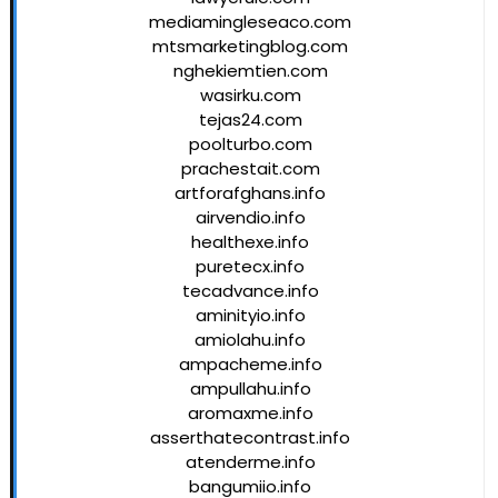
mediamingleseaco.com
mtsmarketingblog.com
nghekiemtien.com
wasirku.com
tejas24.com
poolturbo.com
prachestait.com
artforafghans.info
airvendio.info
healthexe.info
puretecx.info
tecadvance.info
aminityio.info
amiolahu.info
ampacheme.info
ampullahu.info
aromaxme.info
asserthatecontrast.info
atenderme.info
bangumiio.info