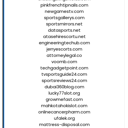
pinkfrenchtipnails.com
newgamestv.com
sportsgallerys.com
sportsmirrors.net
datasports.net
atasehirescortu.net
engineeringtechub.com
jerryescorts.com
attorneylegal.co
voomb.com
techgadgetpoint.com
tvsportsguide24.com
sportsreviews24.com
dubai360blog.com
lucky77slot.org
growmefast.com
mahkotahokislot.com
onlinecancerpharm.com
ufalek.org
mattress-disposal.com