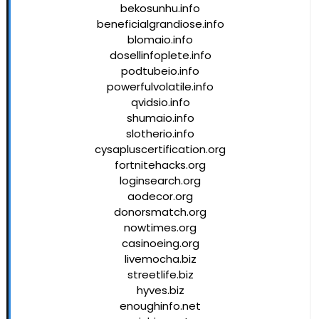
bekosunhu.info
beneficialgrandiose.info
blomaio.info
dosellinfoplete.info
podtubeio.info
powerfulvolatile.info
qvidsio.info
shumaio.info
slotherio.info
cysapluscertification.org
fortnitehacks.org
loginsearch.org
aodecor.org
donorsmatch.org
nowtimes.org
casinoeing.org
livemocha.biz
streetlife.biz
hyves.biz
enoughinfo.net