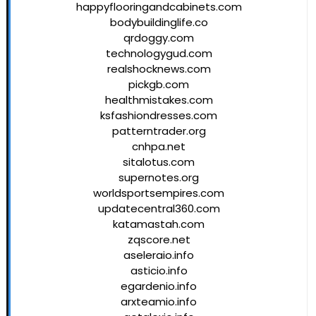
happyflooringandcabinets.com
bodybuildinglife.co
qrdoggy.com
technologygud.com
realshocknews.com
pickgb.com
healthmistakes.com
ksfashiondresses.com
patterntrader.org
cnhpa.net
sitalotus.com
supernotes.org
worldsportsempires.com
updatecentral360.com
katamastah.com
zqscore.net
aseleraio.info
asticio.info
egardenio.info
arxteamio.info