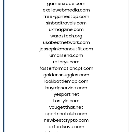
gamersrope.com
exellewebmedia.com
free-gamestop.com
sinbadtravels.com
ukmagzine.com
wareztech.org
usabestnetwork.com
jessepinkmanoutfit.com
umailsend.com
retarys.com
fasterformationcpf.com
goldensnuggles.com
lookbattlemap.com
buyrdpservice.com
yesport.net
tostylo.com
yougetthat.net
sportsnetclub.com
newbestcrypto.com
oxfordsave.com