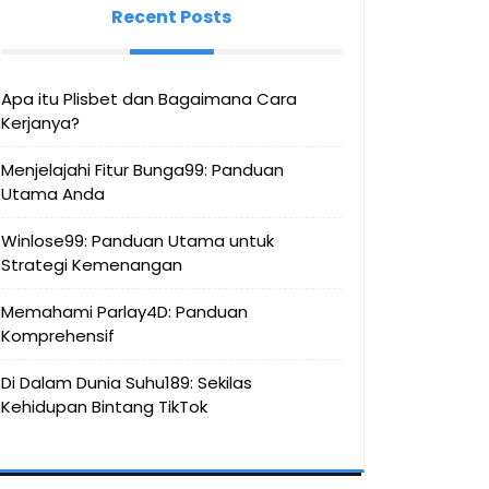
Recent Posts
Apa itu Plisbet dan Bagaimana Cara
Kerjanya?
Menjelajahi Fitur Bunga99: Panduan
Utama Anda
Winlose99: Panduan Utama untuk
Strategi Kemenangan
Memahami Parlay4D: Panduan
Komprehensif
Di Dalam Dunia Suhu189: Sekilas
Kehidupan Bintang TikTok