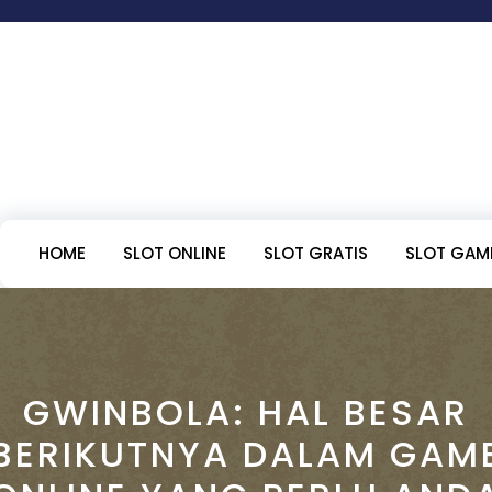
HOME
SLOT ONLINE
SLOT GRATIS
SLOT GA
GWINBOLA: HAL BESAR
BERIKUTNYA DALAM GAM