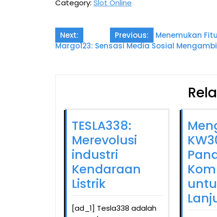
Category:
Slot Online
Post
Next:
Previous:
Menemukan Fitur
Margo123: Sensasi Media Sosial Mengambi
navigation
Rela
TESLA338:
Men
Merevolusi
KW3
industri
Pan
Kendaraan
Komp
Listrik
untu
Lanj
[ad_1] Tesla338 adalah