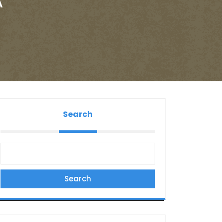
A
Search
Search