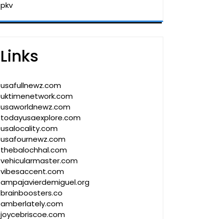
pkv
Links
usafullnewz.com
uktimenetwork.com
usaworldnewz.com
todayusaexplore.com
usalocality.com
usafournewz.com
thebalochhal.com
vehicularmaster.com
vibesaccent.com
ampajavierdemiguel.org
brainboosters.co
amberlately.com
joycebriscoe.com