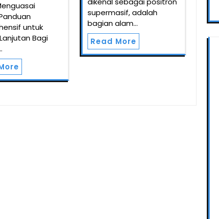
dikenal sebagai positron
Menguasai
supermasif, adalah
 Panduan
bagian alam…
ensif untuk
Lanjutan Bagi
Read More
…
More