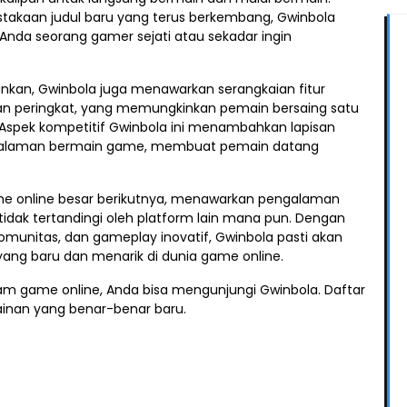
takaan judul baru yang terus berkembang, Gwinbola
nda seorang gamer sejati atau sekadar ingin
an, Gwinbola juga menawarkan serangkaian fitur
papan peringkat, yang memungkinkan pemain bersaing satu
spek kompetitif Gwinbola ini menambahkan lapisan
ngalaman bermain game, membuat pemain datang
ame online besar berikutnya, menawarkan pengalaman
dak tertandingi oleh platform lain mana pun. Dengan
omunitas, dan gameplay inovatif, Gwinbola pasti akan
ang baru dan menarik di dunia game online.
alam game online, Anda bisa mengunjungi Gwinbola. Daftar
ainan yang benar-benar baru.