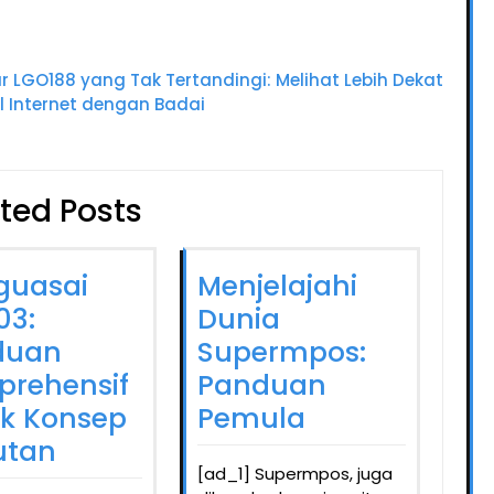
 LGO188 yang Tak Tertandingi: Melihat Lebih Dekat
l Internet dengan Badai
ted Posts
guasai
Menjelajahi
03:
Dunia
duan
Supermpos:
rehensif
Panduan
k Konsep
Pemula
utan
[ad_1] Supermpos, juga