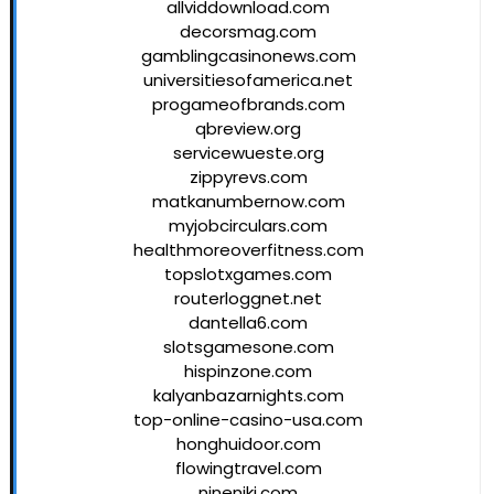
allviddownload.com
decorsmag.com
gamblingcasinonews.com
universitiesofamerica.net
progameofbrands.com
qbreview.org
servicewueste.org
zippyrevs.com
matkanumbernow.com
myjobcirculars.com
healthmoreoverfitness.com
topslotxgames.com
routerloggnet.net
dantella6.com
slotsgamesone.com
hispinzone.com
kalyanbazarnights.com
top-online-casino-usa.com
honghuidoor.com
flowingtravel.com
nineniki.com