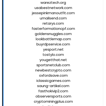
wareztech.org
usabestnetwork.com
jessepinkmanoutfit.com
umailsend.com
retarys.com
fasterformationcpf.com
goldensnuggles.com
lookbattlemap.com
buyrdpservice.com
yesport.net
tostylo.com
yougetthat.net
sportsnetclub.com
newbestcrypto.com
oxfordsave.com
iclassicgames.com
saung-artikel.com
fasthokivip2.com
observersports.com
cryptominingplus.com