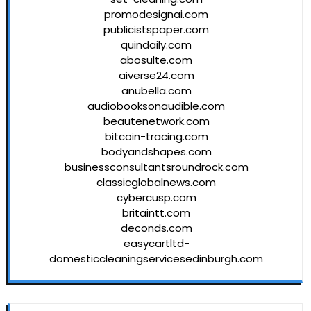
promodesignai.com
publicistspaper.com
quindaily.com
abosulte.com
aiverse24.com
anubella.com
audiobooksonaudible.com
beautenetwork.com
bitcoin-tracing.com
bodyandshapes.com
businessconsultantsroundrock.com
classicglobalnews.com
cybercusp.com
britaintt.com
deconds.com
easycartltd-
domesticcleaningservicesedinburgh.com