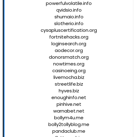
powerfulvolatile.info
qvidsio.info
shumaio.info
slotherio.info
cysapluscertification.org
fortnitehacks.org
loginsearch.org
aodecor.org
donorsmatch.org
nowtimes.org
casinoeing.org
livemocha.biz
streetlife.biz
hyves.biz
enoughinfo.net
pinhive.net
warnabet.net
bollym4u.me
bolly2tollyblog.me
pandaclub.me