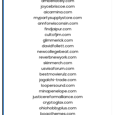
amberlately.com
joycebriscoe.com
aicarmina.com
mypartysupplystore.com
annforwisconsin.com
findjaipur.com
cultofjim.com
glimmerick.com
davidfollett.com
newcollegebeat.com
reverbnewyork.com
skinmerch.com
usvisaforum.com
bestmovierulz.com
jagalchi-trade.com
loopersound.com
minapenelope.com
justicereformalliance.com
cryptoglax.com
ohiohobbyplus.com
bogothemes.com