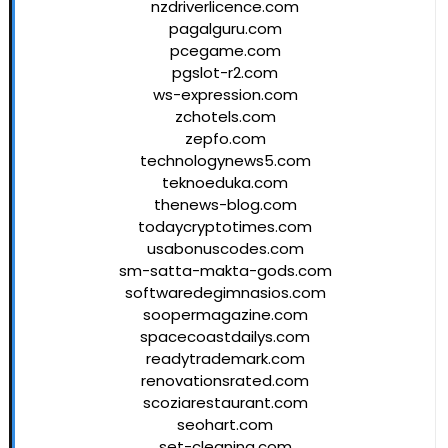
nzdriverlicence.com
pagalguru.com
pcegame.com
pgslot-r2.com
ws-expression.com
zchotels.com
zepfo.com
technologynews5.com
teknoeduka.com
thenews-blog.com
todaycryptotimes.com
usabonuscodes.com
sm-satta-makta-gods.com
softwaredegimnasios.com
soopermagazine.com
spacecoastdailys.com
readytrademark.com
renovationsrated.com
scoziarestaurant.com
seohart.com
set-cleaning.com