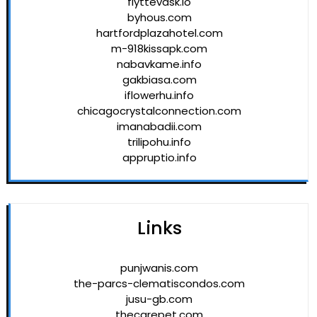
flyttevask.io
byhous.com
hartfordplazahotel.com
m-918kissapk.com
nabavkame.info
gakbiasa.com
iflowerhu.info
chicagocrystalconnection.com
imanabadii.com
trilipohu.info
appruptio.info
Links
punjwanis.com
the-parcs-clematiscondos.com
jusu-gb.com
thecarepet.com