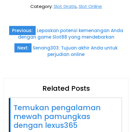
Category:
Slot Gratis
,
Slot Online
Post
Previous:
Lepaskan potensi kemenangan Anda
navigation
dengan game Slot88 yang mendebarkan
Next:
Senang303: Tujuan akhir Anda untuk
perjudian online
Related Posts
Temukan pengalaman
mewah pamungkas
dengan lexus365