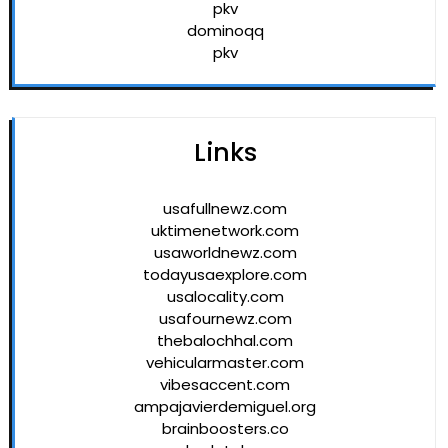
pkv
dominoqq
pkv
Links
usafullnewz.com
uktimenetwork.com
usaworldnewz.com
todayusaexplore.com
usalocality.com
usafournewz.com
thebalochhal.com
vehicularmaster.com
vibesaccent.com
ampajavierdemiguel.org
brainboosters.co