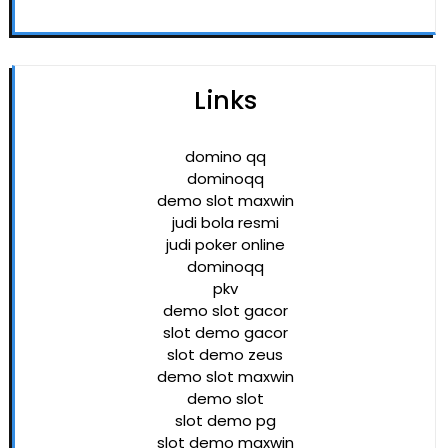
Links
domino qq
dominoqq
demo slot maxwin
judi bola resmi
judi poker online
dominoqq
pkv
demo slot gacor
slot demo gacor
slot demo zeus
demo slot maxwin
demo slot
slot demo pg
slot demo maxwin