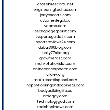
atasehirescortu.net
engineeringtechub.com
jerryescorts.com
attorneylegal.co
voomb.com
techgadgetpoint.com
tvsportsguide24.com
sportsreviews24.com
dubai360blog.com
lucky77slot.org
growmefast.com
mahkotahokislot.com
onlinecancerpharm.com
ufalek.org
mattress-disposal.com
happyflooringandcabinets.com
bodybuildinglife.co
qrdoggy.com
technologygud.com
realshocknews.com