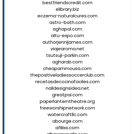
bestfriendscredit.com
elibrary.biz
eczema-naturalcures.com
astro-bath.com
aghapal.com
altu-expo.com
authorjennijames.com
viajearoma.net
tsutsuji-parkin.com
agharab.com
cheapammousa.com
thepositiveladiessoccerclub.com
recetasdecocinafaciles.com
naildesignsidea.net
greatpai.com
paperlanterntheatre.org
freeworshipnetwork.com
watercraftllc.com
abourge.com
afiliixs.com