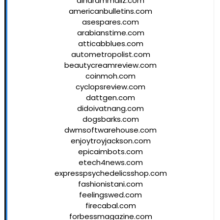
alharammallz.com
americanbulletins.com
asespares.com
arabianstime.com
atticabblues.com
autometropolist.com
beautycreamreview.com
coinmoh.com
cyclopsreview.com
dattgen.com
didoivatnang.com
dogsbarks.com
dwmsoftwarehouse.com
enjoytroyjackson.com
epicaimbots.com
etech4news.com
expresspsychedelicsshop.com
fashionistani.com
feelingswed.com
firecabal.com
forbessmagazine.com