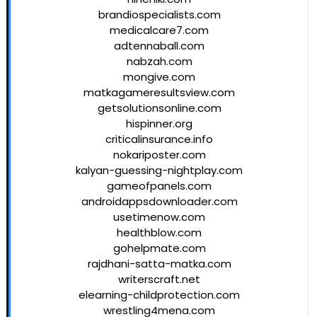
brandiospecialists.com
medicalcare7.com
adtennaball.com
nabzah.com
mongive.com
matkagameresultsview.com
getsolutionsonline.com
hispinner.org
criticalinsurance.info
nokariposter.com
kalyan-guessing-nightplay.com
gameofpanels.com
androidappsdownloader.com
usetimenow.com
healthblow.com
gohelpmate.com
rajdhani-satta-matka.com
writerscraft.net
elearning-childprotection.com
wrestling4mena.com