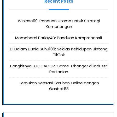
Recent Posts
Winlose99: Panduan Utama untuk Strategi
Kemenangan
Memahami Parlay4D: Panduan Komprehensif
Di Dalam Dunia Suhu189: Sekilas Kehidupan Bintang
TikTok
Bangkitnya LGOGACOR: Game-Changer di Industri
Pertanian
Temukan Sensasi Taruhan Online dengan
Gasbet88