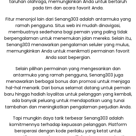
taruhan olahraga, memungkinkan Anda untuk bertaruh
pada tim dan acara favorit Anda.
Fitur menonjol lain dari Senang303 adalah antarmuka yang
ramah pengguna. Situs web ini mudah dinavigasi,
membuatnya sederhana bagi pemain yang paling tidak
berpengalaman untuk menemukan jalan mereka. Selain itu,
Senang303 menawarkan pengalaman seluler yang mulus,
memungkinkan Anda untuk menikmati permainan favorit
Anda saat bepergian.
Selain pilihan permainan yang mengesankan dan
antarmuka yang ramah pengguna, Senang303 juga
menawarkan berbagai bonus dan promosi untuk menjaga
hal-hal menarik. Dari bonus selamat datang untuk pemain
baru hingga hadiah loyalitas untuk pelanggan yang kembali,
ada banyak peluang untuk mendapatkan uang tunai
tambahan dan meningkatkan pengalaman perjudian Anda.
Tapi mungkin daya tarik terbesar Senang303 adalah
komitmennya terhadap kepuasan pelanggan. Platform
beroperasi dengan kode perilaku yang ketat untuk