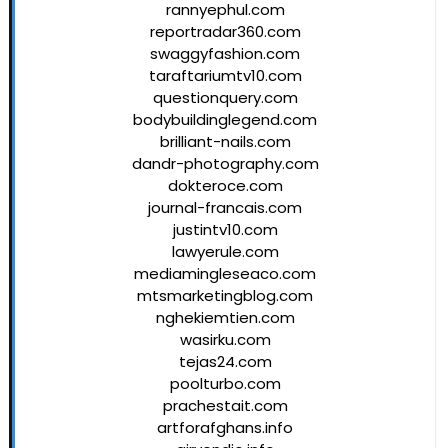
rannyephul.com
reportradar360.com
swaggyfashion.com
taraftariumtv10.com
questionquery.com
bodybuildinglegend.com
brilliant-nails.com
dandr-photography.com
dokteroce.com
journal-francais.com
justintv10.com
lawyerule.com
mediamingleseaco.com
mtsmarketingblog.com
nghekiemtien.com
wasirku.com
tejas24.com
poolturbo.com
prachestait.com
artforafghans.info