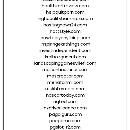
healthkartreview.com
helpquitporn.com
highqualitybanknote.com
hostingnews24.com
hottstyle.com
howtodiyanything.com
inspiringearthlings.com
investindependent.com
kralbozguncu1.com
landscapinggainesvillefl.com
maisonhauturier.com
mascreator.com
menafahmi.com
mukhtarmeer.com
nascartoday.com
nqted.com
nzdriverlicence.com
pagalguru.com
pcegame.com
pgslot-r2.com