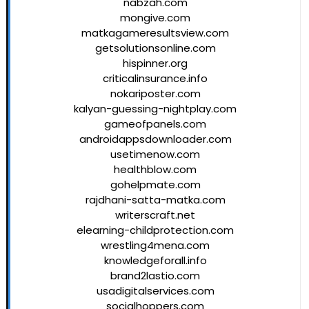
nabzah.com
mongive.com
matkagameresultsview.com
getsolutionsonline.com
hispinner.org
criticalinsurance.info
nokariposter.com
kalyan-guessing-nightplay.com
gameofpanels.com
androidappsdownloader.com
usetimenow.com
healthblow.com
gohelpmate.com
rajdhani-satta-matka.com
writerscraft.net
elearning-childprotection.com
wrestling4mena.com
knowledgeforall.info
brand2lastio.com
usadigitalservices.com
socialhoppers.com