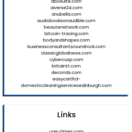
abosulte.com
aiverse24.com
anubella.com
audiobooksonaudible.com
beautenetwork.com
bitcoin-tracing.com
bodyandshapes.com
businessconsultantsroundrock.com
classicglobalnews.com
cybercusp.com
britaintt.com
deconds.com
easycartltd-
domesticcleaningservicesedinburgh.com
Links
uae-times.com