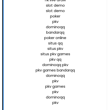
slot demo
slot demo
poker
pkv
dominoqq
bandarqq
poker online
situs qq
situs pkv
situs pkv games
pkv qq
dominoqq pkv
pkv games bandarqq
dominoqq
pkv
pkv games
pkv
dominoqq
pkv