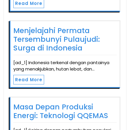
Read More
Menjelajahi Permata
Tersembunyi Pulaujudi:
Surga di Indonesia
[ad_1] Indonesia terkenal dengan pantainya
yang menakjubkan, hutan lebat, dan…
Read More
Masa Depan Produksi
Energi: Teknologi QQEMAS