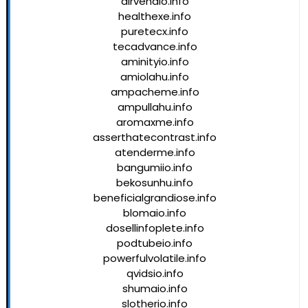
airvendio.info
healthexe.info
puretecx.info
tecadvance.info
aminityio.info
amiolahu.info
ampacheme.info
ampullahu.info
aromaxme.info
asserthatecontrast.info
atenderme.info
bangumiio.info
bekosunhu.info
beneficialgrandiose.info
blomaio.info
dosellinfoplete.info
podtubeio.info
powerfulvolatile.info
qvidsio.info
shumaio.info
slotherio.info