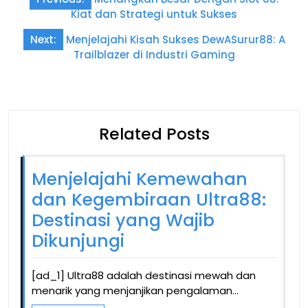
navigation
Kiat dan Strategi untuk Sukses
Next:
Menjelajahi Kisah Sukses DewASurur88: A
Trailblazer di Industri Gaming
Related Posts
Menjelajahi Kemewahan
dan Kegembiraan Ultra88:
Destinasi yang Wajib
Dikunjungi
[ad_1] Ultra88 adalah destinasi mewah dan
menarik yang menjanjikan pengalaman…