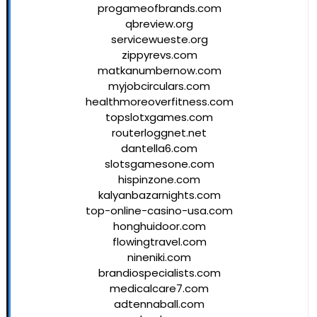
progameofbrands.com
qbreview.org
servicewueste.org
zippyrevs.com
matkanumbernow.com
myjobcirculars.com
healthmoreoverfitness.com
topslotxgames.com
routerloggnet.net
dantella6.com
slotsgamesone.com
hispinzone.com
kalyanbazarnights.com
top-online-casino-usa.com
honghuidoor.com
flowingtravel.com
nineniki.com
brandiospecialists.com
medicalcare7.com
adtennaball.com