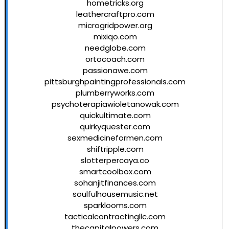
hometricks.org
leathercraftpro.com
microgridpower.org
mixiqo.com
needglobe.com
ortocoach.com
passionawe.com
pittsburghpaintingprofessionals.com
plumberryworks.com
psychoterapiawioletanowak.com
quickultimate.com
quirkyquester.com
sexmedicineformen.com
shiftripple.com
slotterpercaya.co
smartcoolbox.com
sohanjitfinances.com
soulfulhousemusic.net
sparklooms.com
tacticalcontractingllc.com
thecapitalpowers.com