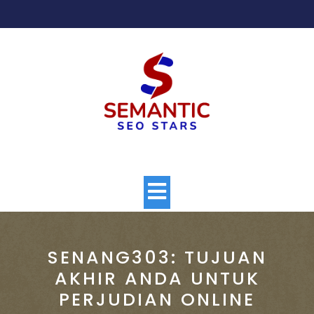
Skip
to
content
Open
Button
SENANG303: TUJUAN
AKHIR ANDA UNTUK
PERJUDIAN ONLINE