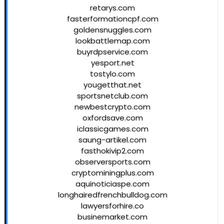
retarys.com
fasterformationcpf.com
goldensnuggles.com
lookbattlemap.com
buyrdpservice.com
yesport.net
tostylo.com
yougetthat.net
sportsnetclub.com
newbestcrypto.com
oxfordsave.com
iclassicgames.com
saung-artikel.com
fasthokivip2.com
observersports.com
cryptominingplus.com
aquinoticiaspe.com
longhairedfrenchbulldog.com
lawyersforhire.co
businemarket.com