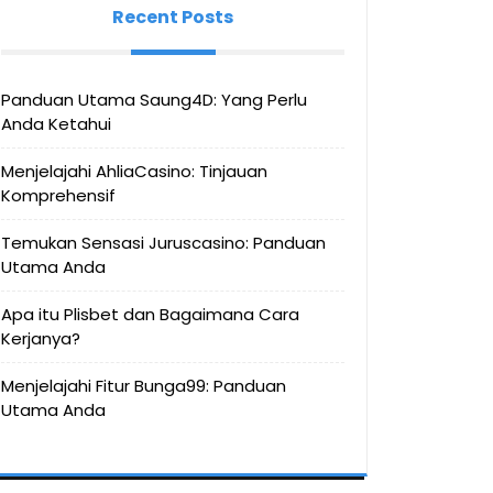
Recent Posts
Panduan Utama Saung4D: Yang Perlu
Anda Ketahui
Menjelajahi AhliaCasino: Tinjauan
Komprehensif
Temukan Sensasi Juruscasino: Panduan
Utama Anda
Apa itu Plisbet dan Bagaimana Cara
Kerjanya?
Menjelajahi Fitur Bunga99: Panduan
Utama Anda