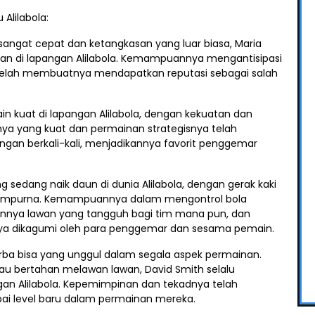
 Alilabola:
g sangat cepat dan ketangkasan yang luar biasa, Maria
kan di lapangan Alilabola. Kemampuannya mengantisipasi
telah membuatnya mendapatkan reputasi sebagai salah
n kuat di lapangan Alilabola, dengan kekuatan dan
ya yang kuat dan permainan strategisnya telah
n berkali-kali, menjadikannya favorit penggemar
 sedang naik daun di dunia Alilabola, dengan gerak kaki
sempurna. Kemampuannya dalam mengontrol bola
annya lawan yang tangguh bagi tim mana pun, dan
ya dikagumi oleh para penggemar dan sesama pemain.
erba bisa yang unggul dalam segala aspek permainan.
au bertahan melawan lawan, David Smith selalu
an Alilabola. Kepemimpinan dan tekadnya telah
ai level baru dalam permainan mereka.