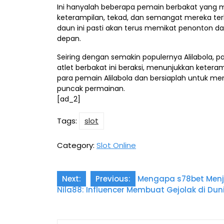
Ini hanyalah beberapa pemain berbakat yang m
keterampilan, tekad, dan semangat mereka ter
daun ini pasti akan terus memikat penonton da
depan.
Seiring dengan semakin populernya Alilabola,
atlet berbakat ini beraksi, menunjukkan keteram
para pemain Alilabola dan bersiaplah untuk men
puncak permainan.
[ad_2]
Tags:
slot
Category:
Slot Online
Post
Next:
Previous:
Mengapa s78bet Menj
Nila88: Influencer Membuat Gejolak di Duni
navigation