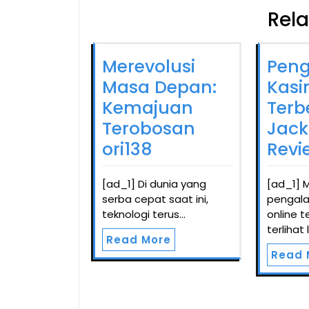
Rela
Merevolusi
Pen
Masa Depan:
Kasi
Kemajuan
Terb
Terobosan
Jack
ori138
Revi
[ad_1] Di dunia yang
[ad_1] 
serba cepat saat ini,
pengala
teknologi terus…
online t
terlihat 
Read More
Read 