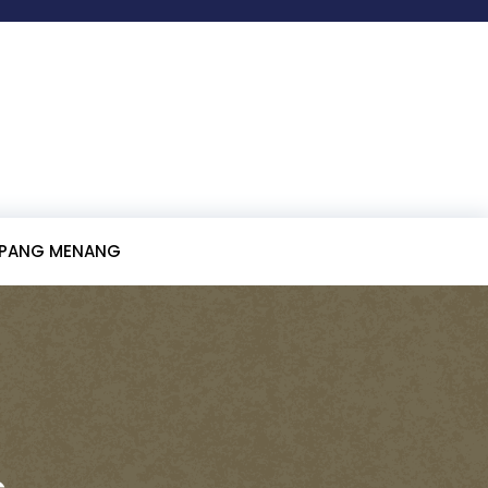
MPANG MENANG