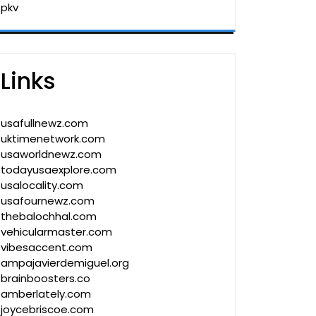
pkv
Links
usafullnewz.com
uktimenetwork.com
usaworldnewz.com
todayusaexplore.com
usalocality.com
usafournewz.com
thebalochhal.com
vehicularmaster.com
vibesaccent.com
ampajavierdemiguel.org
brainboosters.co
amberlately.com
joycebriscoe.com