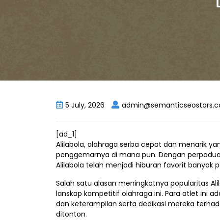
5 July, 2026
admin@semanticseostars.
[ad_1]
Alilabola, olahraga serba cepat dan menarik yan
penggemarnya di mana pun. Dengan perpaduan u
Alilabola telah menjadi hiburan favorit banyak
Salah satu alasan meningkatnya popularitas A
lanskap kompetitif olahraga ini. Para atlet ini 
dan keterampilan serta dedikasi mereka terha
ditonton.